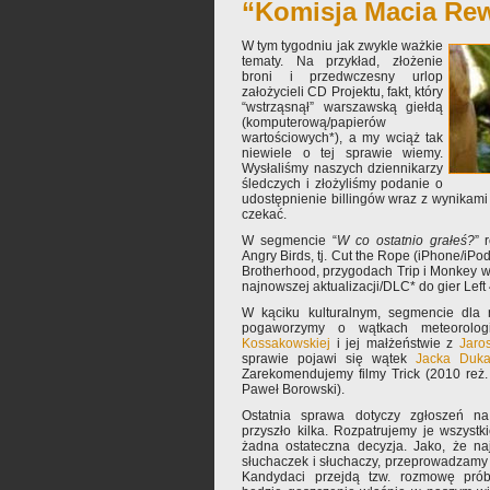
“Komisja Macia Re
W tym tygodniu jak zwykle ważkie
tematy. Na przykład, złożenie
broni i przedwczesny urlop
założycieli CD Projektu, fakt, który
“wstrząsnął” warszawską giełdą
(komputerową/papierów
wartościowych*), a my wciąż tak
niewiele o tej sprawie wiemy.
Wysłaliśmy naszych dziennikarzy
śledczych i złożyliśmy podanie o
udostępnienie billingów wraz z wynikam
czekać.
W segmencie “
W co ostatnio grałeś?
” 
Angry Birds, tj. Cut the Rope (iPhone/iPo
Brotherhood, przygodach Trip i Monkey w
najnowszej aktualizacji/DLC* do gier Left 
W kąciku kulturalnym, segmencie dla 
pogaworzymy o wątkach meteorolo
Kossakowskiej
i jej małżeństwie z
Jaro
sprawie pojawi się wątek
Jacka Duka
Zarekomendujemy filmy Trick (2010 reż.
Paweł Borowski).
Ostatnia sprawa dotyczy zgłoszeń na 
przyszło kilka. Rozpatrujemy je wszystki
żadna ostateczna decyzja. Jako, że na
słuchaczek i słuchaczy, przeprowadzamy 
Kandydaci przejdą tzw. rozmowę prób