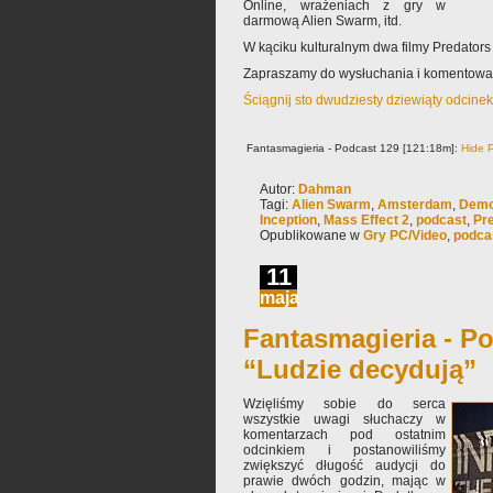
Online, wrażeniach z gry w
darmową Alien Swarm, itd.
W kąciku kulturalnym dwa filmy Predators i
Zapraszamy do wysłuchania i komentowa
Ściągnij sto dwudziesty dziewiąty odcine
Fantasmagieria - Podcast 129 [121:18m]:
Hide P
Autor:
Dahman
Tagi:
Alien Swarm
,
Amsterdam
,
Demo
Inception
,
Mass Effect 2
,
podcast
,
Pr
Opublikowane w
Gry PC/Video
,
podca
11
maja
Fantasmagieria - Po
“Ludzie decydują”
Wzięliśmy sobie do serca
wszystkie uwagi słuchaczy w
komentarzach pod ostatnim
odcinkiem i postanowiliśmy
zwiększyć długość audycji do
prawie dwóch godzin, mając w