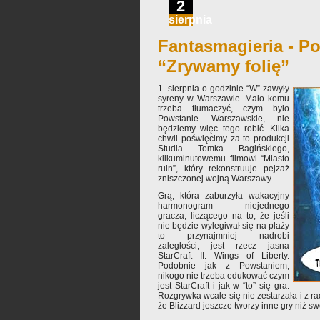
2
sierpnia
Fantasmagieria - Po
“Zrywamy folię”
1. sierpnia o godzinie “W” zawyły
syreny w Warszawie. Mało komu
trzeba tłumaczyć, czym było
Powstanie Warszawskie, nie
będziemy więc tego robić. Kilka
chwil poświęcimy za to produkcji
Studia Tomka Bagińskiego,
kilkuminutowemu filmowi “Miasto
ruin”, który rekonstruuje pejzaż
zniszczonej wojną Warszawy.
Grą, która zaburzyła wakacyjny
harmonogram niejednego
gracza, liczącego na to, że jeśli
nie będzie wylegiwał się na plaży
to przynajmniej nadrobi
zaległości, jest rzecz jasna
StarCraft II: Wings of Liberty.
Podobnie jak z Powstaniem,
nikogo nie trzeba edukować czym
jest StarCraft i jak w “to” się gra.
Rozgrywka wcale się nie zestarzała i z 
że Blizzard jeszcze tworzy inne gry niż 