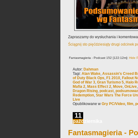
Zapraszamy do wysłuchania i komentowa
Ściągnij sto pięćdziesiąty drugi odcinek 
Fantasmagieria - Podcast 152 [122:12m]:
Hide P
Autor:
Dahman
Tagi:
Alan Wake
,
Assassin's Creed B
of Duty Black Ops
,
F1 2010
,
Fallout 
God of War 3
,
Gran Turismo 5
,
Halo R
Mafia 2
,
Mass Effect 2
,
Move
,
OnLive
Dragon Rising
,
podcast
,
podsumowan
Redemption
,
Star Wars The Force Unl
Live
Opublikowane w
Gry PC/Video
,
film
,
p
11
października
Fantasmagieria - Po