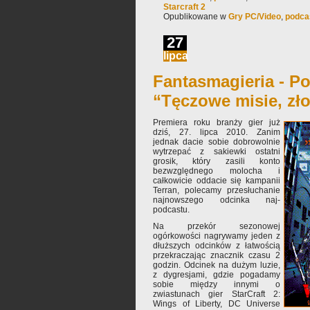
Starcraft 2
Opublikowane w
Gry PC/Video
,
podca
27
lipca
Fantasmagieria - Po
“Tęczowe misie, zł
Premiera roku branży gier już
dziś, 27. lipca 2010. Zanim
jednak dacie sobie dobrowolnie
wytrzepać z sakiewki ostatni
grosik, który zasili konto
bezwzględnego molocha i
całkowicie oddacie się kampanii
Terran, polecamy przesłuchanie
najnowszego odcinka naj-
podcastu.
Na przekór sezonowej
ogórkowości nagrywamy jeden z
dłuższych odcinków z łatwością
przekraczając znacznik czasu 2
godzin. Odcinek na dużym luzie,
z dygresjami, gdzie pogadamy
sobie między innymi o
zwiastunach gier StarCraft 2:
Wings of Liberty, DC Universe