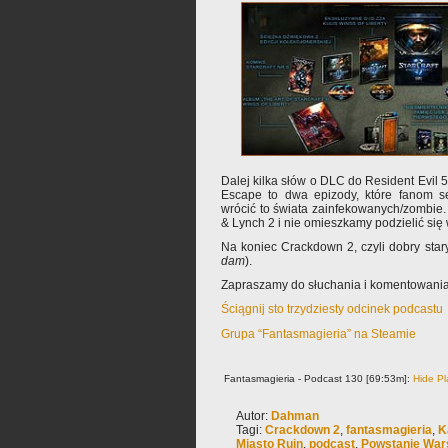
Dalej kilka słów o DLC do Resident Evil 5
Escape to dwa epizody, które fanom se
wrócić to świata zainfekowanych/zombie
& Lynch 2 i nie omieszkamy podzielić się
Na koniec Crackdown 2, czyli dobry star
dam
).
Zapraszamy do słuchania i komentowania
Ściągnij sto trzydziesty odcinek podcastu
Grupa “Fantasmagieria” na Steamie
Fantasmagieria - Podcast 130 [69:53m]:
Hide Pl
Autor:
Dahman
Tagi:
Crackdown 2
,
fantasmagieria
,
K
Miasto Ruin
,
podcast
,
Powstanie War