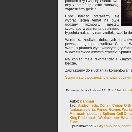
planach trzy i więcej. Dodatkowo,
aby zapełnić tę ekstra ramówkę,
zaprosiliśmy gościa.
Choć bardzo staraliśmy się
wybrać jeden temat na dwie
godziny rozmowy, niestety
szokujące wydarzenia ostatniego
tygodnia nakazały nam zreflektować tę de
Wśród szczęśliwie dobranych tematów
powszedniego pracowników Games Work
Ward, o planach wydawniczych gry Starcra
W kwestii
“W co ostatnio grałeś?”
Splinter 
Na koniec małe rekomendacje książko
będzie.
Zapraszamy do słuchania i komentowania
Ściągnij sto dwudziesty pierwszy odcinek
Fantasmagieria - Podcast 121 [114:53m]:
Hide P
Autor:
Dahman
Tagi:
Andromeda
,
Conan
,
Conan O'Br
fantasmagieria
,
Fringe
,
Games Work
Microsoft
,
podcast
,
Splinter Cell Conv
King Pod kopułą
,
Warhammer
,
Whate
Zune
Opublikowane w
Gry PC/Video
,
podca