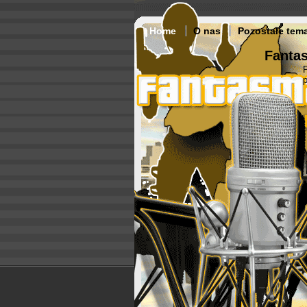
Home
O nas
Pozostałe tem
Fantas
p