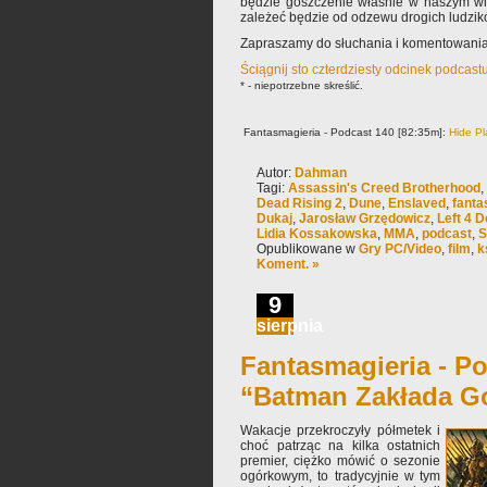
będzie goszczenie właśnie w naszym wir
zależeć będzie od odzewu drogich ludzik
Zapraszamy do słuchania i komentowania! 
Ściągnij sto czterdziesty odcinek podcast
* - niepotrzebne skreślić.
Fantasmagieria - Podcast 140 [82:35m]:
Hide Pl
Autor:
Dahman
Tagi:
Assassin's Creed Brotherhood
,
Dead Rising 2
,
Dune
,
Enslaved
,
fanta
Dukaj
,
Jarosław Grzędowicz
,
Left 4 
Lidia Kossakowska
,
MMA
,
podcast
,
S
Opublikowane w
Gry PC/Video
,
film
,
k
Koment. »
9
sierpnia
Fantasmagieria - Po
“Batman Zakłada G
Wakacje przekroczyły półmetek i
choć patrząc na kilka ostatnich
premier, ciężko mówić o sezonie
ogórkowym, to tradycyjnie w tym