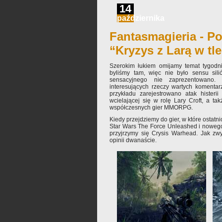
14
października
Fantasmagieria - Po
“Kryzys z Larą w tle
Szerokim łukiem omijamy temat tygodnia
byliśmy tam, więc nie było sensu sili
sensacyjnego nie zaprezentowano.
interesujących rzeczy wartych komentar
przykładu zarejestrowano atak histeri
wcielającej się w rolę Lary Croft, a t
współczesnych gier MMORPG.
Kiedy przejdziemy do gier, w które ostatn
Star Wars The Force Unleashed i nowego
przyjrzymy się Crysis Warhead. Jak zw
opinii dwanaście.