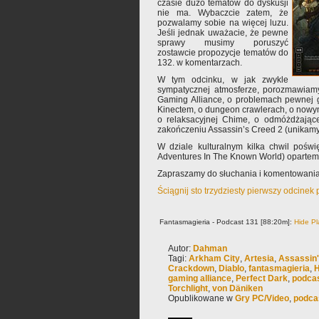
czasie dużo tematów do dyskusji
nie ma. Wybaczcie zatem, że
pozwalamy sobie na więcej luzu.
Jeśli jednak uważacie, że pewne
sprawy musimy poruszyć
zostawcie propozycje tematów do
132. w komentarzach.
W tym odcinku, w jak zwykle
sympatycznej atmosferze, porozmawiam
Gaming Alliance, o problemach pewnej 
Kinectem, o dungeon crawlerach, o nowy
o relaksacyjnej Chime, o odmóżdżające
zakończeniu Assassin’s Creed 2 (unikamy 
W dziale kulturalnym kilka chwil pośw
Adventures In The Known World) opartem
Zapraszamy do słuchania i komentowania
Ściągnij sto trzydziesty pierwszy odcinek
Fantasmagieria - Podcast 131 [88:20m]:
Hide Pl
Autor:
Dahman
Tagi:
Arkham City
,
Artesia
,
Assassin'
Crackdown
,
Diablo
,
fantasmagieria
,
H
gaming alliance
,
Perfect Dark
,
podca
Torchlight
,
von Däniken
Opublikowane w
Gry PC/Video
,
podca