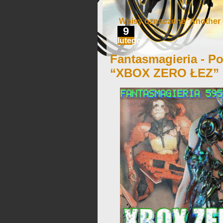
Wpisy oznaczone ‘Another 
9
lutego
Fantasmagieria - Po
“XBOX ZERO ŁEZ”