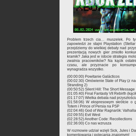
Problem trzech cia… muszelek. Po t
zapowiedzi ze stajni Playstation (Stella
przejdziemy do wielkiej debaty nad przy
prezentacją nowych gier zmiotło konkur
kramik? Jaka jest w istocie strategia molo
zwalnia pracowników? Na kącik ostatni
czasu, ale przyznacie po konsumpc
wynagradza wszystko.
(00:00:00) Powitanie Galácticos
(00:02:30) Omówienie State of Play (z na
Stranding 2)
(00:50:52) Silent Hill: The Short Message
(01:05:40) Final Fantasty VII Rebirth (kąc
(01:17:07) Wielka debata nad przyszłośc
(01:58:06) W ekspresowym skrótcie o g
Totem i Prince of Persia na PSP
(02:04:46) God of War Ragnarök: Valhalla
(02:09:55) Evil West
(02:28:52) Another Code: Recollections
(02:36:00) Co nas wzrusza
W rozmowie udział wzięli Sick, Jules i 
komentowania i polecania znajomym!