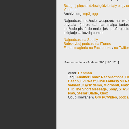
Ściągnij pięćset dziewięćdziesiąty piąty 
Youtube
Archive.org:
mp3
,
ogg
Najpodcast możecie wesprzeć na wiele
paypala (adres dahman–małpa–fantas
możecie pisać do mnie, jeśli preferujec
dziękuję za każdą pomoc!
Najpodcast na Spotify
Subskrybuj podcast na iTunes
Fantasmagieria na Facebooku
/
na Twitte
Fantasmagieria - Podcast 595 [165:17m]:
Autor:
Dahman
Tagi:
Another Code: Recollections
,
De
Beach
,
Evil West
,
Final Fantasy VII R
Valhalla
,
Kącik demo
,
Microsoft
,
Play
Hill: The Short Message
,
Sony
,
STASI
Play
,
Stellar Blade
,
Xbox
Opublikowane w
Gry PC/Video
,
podca