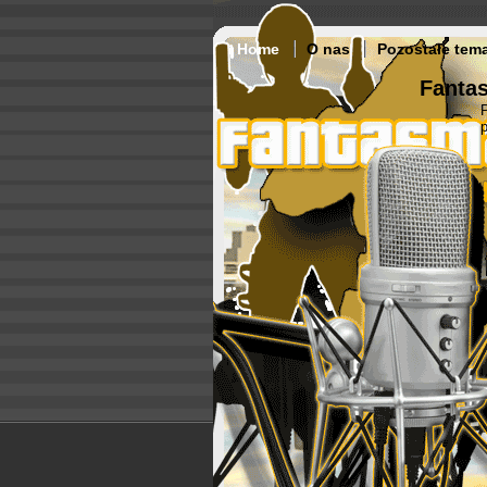
Home
O nas
Pozostałe tem
Fantas
p