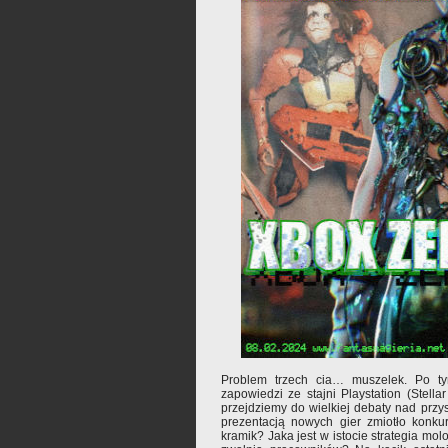
Problem trzech cia… muszelek. Po t
zapowiedzi ze stajni Playstation (Stella
przejdziemy do wielkiej debaty nad przy
prezentacją nowych gier zmiotło konkur
kramik? Jaka jest w istocie strategia molo