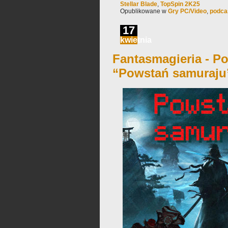
Stellar Blade
,
TopSpin 2K25
Opublikowane w
Gry PC/Video
,
podca
17
kwietnia
Fantasmagieria - Po
“Powstań samuraju