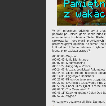
W tym mrocznym odcinku gry z dresz
podróże po Polsce, gdzie każda buda kr
odkupienia w kontekście Stellar Blade,
szokowania i eve-olucji prawdziwych 
przerażającymi opiniami na temat The
kulturalnie o kolabie Batmana z Dylane
jedna, przerażająca prawda?
(00:00:00) Wejście
(00:02:45) Little Nightmares
(00:07:08) Mouthwashing
(00:16:27) Przygody w Polsce
(00:24:46) Muzea: Lotnictwa i Automatów
(00:44:48) Stellar Blade - historia o odkup
(01:14:31) Dygresja o Banishers
(01:22:02) Kilka słów jeszcze o przygoda
(01:27:53) Dygresja o szokowaniu i true 
(01:56:24) Ender Lilies: Quietus of the Kn
(02:08:31) The Outer World 2
(02:46:11) Kącik kulturalny / Dylan Dog 
(02:52:47) Wyjście
W rozmowie udział wzięli Sick i Dahman. 