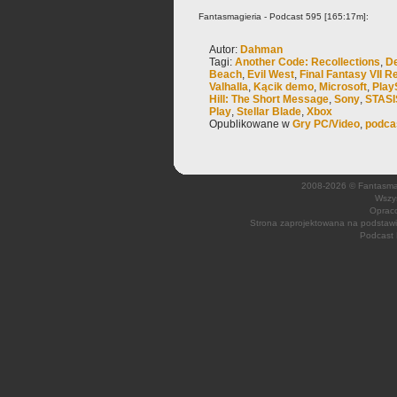
Fantasmagieria - Podcast 595 [165:17m]:
Autor:
Dahman
Tagi:
Another Code: Recollections
,
De
Beach
,
Evil West
,
Final Fantasy VII R
Valhalla
,
Kącik demo
,
Microsoft
,
Play
Hill: The Short Message
,
Sony
,
STASI
Play
,
Stellar Blade
,
Xbox
Opublikowane w
Gry PC/Video
,
podca
2008-2026 © Fantasmagi
Wszys
Opraco
Strona zaprojektowana na podsta
Podcast