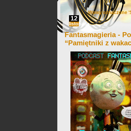
Wpisy oznaczone ‘S
12
listopada
Fantasmagieria - Po
“Pamiętniki z wakac