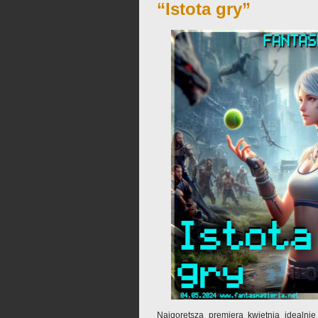
“Istota gry”
Najgorętsza premiera kwietnia idealni