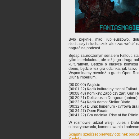
Było pięknie, miło, jubileuszowo, d
słuchaczy i słuchaczek, ale czas wrócić n
nagrać najpodcast.
Będąc zauroczonym serialem Fallout, st
tylko interlokutora, ale też jego drugą 
kulturalnym. Będzie o klasyce komiksu
demo, będzie też gra odcinka, jak łatwo 
Wspominamy również o grach Open Roads
Diuna Imperium.
(00:00:00) Wejście
(00:01:22) Kącik kulturalny: serial Fallout
(00:08:48) Komiksy: Zabójczy żart, Gun
(00:20:21) Delicious in Dungeon (anime)
(00:22:54) Kącik demo: Stellar Blade
(00:32:45) Diuna: Imperium - cyfrowa gr
(00:34:47) Open Roads
(00:41:22) Gra odcinka: Rise of the Rōnin
W rozmowie udział wzięli Jules i Dah
subskrybowania, komentowania i poleca
Ściągnij sześćset pierwszy odcinek podca
Youtube