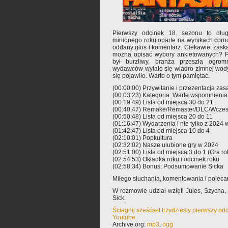
Pierwszy odcinek 18. sezonu to dł
minionego roku oparte na wynikach coroc
oddany głos i komentarz. Ciekawie, zaska
można opisać wybory ankietowanych? Pr
był burzliwy, branża przeszła ogro
wydawców wylało się wiadro zimnej wody
się pojawiło. Warto o tym pamiętać.
(00:00:00) Przywitanie i przezentacja zas
(00:03:23) Kategoria: Warte wspomnienia 
(00:19:49) Lista od miejsca 30 do 21
(00:40:47) Remake/Remaster/DLC/Wczes
(00:50:48) Lista od miejsca 20 do 11
(01:16:47) Wydarzenia i nie tylko z 2024
(01:42:47) Lista od miejsca 10 do 4
(02:10:01) Popkultura
(02:32:02) Nasze ulubione gry w 2024
(02:51:00) Lista od miejsca 3 do 1 (Gra ro
(02:54:53) Okładka roku i odcinek roku
(02:58:34) Bonus: Podsumowanie Sicka
Miłego słuchania, komentowania i polec
W rozmowie udział wzięli Jules, Szycha
Sick.
Ściągnij sześćset trzydziesty pierwszy od
Youtube
Archive.org:
mp3
,
ogg