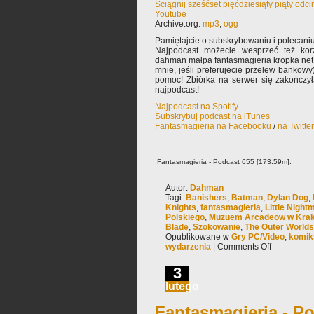
Ściągnij sześćset pięćdziesiąty piąty odc
Youtube
Archive.org:
mp3
,
ogg
Pamiętajcie o subskrybowaniu i polecaniu
Najpodcast możecie wesprzeć też korz
dahman małpa fantasmagieria kropka net 
mnie, jeśli preferujecie przelew bankowy
pomoc! Zbiórka na serwer się zakończy
najpodcast!
Najpodcast na Spotify
Subskrybuj podcast na iTunes
Fantasmagieria na Facebooku
/
na Twitte
Fantasmagieria - Podcast 655 [173:59m]:
Autor:
Dahman
Tagi:
Banishers
,
Batman
,
Dylan Dog
,
Knights
,
fantasmagieria
,
Little Night
Polskiego
,
Muzuem Arcadeow w Kra
Blade
,
Szokowanie
,
The Outer Worlds
Opublikowane w
Gry PC/Video
,
komik
wydarzenia
|
Comments Off
3
lutego
Fantasmagieria - Po