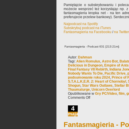
Pamiętajcie o subskrybowaniu i poleca
możecie wesprzeć też korzystając np. 
fantasmagieria kropka net - na ten adr
preferujecie przelew bankowy). Serdeczn
Najpodcast na Spotify
Subskrybuj podcast na iTunes
Fantasmagieria na Facebooku
/
na Twitte
Fantasmagieria - Podcast 631 [213:21m]:
Autor:
Dahman
Tagi:
Alien Romulus
,
Astro Bot
,
Balat
Delicious in Dungeon
,
Empire of Ants
Final Fantasy VII Rebirth
,
Indiana Jone
Nobody Wants To Die
,
Pacific Drive
,
podsumowanie roku 2024
,
Prince of 
S.T.A.L.K.E.R. 2: Heart of Chornobyl
,
Shogun
,
Star Wars Outlaws
,
Stellar B
Thaumaturge
,
Unicorn Overlord
Opublikowane w
Gry PC/Video
,
film
,
g
Comments Off
4
maja
Fantasmagieria - Po