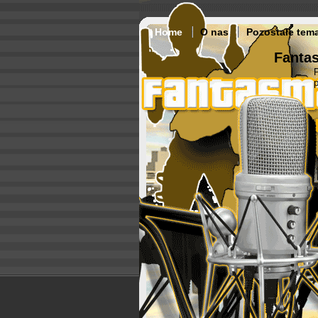
Home
O nas
Pozostałe tem
Fantas
p