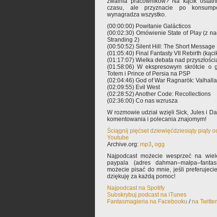
zwalnia pracowników? Na kącik ostatni
czasu, ale przyznacie po konsumpc
wynagradza wszystko.
(00:00:00) Powitanie Galácticos
(00:02:30) Omówienie State of Play (z na
Stranding 2)
(00:50:52) Silent Hill: The Short Message
(01:05:40) Final Fantasty VII Rebirth (kąc
(01:17:07) Wielka debata nad przyszłośc
(01:58:06) W ekspresowym skrótcie o g
Totem i Prince of Persia na PSP
(02:04:46) God of War Ragnarök: Valhalla
(02:09:55) Evil West
(02:28:52) Another Code: Recollections
(02:36:00) Co nas wzrusza
W rozmowie udział wzięli Sick, Jules i 
komentowania i polecania znajomym!
Ściągnij pięćset dziewięćdziesiąty piąty 
Youtube
Archive.org:
mp3
,
ogg
Najpodcast możecie wesprzeć na wiele
paypala (adres dahman–małpa–fantas
możecie pisać do mnie, jeśli preferujec
dziękuję za każdą pomoc!
Najpodcast na Spotify
Subskrybuj podcast na iTunes
Fantasmagieria na Facebooku
/
na Twitte