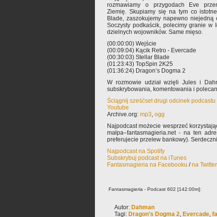
rozmawiamy o przygodach Eve przemie
Ziemię. Skupiamy się na tym co istotne
Blade, zaszokujemy napewno niejedną o
Soczysty podkaścik, polecimy granie w 
dzielnych wojowników. Same mięso.
(00:00:00) Wejście
(00:09:04) Kącik Retro - Evercade
(00:30:03) Stellar Blade
(01:23:43) TopSpin 2K25
(01:36:24) Dragon’s Dogma 2
W rozmowie udział wzięli Jules i Dah
subskrybowania, komentowania i poleca
Ściągnij sześćset drugi odcinek podcastu
Youtube
Archive.org:
mp3
,
ogg
Najpodcast możecie wesprzeć korzystają
małpa–fantasmagieria.net - na ten adre
preferujecie przelew bankowy). Serdeczn
Najpodcast na Spotify
Subskrybuj podcast na iTunes
Fantasmagieria na Facebooku
/
na Twitte
Fantasmagieria - Podcast 602 [142:00m]:
Autor:
Dahman
Tagi:
Dragon's Dogma 2
,
Evercade
,
f