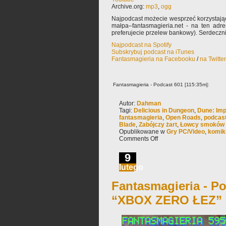
Archive.org:
mp3
,
ogg
Najpodcast możecie wesprzeć korzystają
małpa–fantasmagieria.net - na ten adre
preferujecie przelew bankowy). Serdeczn
Najpodcast na Spotify
Subskrybuj podcast na iTunes
Fantasmagieria na Facebooku
/
na Twitte
Fantasmagieria - Podcast 601 [115:35m]:
Autor:
Dahman
Tagi:
Delicious in Dungeon
,
Dune: Im
fantasmagieria
,
Open Roads
,
podcas
Blade
,
Zabójczy żart
,
Łowcy smoków
Opublikowane w
Gry PC/Video
,
komik
Comments Off
9
lutego
Fantasmagieria - Po
“XBOX ZERO ŁEZ”