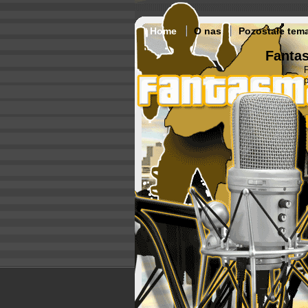
Home
O nas
Pozostałe tem
Fantas
p