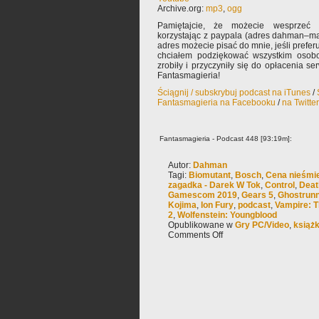
Archive.org:
mp3
,
ogg
Pamiętajcie, że możecie wesprzeć 
korzystając z paypala (adres dahman–ma
adres możecie pisać do mnie, jeśli prefe
chciałem podziękować wszystkim osobo
zrobiły i przyczyniły się do opłacenia s
Fantasmagieria!
Ściągnij / subskrybuj podcast na iTunes
/
Fantasmagieria na Facebooku
/
na Twitte
Fantasmagieria - Podcast 448 [93:19m]:
Autor:
Dahman
Tagi:
Biomutant
,
Bosch
,
Cena nieśmie
zagadka - Darek W Tok
,
Control
,
Deat
Gamescom 2019
,
Gears 5
,
Ghostrun
Kojima
,
Ion Fury
,
podcast
,
Vampire: 
2
,
Wolfenstein: Youngblood
Opublikowane w
Gry PC/Video
,
książ
Comments Off