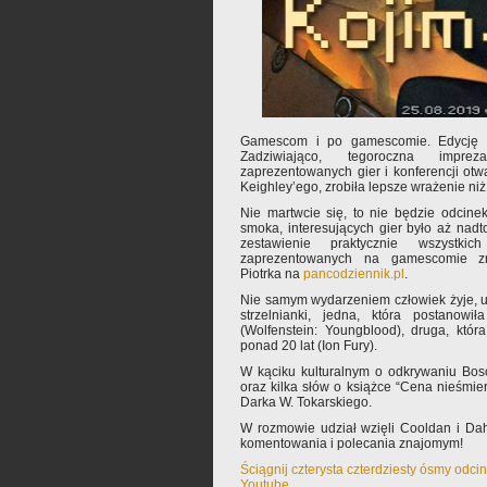
Gamescom i po gamescomie. Edycję 
Zadziwiająco, tegoroczna imprez
zaprezentowanych gier i konferencji ot
Keighley’ego, zrobiła lepsze wrażenie niż
Nie martwcie się, to nie będzie odcinek
smoka, interesujących gier było aż nadt
zestawienie praktycznie wszystki
zaprezentowanych na gamescomie zn
Piotrka na
pancodziennik.pl
.
Nie samym wydarzeniem człowiek żyje, u
strzelnianki, jedna, która postanowi
(Wolfenstein: Youngblood), druga, któr
ponad 20 lat (Ion Fury).
W kąciku kulturalnym o odkrywaniu Bos
oraz kilka słów o książce “Cena nieśmie
Darka W. Tokarskiego.
W rozmowie udział wzięli Cooldan i Da
komentowania i polecania znajomym!
Ściągnij czterysta czterdziesty ósmy odci
Youtube