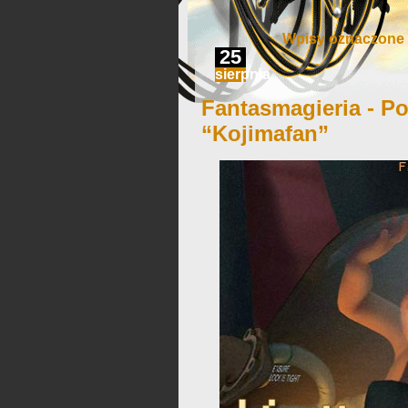
Wpisy oznaczone 
25
sierpnia
Fantasmagieria - Po
“Kojimafan”