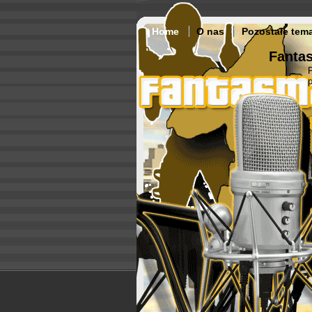
Home
O nas
Pozostałe tem
Fantas
p