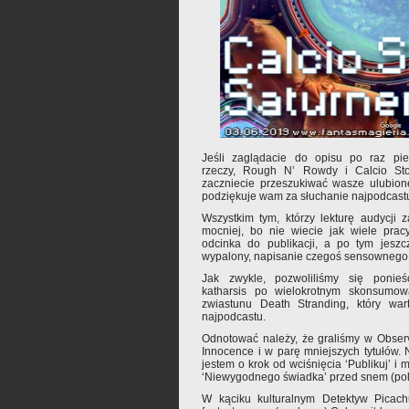
Jeśli zaglądacie do opisu po raz pi
rzeczy, Rough N’ Rowdy i Calcio Stor
zaczniecie przeszukiwać wasze ulubion
podziękuje wam za słuchanie najpodcast
Wszystkim tym, którzy lekturę audycji 
mocniej, bo nie wiecie jak wiele prac
odcinka do publikacji, a po tym jeszc
wypalony, napisanie czegoś sensownego (a
Jak zwykle, pozwoliliśmy się ponieś
katharsis po wielokrotnym skonsumo
zwiastunu Death Stranding, który war
najpodcastu.
Odnotować należy, że graliśmy w Obser
Innocence i w parę mniejszych tytułów. N
jestem o krok od wciśnięcia ‘Publikuj’ i
‘Niewygodnego świadka’ przed snem (po
W kąciku kulturalnym Detektyw Picach