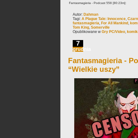
Fantasmagieria - Podcast 558 [80:23m]:
Autor:
Dahman
Tagi:
A Plague Tale: Innocence
,
Czarn
fantasmagieria
,
For All Mankind
,
kom
Tom King
,
Somerville
Opublikowane w
Gry PC/Video
,
komik
7
grudnia
Fantasmagieria - Po
“Wielkie uszy”