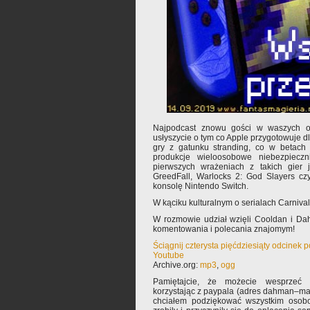
Najpodcast znowu gości w waszych o
usłyszycie o tym co Apple przygotowuje d
gry z gatunku stranding, co w betach 
produkcje wieloosobowe niebezpieczn
pierwszych wrażeniach z takich gier j
GreedFall, Warlocks 2: God Slayers cz
konsolę Nintendo Switch.
W kąciku kulturalnym o serialach Carniva
W rozmowie udział wzięli Cooldan i Da
komentowania i polecania znajomym!
Ściągnij czterysta pięćdziesiąty odcinek 
Youtube
Archive.org:
mp3
,
ogg
Pamiętajcie, że możecie wesprzeć 
korzystając z paypala (adres dahman–ma
chciałem podziękować wszystkim osobo