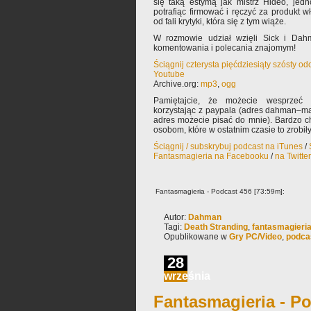
się taką estymą jak mistrz Hideo, jed
potrafiąc firmować i ręczyć za produkt 
od fali krytyki, która się z tym wiąże.
W rozmowie udział wzięli Sick i Dah
komentowania i polecania znajomym!
Ściągnij czterysta pięćdziesiąty szósty o
Youtube
Archive.org:
mp3
,
ogg
Pamiętajcie, że możecie wesprzeć 
korzystając z paypala (adres dahman–ma
adres możecie pisać do mnie). Bardzo 
osobom, które w ostatnim czasie to zrobiły
Ściągnij / subskrybuj podcast na iTunes
/
Fantasmagieria na Facebooku
/
na Twitte
Fantasmagieria - Podcast 456 [73:59m]:
Autor:
Dahman
Tagi:
Death Stranding
,
fantasmagieri
Opublikowane w
Gry PC/Video
,
podca
28
września
Fantasmagieria - Po