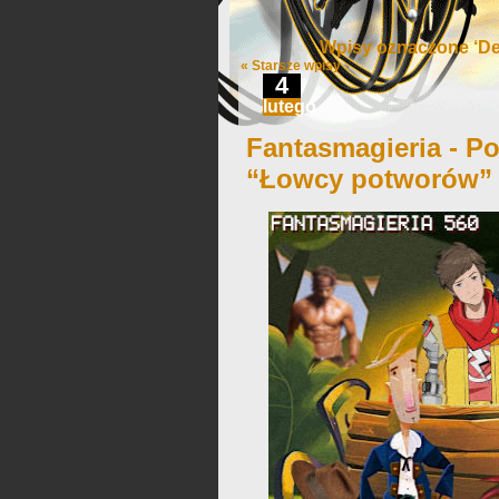
Wpisy oznaczone ‘De
« Starsze wpisy
4
lutego
Fantasmagieria - Po
“Łowcy potworów”