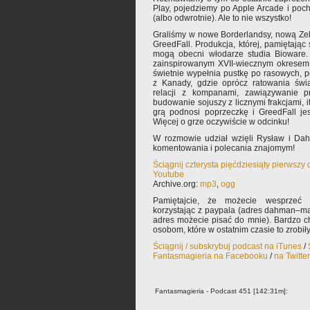
Play, pojedziemy po Apple Arcade i poc
(albo odwrotnie). Ale to nie wszystko!
Graliśmy w nowe Borderlandsy, nową Zeld
GreedFall. Produkcja, której, pamiętając
mogą obecni włodarze studia Bioware.
zainspirowanym XVII-wiecznym okresem 
świetnie wypełnia pustkę po rasowych, 
z Kanady, gdzie oprócz ratowania świ
relacji z kompanami, zawiązywanie prz
budowanie sojuszy z licznymi frakcjami, 
grą podnosi poprzeczkę i GreedFall je
Więcej o grze oczywiście w odcinku!
W rozmowie udział wzięli Rysław i Da
komentowania i polecania znajomym!
Ściągnij czterysta pięćdziesiąty pierwszy
Youtube
Archive.org:
mp3
,
ogg
Pamiętajcie, że możecie wesprzeć 
korzystając z paypala (adres dahman–ma
adres możecie pisać do mnie). Bardzo 
osobom, które w ostatnim czasie to zrobiły
Ściągnij / subskrybuj podcast na iTunes
/
Fantasmagieria na Facebooku
/
na Twitte
Fantasmagieria - Podcast 451 [142:31m]: