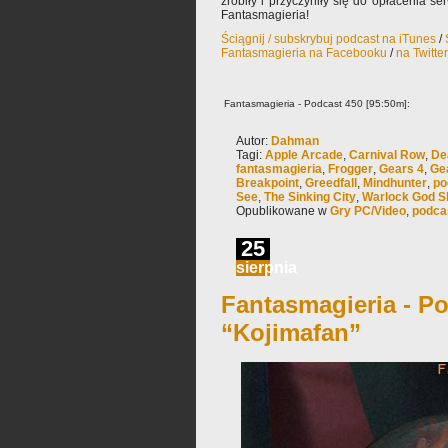
zrobiły i przyczyniły się do opłacenia s
Fantasmagieria!
Ściągnij / subskrybuj podcast na iTunes
/
Fantasmagieria na Facebooku
/
na Twitte
Fantasmagieria - Podcast 450 [95:50m]:
Autor:
Dahman
Tagi:
Apple Arcade
,
Carnival Row
,
De
fantasmagieria
,
Frogger
,
Gears 4
,
Ge
Breakpoint
,
Greedfall
,
Mindhunter
,
po
See
,
The Sinking City
,
Warlock God S
Opublikowane w
Gry PC/Video
,
podca
25
sierpnia
Fantasmagieria - Po
“Kojimafan”