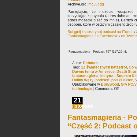
Archive.org:
mp3
,
ogg
Pamiętajcie, że możecie wesprzeć 
korzystając z paypala (adres dahman–ma
adres możecie pisać do mnie). Bardzo 
osobom, które w ostatnim czasie to zrobiły
Ściągnij / subskrybuj podcast na iTunes
/
Fantasmagieria na Facebooku
/
na Twitte
Fantasmagieria - Podcast 457 [117:26m]:
Autor:
Dahman
Tagi:
12 świątecznych katastrof
,
Co w
Dawno temu w Ameryce
,
Death Stra
fantasmagieria
,
Instytut - Stephen Ki
Doliny Węży
,
podcast
,
polski lektor
,
S
Opublikowane w
Bollywood
,
Gry PC/V
technologie
|
Comments Off
21
listopada
Fantasmagieria - Po
“Część 2: Podcast 