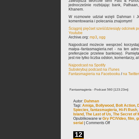
zawstydza twórców serii Fast & Furio
jednocześnie rozbijając bank, Pathaa
Khanem.
W rozmowie udział wzięli Dahman i Ju
komentowania i polecania znajomym!
Ściągnij pięćset sześćdziesiąty odcinek 
Youtube
Archive.org:
mp3
,
ogg
Najpodcast możecie wesprzeć korzysta
małpa–fantasmagieria.net - na ten adre
preferujecie przelew bankowy). Pamięta
jest nie tylko liczba odsłon, komentarzy, 
Najpodcast na Spotify
Subskrybuj podcast na iTunes
Fantasmagieria na Facebooku
/
na Twitte
Fantasmagieria - Podcast 560 [123:23m]:
Autor:
Dahman
Tagi:
Amiga
,
Bollywood
,
Bolt Action
,
Spiecies
,
fantasmagieria
,
Hi-Fi Rush
,
Island
,
The Last of Us
,
The Secret of 
Opublikowane w
Gry PC/Video
,
film
,
g
serial
|
Comments Off
12