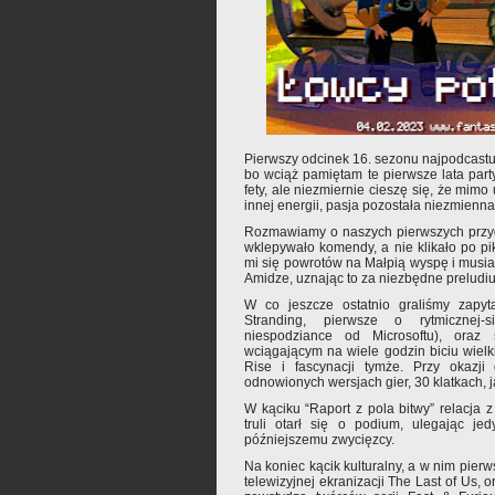
Pierwszy odcinek 16. sezonu najpodcastu. C
bo wciąż pamiętam te pierwsze lata par
fety, ale niezmiernie cieszę się, że mim
innej energii, pasja pozostała niezmienna
Rozmawiamy o naszych pierwszych przygo
wklepywało komendy, a nie klikało po pik
mi się powrotów na Małpią wyspę i musiał
Amidze, uznając to za niezbędne preludi
W co jeszcze ostatnio graliśmy zapyt
Stranding, pierwsze o rytmicznej-
niespodziance od Microsoftu), ora
wciągającym na wiele godzin biciu wiel
Rise i fascynacji tymże. Przy okazji
odnowionych wersjach gier, 30 klatkach, j
W kąciku “Raport z pola bitwy” relacja z 
truli otarł się o podium, ulegając jed
późniejszemu zwycięzcy.
Na koniec kącik kulturalny, a w nim pier
telewizyjnej ekranizacji The Last of Us, ora