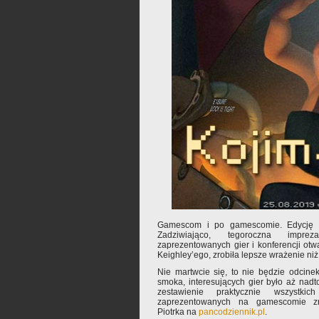
Gamescom i po gamescomie. Edycję 
Zadziwiająco, tegoroczna imprez
zaprezentowanych gier i konferencji ot
Keighley’ego, zrobiła lepsze wrażenie niż
Nie martwcie się, to nie będzie odcinek
smoka, interesujących gier było aż nadt
zestawienie praktycznie wszystki
zaprezentowanych na gamescomie zn
Piotrka na
pancodziennik.pl
.