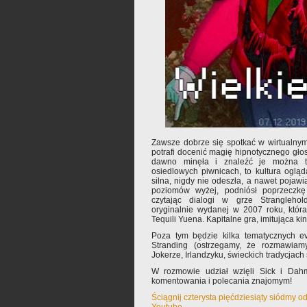
Zawsze dobrze się spotkać w wirtualnym
potrafi docenić magię hipnotycznego gło
dawno minęła i znaleźć je można 
osiedlowych piwnicach, to kultura ogląd
silna, nigdy nie odeszła, a nawet pojawi
poziomów wyżej, podniósł poprzeczkę
czytając dialogi w grze Stranglehold
oryginalnie wydanej w 2007 roku, która
Tequili Yuena. Kapitalne gra, imitująca k
Poza tym będzie kilka tematycznych e
Stranding (ostrzegamy, że rozmawiam
Jokerze, Irlandzyku, świeckich tradycjach 
W rozmowie udział wzięli Sick i Dah
komentowania i polecania znajomym!
Ściągnij czterysta pięćdziesiąty siódmy o
Youtube