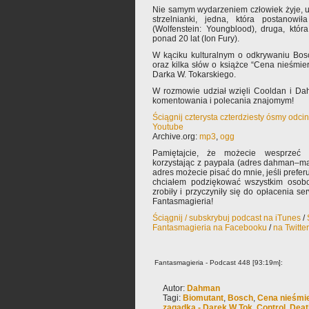
Nie samym wydarzeniem człowiek żyje, u
strzelnianki, jedna, która postanowi
(Wolfenstein: Youngblood), druga, któr
ponad 20 lat (Ion Fury).
W kąciku kulturalnym o odkrywaniu Bos
oraz kilka słów o książce “Cena nieśmie
Darka W. Tokarskiego.
W rozmowie udział wzięli Cooldan i Da
komentowania i polecania znajomym!
Ściągnij czterysta czterdziesty ósmy odci
Youtube
Archive.org:
mp3
,
ogg
Pamiętajcie, że możecie wesprzeć 
korzystając z paypala (adres dahman–ma
adres możecie pisać do mnie, jeśli prefe
chciałem podziękować wszystkim osobo
zrobiły i przyczyniły się do opłacenia s
Fantasmagieria!
Ściągnij / subskrybuj podcast na iTunes
/
Fantasmagieria na Facebooku
/
na Twitte
Fantasmagieria - Podcast 448 [93:19m]:
Autor:
Dahman
Tagi:
Biomutant
,
Bosch
,
Cena nieśmie
zagadka - Darek W Tok
,
Control
,
Deat