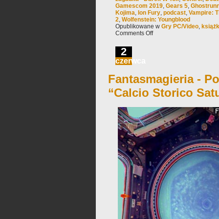
Gamescom 2019
,
Gears 5
,
Ghostrun
Kojima
,
Ion Fury
,
podcast
,
Vampire: 
2
,
Wolfenstein: Youngblood
Opublikowane w
Gry PC/Video
,
książ
Comments Off
2
czerwca
Fantasmagieria - Po
“Calcio Storico Sat