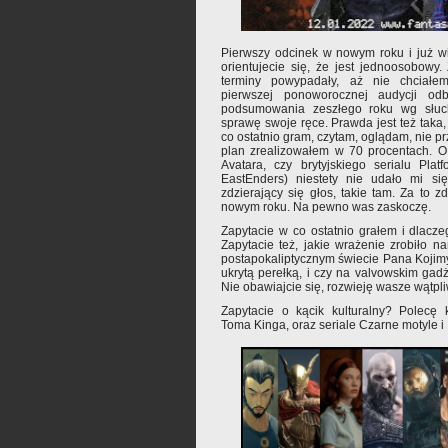
Pierwszy odcinek w nowym roku i już w
orientujecie się, że jest jednoosobowy
terminy powypadały, aż nie chciałem
pierwszej ponoworocznej audycji odb
podsumowania zeszłego roku wg słuch
sprawę swoje ręce. Prawda jest też taka,
co ostatnio gram, czytam, oglądam, nie p
plan zrealizowałem w 70 procentach. O 
Avatara, czy brytyjskiego serialu Pla
EastEnders) niestety nie udało mi si
zdzierający się głos, takie tam. Za to
nowym roku. Na pewno was zaskoczę.
Zapytacie w co ostatnio grałem i dlacz
Zapytacie też, jakie wrażenie zrobiło 
postapokaliptycznym świecie Pana Kojimy,
ukrytą perełką, i czy na valvowskim gadż
Nie obawiajcie się, rozwieję wasze wątpli
Zapytacie o kącik kulturalny? Polecę
Toma Kinga, oraz seriale Czarne motyle i 