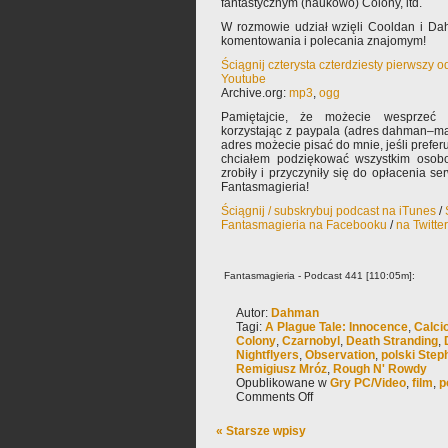
fantastycznym (naukowo) Colony, itd.
W rozmowie udział wzięli Cooldan i Da
komentowania i polecania znajomym!
Ściągnij czterysta czterdziesty pierwszy 
Youtube
Archive.org:
mp3
,
ogg
Pamiętajcie, że możecie wesprzeć 
korzystając z paypala (adres dahman–ma
adres możecie pisać do mnie, jeśli prefe
chciałem podziękować wszystkim osobo
zrobiły i przyczyniły się do opłacenia s
Fantasmagieria!
Ściągnij / subskrybuj podcast na iTunes
/
Fantasmagieria na Facebooku
/
na Twitte
Fantasmagieria - Podcast 441 [110:05m]:
Autor:
Dahman
Tagi:
A Plague Tale: Innocence
,
Calcio
Colony
,
Czarnobyl
,
Death Stranding
,
Nightflyers
,
Observation
,
polski Step
Remigiusz Mróz
,
Rough N' Rowdy
Opublikowane w
Gry PC/Video
,
film
,
p
Comments Off
« Starsze wpisy