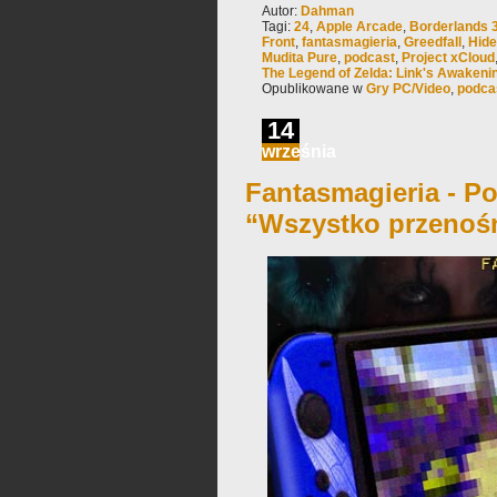
Autor:
Dahman
Tagi:
24
,
Apple Arcade
,
Borderlands 
Front
,
fantasmagieria
,
Greedfall
,
Hide
Mudita Pure
,
podcast
,
Project xCloud
The Legend of Zelda: Link's Awakeni
Opublikowane w
Gry PC/Video
,
podca
14
września
Fantasmagieria - Po
“Wszystko przenoś