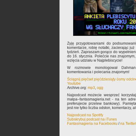
Żyję przygotowaniami do podsumowani
komentarze, robię notatki, zacierając już
tydzień. Zapraszam gorąco do wypełnie
do 16. stycznia. Polećcie nas znajomym, 
wzięcia udziału w Najplebiscycie!
W rozmowie monologował Dahman.
komentowania i polecania znajomym!
Ściągnij pięćset pięćdziesiąty ósmy odci
Youtube
Archive.org:
mp3
,
ogg
Najpodcast możecie wesprzeć korzysta
małpa–fantasmagieria.net - na ten adre
preferujecie przelew bankowy). Pamięta
jest nie tylko liczba odsłon, komentarzy, 
Najpodcast na Spotify
Subskrybuj podcast na iTunes
Fantasmagieria na Facebooku
/
na Twitte