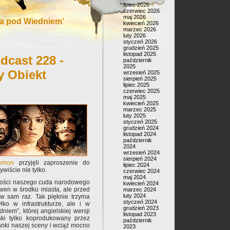
lipiec 2026
czerwiec 2026
maj 2026
a pod Wiedniem’
kwiecień 2026
marzec 2026
luty 2026
styczeń 2026
grudzień 2025
listopad 2025
dcast 228 -
październik
2025
y Obiekt
wrzesień 2025
sierpień 2025
lipiec 2025
czerwiec 2025
maj 2025
kwiecień 2025
marzec 2025
luty 2025
styczeń 2025
grudzień 2024
listopad 2024
październik
2024
wrzesień 2024
sierpień 2024
ymon
przyjęli zaproszenie do
lipiec 2024
ywiście nie tylko.
czerwiec 2024
maj 2024
łości naszego cuda narodowego
kwiecień 2024
kwen w środku miasta, ale przed
marzec 2024
luty 2024
 w sam raz. Tak pięknie trzyma
styczeń 2024
lko w infrastrukturze, ale i w
grudzień 2023
niem”, której angielskiej wersji
listopad 2023
oski tylko koprodukowany przez
październik
anki naszej sceny i wciąż mocno
2023