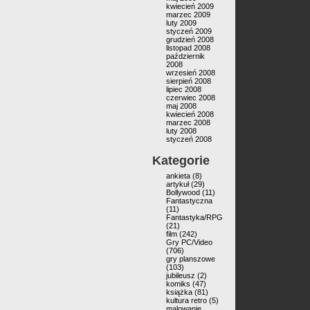
kwiecień 2009
marzec 2009
luty 2009
styczeń 2009
grudzień 2008
listopad 2008
październik
2008
wrzesień 2008
sierpień 2008
lipiec 2008
czerwiec 2008
maj 2008
kwiecień 2008
marzec 2008
luty 2008
styczeń 2008
Kategorie
ankieta
(8)
artykuł
(29)
Bollywood
(11)
Fantastyczna
(11)
Fantastyka/RPG
(21)
film
(242)
Gry PC/Video
(706)
gry planszowe
(103)
jubileusz
(2)
komiks
(47)
książka
(81)
kultura retro
(5)
malowanie