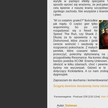
wyryte w pamięci efekty specjalne
sposób oprzeć się wrażeniu, że jest jaka
celu kpienie z naszej krainy szczęśliw
zgniłego zachodu. Nie wszędzie z kranów
i piwo.
“W co ostatnio grałeś?”
tłuściutkie
jak nigdy. O części gier tylko
wspomnimy, bo po cóż
rozgadywać się o Need for
Speed: The Run, czy Shank 2.
Dłużej za to opowiemy o np.
Dishonored, które znacie i (jeśli
cenicie wolność i swobodę w
rozgrywce) pokochacie. Z małych
perełek, które czasami łatwo
przeoczyć, polecimy stylizowaną na z
przygodówkę Resonance. Na koniec długo
bardzo podoba XCOM: Enemy Unknown. T
streścić w kilku zdaniach, choć i pewnie
byśmy nie wyczerpali. Gdzieś w to 
dotyczący Kickstartera. A co nam zrobi
dygresyjek.
Zapraszam do słuchania i komentowania!
Ściągnij dwieście dwudziesty ósmy odcin
Fantasmagieria - Podcast 228 [132:12m]:
Hide P
Autor:
Dahman