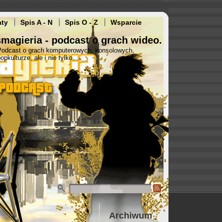
aty
Spis A - N
Spis O - Z
Wsparcie
magieria - podcast o grach wideo.
Podcast o grach komputerowych, konsolowych,
opkulturze, ale i nie tylko.
Archiwum