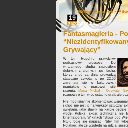
Wpisy oznaczone ‘Bitw
19
października
Fantasmagieria - Po
“Niezidentyfikowan
Grywający”
W tym tygodniu prawdziwy
podcastowy crossover. Do
wirtualnego studia zaprosiłem
dobrych znajomych po fachu,
którzy choć za dnia prowadzą
stateczne żywota to po 22:00
zmieniają się w kulturowych
maniaków o masowej sile
rażenia.
Masa Michał
i
Obywatel Sz
rozmowy o tym w co ostatnio grali, ale ocz
Nie mogliśmy nie skomentować wspania
i choć nie jest to największy sztuczny a
świętami, jako stawik na karpie będzie
wodę. Polska jakość techniczna nie ty
kinematografii. W kinach “Bitwa pod Wied
tytułu boję się napisać. Niby film wł
Polaków, ale ze względu na udział śmiet