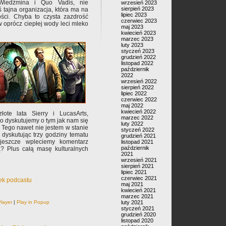
 Wiedźmina i Quo Vadis, nie
wrzesień 2023
sierpień 2023
ś tajna organizacja, która ma na
lipiec 2023
ości. Chyba to czysta zazdrość
czerwiec 2023
 oprócz ciepłej wody leci mleko
maj 2023
kwiecień 2023
marzec 2023
luty 2023
styczeń 2023
grudzień 2022
listopad 2022
październik
2022
wrzesień 2022
sierpień 2022
lipiec 2022
czerwiec 2022
maj 2022
kwiecień 2022
łote lata Sierry i LucasArts,
marzec 2022
 dyskutujemy o tym jak nam się
luty 2022
ego nawet nie jestem w stanie
styczeń 2022
 dyskutując trzy godziny tematu
grudzień 2021
jeszcze wpleciemy komentarz
listopad 2021
październik
ą? Plus całą masę kulturalnych
2021
wrzesień 2021
sierpień 2021
lipiec 2021
czerwiec 2021
ek podcastu
maj 2021
kwiecień 2021
marzec 2021
layer
|
Play in Popup
luty 2021
styczeń 2021
grudzień 2020
listopad 2020