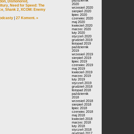
październik
don
,
Dishonored
,
2020
ltury
,
Need for Speed: The
wrzesień 2020
ce
,
Shank 2
,
XCOM: Enemy
sierpień 2020
lipiec 2020
odcasty
|
27 Koment. »
czerwiec 2020
maj 2020
kwiecień 2020
marzec 2020
luty 2020
styczeń 2020
grudzień 2019
listopad 2019
październik
2019
wrzesień 2019
sierpień 2019
lipiec 2019
czerwiec 2019
maj 2019
kwiecień 2019
marzec 2019
luty 2019
styczeń 2019
grudzień 2018
listopad 2018
październik
2018
wrzesień 2018
sierpień 2018
lipiec 2018
czerwiec 2018
maj 2018
kwiecień 2018
marzec 2018
luty 2018
styczeń 2018
grudzień 2017