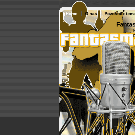
Home
O nas
Pozostałe tem
Fantas
p