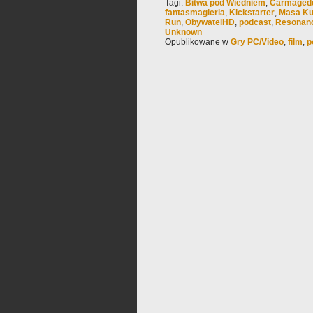
Tagi:
Bitwa pod Wiedniem
,
Carmaged
fantasmagieria
,
Kickstarter
,
Masa Ku
Run
,
ObywatelHD
,
podcast
,
Resonan
Unknown
Opublikowane w
Gry PC/Video
,
film
,
p