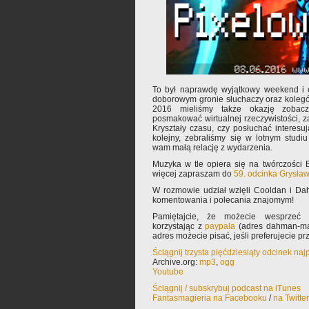
To był naprawdę wyjątkowy weekend i 
doborowym gronie słuchaczy oraz kolegó
2016 mieliśmy także okazję zobaczy
posmakować wirtualnej rzeczywistości, 
Kryształy czasu, czy posłuchać interesuj
kolejny, zebraliśmy się w lotnym studi
wam małą relację z wydarzenia.
Muzyka w tle opiera się na twórczości 
więcej zapraszam do
59. odcinka Grysła
W rozmowie udział wzięli Cooldan i Da
komentowania i polecania znajomym!
Pamiętajcie, że możecie wesprzeć 
korzystając z
paypala
(adres dahman-mał
adres możecie pisać, jeśli preferujecie p
Ściągnij trzysta pięćdziesiąty odcinek na
Archive.org:
mp3
,
ogg
Youtube
Ściągnij / subskrybuj podcast na iTunes
Fantasmagieria na Facebooku
/
na Twitte