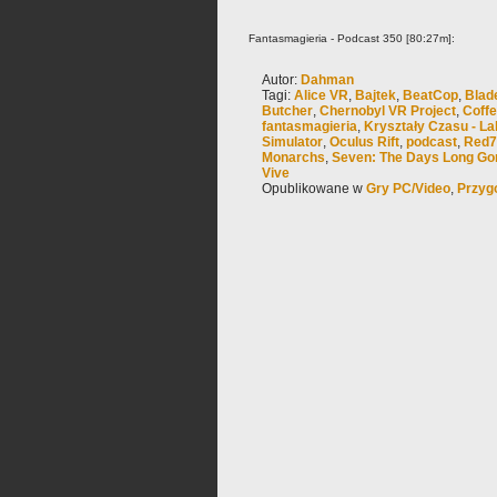
Fantasmagieria - Podcast 350 [80:27m]:
Autor:
Dahman
Tagi:
Alice VR
,
Bajtek
,
BeatCop
,
Blad
Butcher
,
Chernobyl VR Project
,
Coffe
fantasmagieria
,
Kryształy Czasu - La
Simulator
,
Oculus Rift
,
podcast
,
Red7
Monarchs
,
Seven: The Days Long Go
Vive
Opublikowane w
Gry PC/Video
,
Przyg