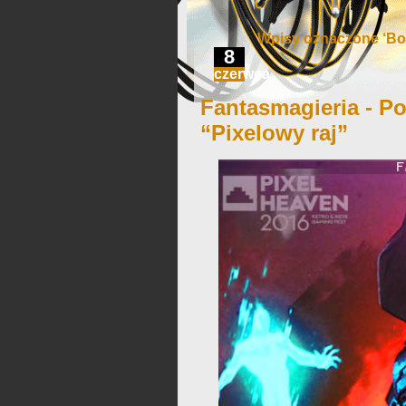
Wpisy oznaczone ‘Boh
8
czerwca
Fantasmagieria - Po
“Pixelowy raj”