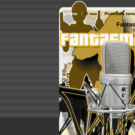
Home
O nas
Pozostałe tem
Fantas
p