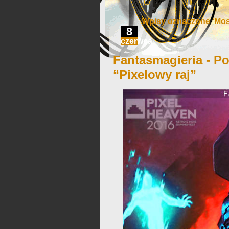
Wpisy oznaczone ‘Mosh
8
czerwca
Fantasmagieria - Po
“Pixelowy raj”