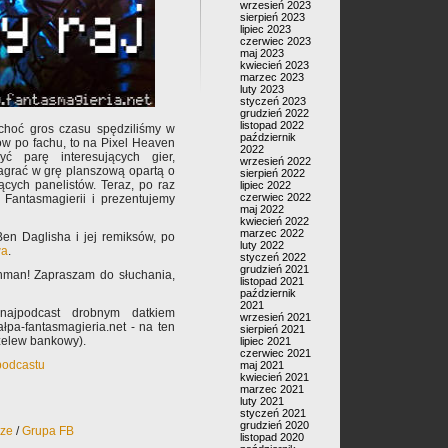
wrzesień 2023
sierpień 2023
lipiec 2023
czerwiec 2023
maj 2023
kwiecień 2023
marzec 2023
luty 2023
styczeń 2023
grudzień 2022
listopad 2022
choć gros czasu spędziliśmy w
październik
w po fachu, to na Pixel Heaven
2022
ć parę interesujących gier,
wrzesień 2022
zagrać w grę planszową opartą o
sierpień 2022
ących panelistów. Teraz, po raz
lipiec 2022
czerwiec 2022
u Fantasmagierii i prezentujemy
maj 2022
kwiecień 2022
marzec 2022
Ben Daglisha i jej remiksów, po
luty 2022
wa
.
styczeń 2022
grudzień 2021
hman! Zapraszam do słuchania,
listopad 2021
październik
2021
najpodcast drobnym datkiem
wrzesień 2021
pa-fantasmagieria.net - na ten
sierpień 2021
rzelew bankowy).
lipiec 2021
czerwiec 2021
jpodcastu
maj 2021
kwiecień 2021
marzec 2021
luty 2021
styczeń 2021
grudzień 2020
rze
/
Grupa FB
listopad 2020