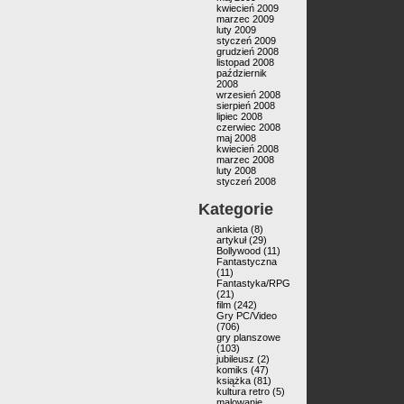
kwiecień 2009
marzec 2009
luty 2009
styczeń 2009
grudzień 2008
listopad 2008
październik
2008
wrzesień 2008
sierpień 2008
lipiec 2008
czerwiec 2008
maj 2008
kwiecień 2008
marzec 2008
luty 2008
styczeń 2008
Kategorie
ankieta
(8)
artykuł
(29)
Bollywood
(11)
Fantastyczna
(11)
Fantastyka/RPG
(21)
film
(242)
Gry PC/Video
(706)
gry planszowe
(103)
jubileusz
(2)
komiks
(47)
książka
(81)
kultura retro
(5)
malowanie