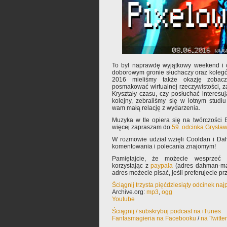
To był naprawdę wyjątkowy weekend i 
doborowym gronie słuchaczy oraz kolegó
2016 mieliśmy także okazję zobaczy
posmakować wirtualnej rzeczywistości, 
Kryształy czasu, czy posłuchać interesuj
kolejny, zebraliśmy się w lotnym studi
wam małą relację z wydarzenia.
Muzyka w tle opiera się na twórczości 
więcej zapraszam do
59. odcinka Grysła
W rozmowie udział wzięli Cooldan i Da
komentowania i polecania znajomym!
Pamiętajcie, że możecie wesprzeć 
korzystając z
paypala
(adres dahman-mał
adres możecie pisać, jeśli preferujecie p
Ściągnij trzysta pięćdziesiąty odcinek na
Archive.org:
mp3
,
ogg
Youtube
Ściągnij / subskrybuj podcast na iTunes
Fantasmagieria na Facebooku
/
na Twitte