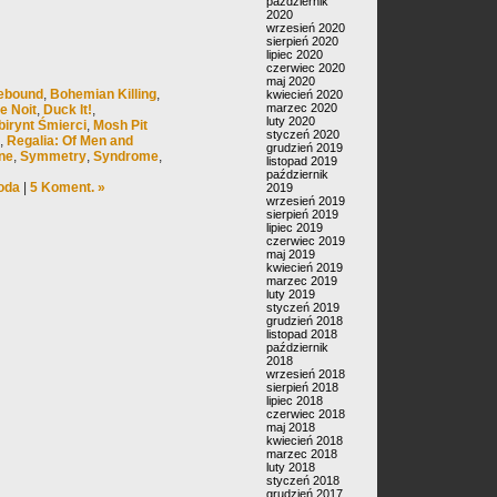
październik
2020
wrzesień 2020
sierpień 2020
lipiec 2020
czerwiec 2020
maj 2020
ebound
,
Bohemian Killing
,
kwiecień 2020
marzec 2020
e Noit
,
Duck It!
,
luty 2020
birynt Śmierci
,
Mosh Pit
styczeń 2020
,
Regalia: Of Men and
grudzień 2019
ne
,
Symmetry
,
Syndrome
,
listopad 2019
październik
oda
|
5 Koment. »
2019
wrzesień 2019
sierpień 2019
lipiec 2019
czerwiec 2019
maj 2019
kwiecień 2019
marzec 2019
luty 2019
styczeń 2019
grudzień 2018
listopad 2018
październik
2018
wrzesień 2018
sierpień 2018
lipiec 2018
czerwiec 2018
maj 2018
kwiecień 2018
marzec 2018
luty 2018
styczeń 2018
grudzień 2017