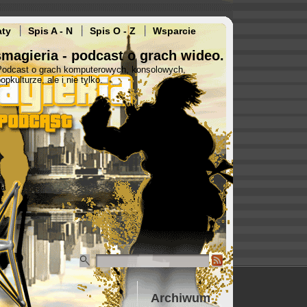
aty
Spis A - N
Spis O - Z
Wsparcie
magieria - podcast o grach wideo.
Podcast o grach komputerowych, konsolowych,
opkulturze, ale i nie tylko.
Archiwum