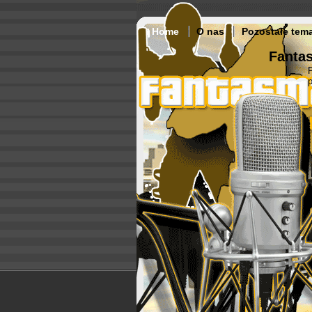
Home
O nas
Pozostałe tem
Fantas
p