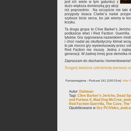
jest ich wiele w tym gatunku) z
dużo większa domieszką gry akcji
niż poprzednio. Na szczęście nie taki d
przygody Issaca Clarke’a nadal przyp
szybsze bicie serca, bo jak wiemy w ko
krzyku.
Ta druga grupa to Clive Barker’s Jericho
podkaście
kliw
) i Red Faction: Guerrill
tytułów. Gra sygnowana nazwiskiem mistr
i choć nadal jej okultystyczny klimat w
to jak mocno gry wyewoluowały przez ost
Red Faction nie muszę. Jedna z najle
generacji. W żadnej innej grze demolka ni
Zapraszam do słuchania i komentowania!
Ściągnij dwieście czterdziesty pierwszy 
Fantasmagieria - Podcast 241 [100:51m]:
Hide P
Autor:
Dahman
Tagi:
Clive Barker's Jericho
,
Dead Sp
and Furious 6
,
Mad Dog McCree
,
pod
Red Faction Guerrilla
,
The Cave
,
The 
Opublikowane w
Gry PC/Video
,
podca