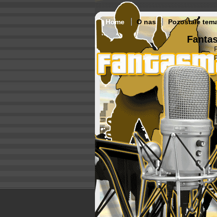
Home
O nas
Pozostałe tem
Fantas
p