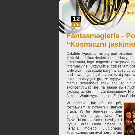
Wpisy oznaczone ‘Clive 
12
lutego
Fantasmagieria - Po
“Kosmiczni jaskini
Ostatnie tygodnie mijają pod znakiem 
kokietki kilkudziesięciosekundowy
emblematu, loga, migawki z rozgrywki, ni
informacyjnej. Oczywiście, gdzieś tam pó
wytworzyli, puszczają parę i w absolutny
nad rewolucjami jakie zamierzają wprowa
datę i patrzy jak gracze wyrywają sob
matnię szaleństwa spekulacji. To nic 
skoncentrować się na masie świetnych 
czekają aż się nimi zainteresujemy. Ni
Jakuba Wędrowycza, eee… Ethana Cartera
W odcinku, tak pół na pół,
rozmawiam o nowych i starych
grach. W tej pierwszej grupie
znajdą się: przygodówka The
Cave, która tak samo bawi jak i
irytuje, oraz Dead Space 3,
iteracja mojego ulubionego,
kosmicznego survival horroru (nie