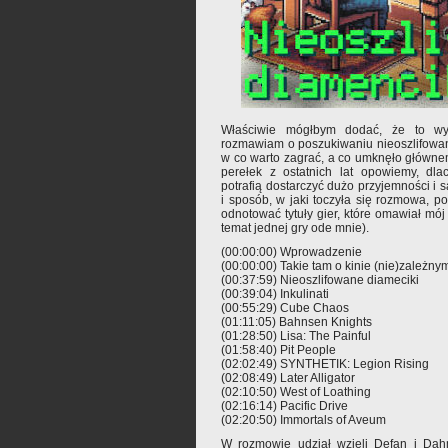
Właściwie mógłbym dodać, że to wyd
rozmawiam o poszukiwaniu nieoszlifowan
w co warto zagrać, a co umknęło głównem
perełek z ostatnich lat opowiemy, dla
potrafią dostarczyć dużo przyjemności i s
i sposób, w jaki toczyła się rozmowa, po
odnotować tytuły gier, które omawiał mój
temat jednej gry ode mnie).
(00:00:00) Wprowadzenie
(00:00:00) Takie tam o kinie (nie)zależny
(00:37:59) Nieoszlifowane diameciki
(00:39:04) Inkulinati
(00:55:29) Cube Chaos
(01:11:05) Bahnsen Knights
(01:28:50) Lisa: The Painful
(01:58:40) Pit People
(02:02:49) SYNTHETIK: Legion Rising
(02:08:49) Later Alligator
(02:10:50) West of Loathing
(02:16:14) Pacific Drive
(02:20:50) Immortals of Aveum
W rozmowie udział wzięli Defan i Dah