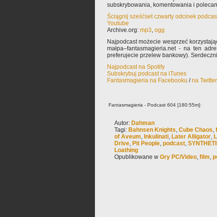
subskrybowania, komentowania i poleca
Ściągnij sześćset czwarty odcinek podcas
Youtube
Archive.org:
mp3
,
ogg
Najpodcast możecie wesprzeć korzystają
małpa–fantasmagieria.net - na ten adre
preferujecie przelew bankowy). Serdeczn
Najpodcast na Spotify
Subskrybuj podcast na iTunes
Fantasmagieria na Facebooku
/
na Twitte
Fantasmagieria - Podcast 604 [180:55m]:
Autor:
Dahman
Tagi:
Bahnsen Knights
,
Cube Chaos
,
of Aveum
,
Inkulinati
,
Later Alligator
,
L
Drive
,
Pit People
,
podcast
,
SYNTHETIK
Loathing
Opublikowane w
Gry PC/Video
,
film
,
p