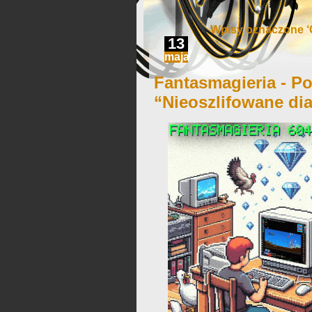
Wpisy oznaczone ‘
13
maja
Fantasmagieria - Po
“Nieoszlifowane di