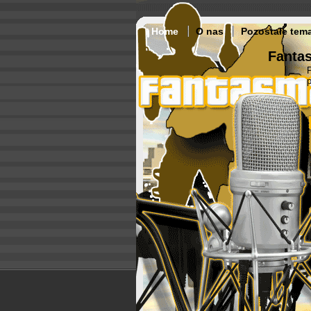
Home
O nas
Pozostałe tem
Fantas
p