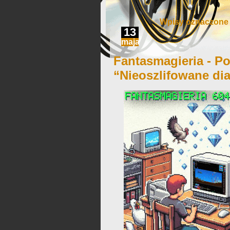
Wpisy oznaczone ‘
13
maja
Fantasmagieria - Po
“Nieoszlifowane di