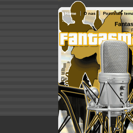
Home
O nas
Pozostałe tem
Fantas
p