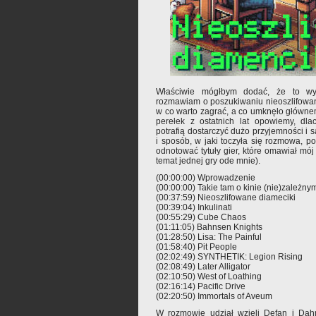
Właściwie mógłbym dodać, że to wyd
rozmawiam o poszukiwaniu nieoszlifowan
w co warto zagrać, a co umknęło głównem
perełek z ostatnich lat opowiemy, dla
potrafią dostarczyć dużo przyjemności i s
i sposób, w jaki toczyła się rozmowa, po
odnotować tytuły gier, które omawiał mój
temat jednej gry ode mnie).
(00:00:00) Wprowadzenie
(00:00:00) Takie tam o kinie (nie)zależny
(00:37:59) Nieoszlifowane diameciki
(00:39:04) Inkulinati
(00:55:29) Cube Chaos
(01:11:05) Bahnsen Knights
(01:28:50) Lisa: The Painful
(01:58:40) Pit People
(02:02:49) SYNTHETIK: Legion Rising
(02:08:49) Later Alligator
(02:10:50) West of Loathing
(02:16:14) Pacific Drive
(02:20:50) Immortals of Aveum
W rozmowie udział wzięli Defan i Dah