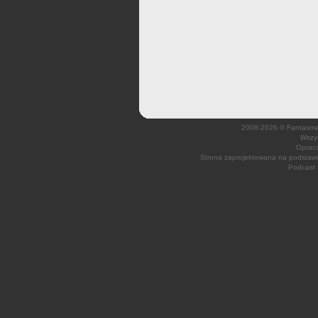
2008-2026 © Fantasmagi
Wszys
Opraco
Strona zaprojektowana na podsta
Podcast