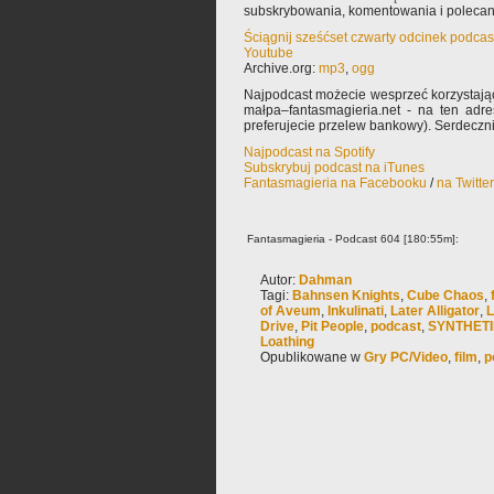
subskrybowania, komentowania i poleca
Ściągnij sześćset czwarty odcinek podcas
Youtube
Archive.org:
mp3
,
ogg
Najpodcast możecie wesprzeć korzystają
małpa–fantasmagieria.net - na ten adre
preferujecie przelew bankowy). Serdeczn
Najpodcast na Spotify
Subskrybuj podcast na iTunes
Fantasmagieria na Facebooku
/
na Twitte
Fantasmagieria - Podcast 604 [180:55m]:
Autor:
Dahman
Tagi:
Bahnsen Knights
,
Cube Chaos
,
of Aveum
,
Inkulinati
,
Later Alligator
,
L
Drive
,
Pit People
,
podcast
,
SYNTHETIK
Loathing
Opublikowane w
Gry PC/Video
,
film
,
p