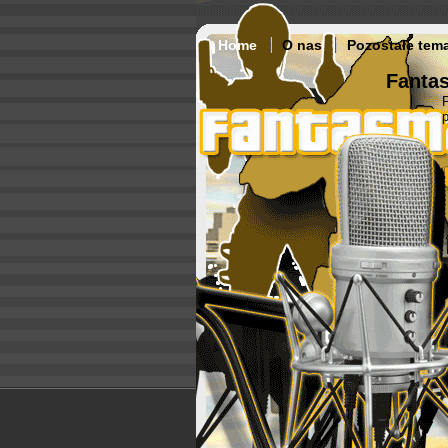
Home
O nas
Pozostałe tem
Fantas
p