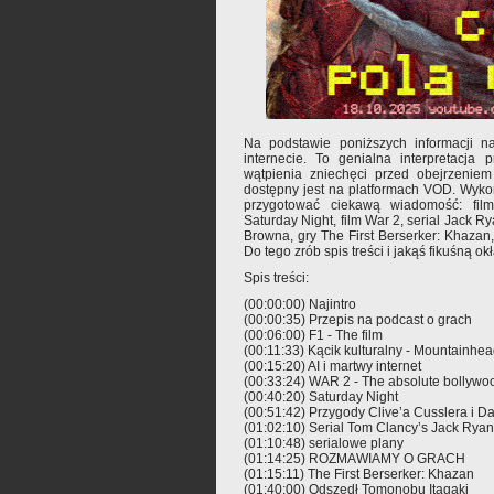
Na podstawie poniższych informacji n
internecie. To genialna interpretacja
wątpienia zniechęci przed obejrzeniem
dostępny jest na platformach VOD. Wykor
przygotować ciekawą wiadomość: film
Saturday Night, film War 2, serial Jack R
Browna, gry The First Berserker: Khazan, 
Do tego zrób spis treści i jakąś fikuśną 
Spis treści:
(00:00:00) Najintro
(00:00:35) Przepis na podcast o grach
(00:06:00) F1 - The film
(00:11:33) Kącik kulturalny - Mountainhe
(00:15:20) AI i martwy internet
(00:33:24) WAR 2 - The absolute bollyw
(00:40:20) Saturday Night
(00:51:42) Przygody Clive’a Cusslera i 
(01:02:10) Serial Tom Clancy’s Jack Ryan
(01:10:48) serialowe plany
(01:14:25) ROZMAWIAMY O GRACH
(01:15:11) The First Berserker: Khazan
(01:40:00) Odszedł Tomonobu Itagaki