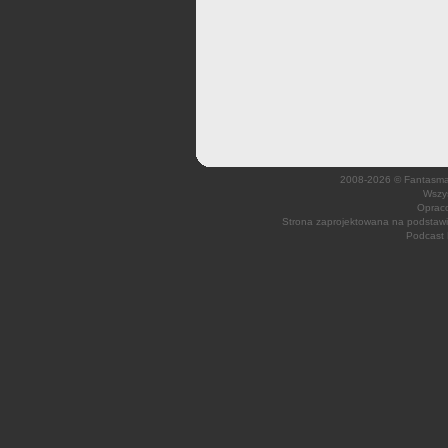
2008-2026 © Fantasmagi
Wszys
Opraco
Strona zaprojektowana na podsta
Podcast