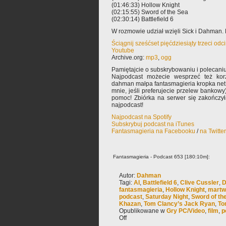
(01:46:33) Hollow Knight
(02:15:55) Sword of the Sea
(02:30:14) Battlefield 6
W rozmowie udział wzięli Sick i Dahman. 
Ściągnij sześćset pięćdziesiąty trzeci od
Youtube
Archive.org:
mp3
,
ogg
Pamiętajcie o subskrybowaniu i polecaniu
Najpodcast możecie wesprzeć też korz
dahman małpa fantasmagieria kropka net 
mnie, jeśli preferujecie przelew bankowy
pomoc! Zbiórka na serwer się zakończy
najpodcast!
Najpodcast na Spotify
Subskrybuj podcast na iTunes
Fantasmagieria na Facebooku
/
na Twitte
Fantasmagieria - Podcast 653 [180:10m]:
Autor:
Dahman
Tagi:
AI
,
Battlefield 6
,
Clive Cussler
,
D
fantasmagieria
,
Hollow Knight
,
martwy
podcast
,
Saturday Night
,
Sword of th
Khazan
,
Tom Clancy’s Jack Ryan
,
To
Opublikowane w
Gry PC/Video
,
film
,
p
Off