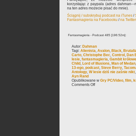
korzystając z paypala (adres dahman-–m
na ten adres możecie pisać do mnie).
Ściągnij / subskrybuj podcast na iTunes
/
Fantasmagieria na Facebooku
/
na Twitte
Fantasmagieria - Podcast 485 [196:52m]:
Autor:
Dahman
Tagi:
Alienista
,
Avalon
,
Black
,
Brutal
Carto
,
Christophe Bec
,
Control
,
Dan 
lesie
,
fantasmagieria
,
Gambit królowe
Child
,
Lord of Illusions
,
Man of Medan
13-ego
,
podcast
,
Steve Berry
,
Tacom
Antology
,
W lesie dziś nie zaśnie nikt
Ayn Rand
Opublikowane w
Gry PC/Video
,
film
,
k
Comments Off