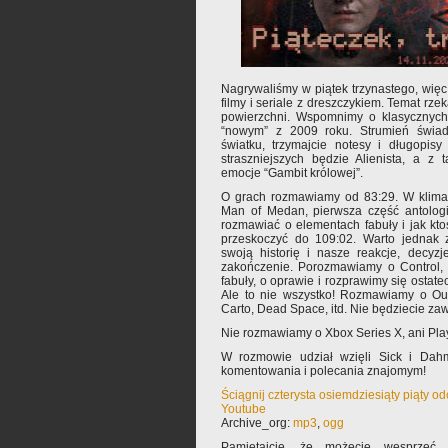
Nagrywaliśmy w piątek trzynastego, wię
filmy i seriale z dreszczykiem. Temat rze
powierzchni. Wspomnimy o klasycznych
“nowym” z 2009 roku. Strumień świad
światku, trzymajcie notesy i długopisy
straszniejszych będzie Alienista, a z
emocje “Gambit królowej”.
O grach rozmawiamy od 83:29. W klimaci
Man of Medan, pierwsza część antologi
rozmawiać o elementach fabuły i jak kt
przeskoczyć do 109:02. Warto jednak 
swoją historię i nasze reakcje, decyz
zakończenie. Porozmawiamy o Control, 
fabuły, o oprawie i rozprawimy się ostate
Ale to nie wszystko! Rozmawiamy o Out
Carto, Dead Space, itd. Nie będziecie za
Nie rozmawiamy o Xbox Series X, ani Play
W rozmowie udział wzięli Sick i Dah
komentowania i polecania znajomym!
Ściągnij czterysta osiemdziesiąty piąty o
Youtube
Archive_org:
mp3
,
ogg
Pamiętajcie, że możecie wesprzeć 