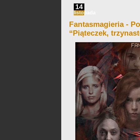
14
listopada
Fantasmagieria - Po
“Piąteczek, trzynas