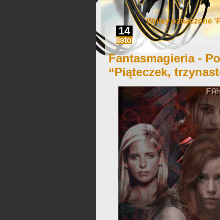
Wpisy oznaczone ‘P
14
listopada
Fantasmagieria - Po
“Piąteczek, trzynas