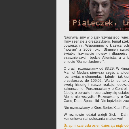
Nagrywaliśmy w piątek trzynastego, wię
filmy i seriale z dreszczykiem. Temat rze
powierzchni. Wspomnimy o klasycznych
“nowym” z 2009 roku. Strumień świad
światku, trzymajcie notesy i długopisy
straszniejszych będzie Alienista, a z
emocje “Gambit królowej”.
O grach rozmawiamy od 83:29. W klimaci
Man of Medan, pierwsza część antologi
rozmawiać o elementach fabuły i jak kt
przeskoczyć do 109:02. Warto jednak 
swoją historię i nasze reakcje, decyz
zakończenie. Porozmawiamy o Control, 
fabuły, o oprawie i rozprawimy się ostate
Ale to nie wszystko! Rozmawiamy o Out
Carto, Dead Space, itd. Nie będziecie za
Nie rozmawiamy o Xbox Series X, ani Play
W rozmowie udział wzięli Sick i Dah
komentowania i polecania znajomym!
Ściągnij czterysta osiemdziesiąty piąty o