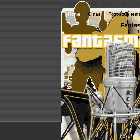
Home
O nas
Pozostałe tem
Fantas
p