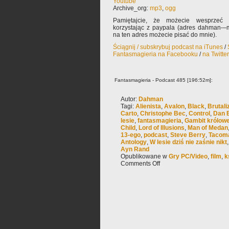
Youtube
Archive_org:
mp3
,
ogg
Pamiętajcie, że możecie wesprzeć 
korzystając z paypala (adres dahman-–m
na ten adres możecie pisać do mnie).
Ściągnij / subskrybuj podcast na iTunes
/
Fantasmagieria na Facebooku
/
na Twitte
Fantasmagieria - Podcast 485 [196:52m]:
Autor:
Dahman
Tagi:
Alienista
,
Avalon
,
Black
,
Brutal
Carto
,
Christophe Bec
,
Control
,
Dan 
lesie
,
fantasmagieria
,
Gambit królowe
Child
,
Lord of Illusions
,
Man of Medan
13-ego
,
podcast
,
Steve Berry
,
Tacom
Antology
,
W lesie dziś nie zaśnie nikt
Ayn Rand
Opublikowane w
Gry PC/Video
,
film
,
k
Comments Off