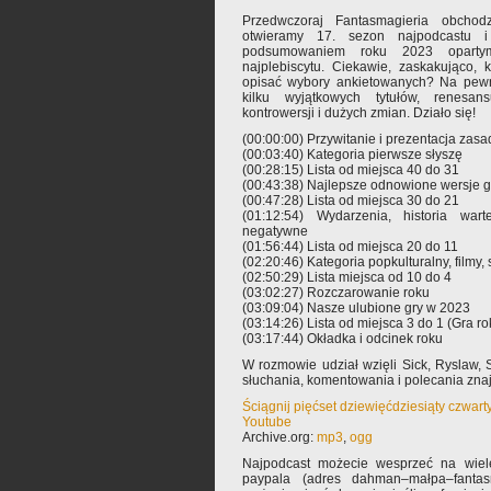
Przedwczoraj Fantasmagieria obchodz
otwieramy 17. sezon najpodcastu 
podsumowaniem roku 2023 oparty
najplebiscytu. Ciekawie, zaskakująco, 
opisać wybory ankietowanych? Na pewn
kilku wyjątkowych tytułów, renesan
kontrowersji i dużych zmian. Działo się!
(00:00:00) Przywitanie i prezentacja zasa
(00:03:40) Kategoria pierwsze słyszę
(00:28:15) Lista od miejsca 40 do 31
(00:43:38) Najlepsze odnowione wersje g
(00:47:28) Lista od miejsca 30 do 21
(01:12:54) Wydarzenia, historia war
negatywne
(01:56:44) Lista od miejsca 20 do 11
(02:20:46) Kategoria popkulturalny, filmy, se
(02:50:29) Lista miejsca od 10 do 4
(03:02:27) Rozczarowanie roku
(03:09:04) Nasze ulubione gry w 2023
(03:14:26) Lista od miejsca 3 do 1 (Gra ro
(03:17:44) Okładka i odcinek roku
W rozmowie udział wzięli Sick, Ryslaw
słuchania, komentowania i polecania zn
Ściągnij pięćset dziewięćdziesiąty czwar
Youtube
Archive.org:
mp3
,
ogg
Najpodcast możecie wesprzeć na wiele
paypala (adres dahman–małpa–fantas