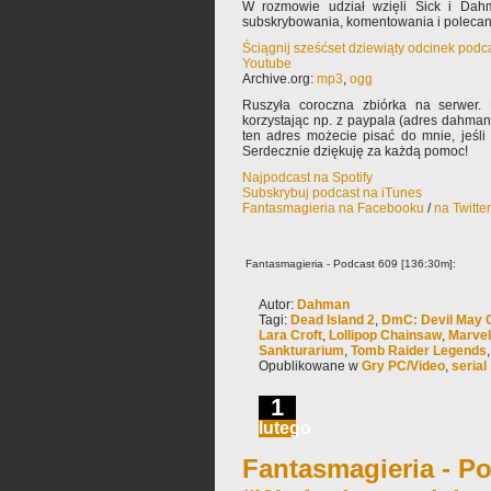
W rozmowie udział wzięli Sick i Dah
subskrybowania, komentowania i poleca
Ściągnij sześćset dziewiąty odcinek podc
Youtube
Archive.org:
mp3
,
ogg
Ruszyła coroczna zbiórka na serwer.
korzystając np. z paypala (adres dahma
ten adres możecie pisać do mnie, jeśli
Serdecznie dziękuję za każdą pomoc!
Najpodcast na Spotify
Subskrybuj podcast na iTunes
Fantasmagieria na Facebooku
/
na Twitte
Fantasmagieria - Podcast 609 [136:30m]:
Autor:
Dahman
Tagi:
Dead Island 2
,
DmC: Devil May 
Lara Croft
,
Lollipop Chainsaw
,
Marvel
Sankturarium
,
Tomb Raider Legends
Opublikowane w
Gry PC/Video
,
serial
1
lutego
Fantasmagieria - Po