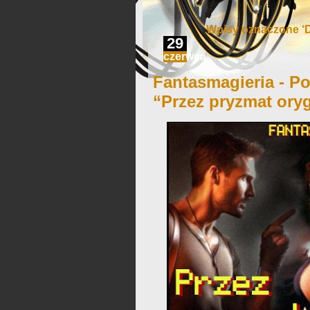
Wpisy oznaczone ‘D
29
czerwca
Fantasmagieria - Po
“Przez pryzmat ory