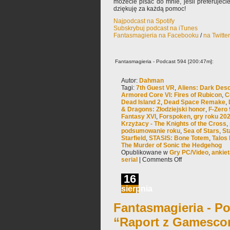
możecie pisać do mnie, jeśli preferujec
dziękuję za każdą pomoc!
Najpodcast na Spotify
Subskrybuj podcast na iTunes
Fantasmagieria na Facebooku
/
na Twitte
Fantasmagieria - Podcast 594 [200:47m]:
Autor:
Dahman
Tagi:
7th Guest VR
,
Aliens: Dark Des
Armored Core VI: Fires of Rubicon
,
C
Dead Island 2
,
Dead Space Remake
,
& Dragons: Złodziejski honor
,
F-Zero 
Fantasy XVI
,
Forspoken
,
gry roku 20
Krzyżacy - The Knights of the Cross
,
podsumowanie roku
,
Sea of Stars
,
St
Starfield
,
STASIS: Bone Totem
,
Talos 
The Murder of Sonic the Hedgehog
Opublikowane w
Gry PC/Video
,
ankiet
serial
|
Comments Off
16
sierpnia
Fantasmagieria - Po
“Raport z Gamesco