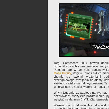
Targi Gamescom 2014 powoli dobieg
pozwoliliśmy sobie skomentować wszyst
Pomaga nam w tym nasz specjalny kor
Masa Kultury
, który w Kolonii był, co niec
chętnie się swoimi wrażeniami podz
szczegółowego rozbijania na atomy wszyst
każdego stoiska na hali wystawowej. Te r
w serwisach, u nas stawiamy na “ludzkie s
W tym tygodniu, ze względu na tryb nagr
pozdrowień”. Wszystkie pozdrowienia, p
wysyłać na dahman (m@łpa)fantasmagieri
W rozmowie udział wzięli Michał Kowal,
do słuchania, komentowania i polecania