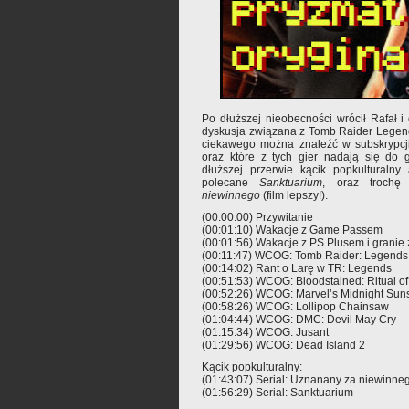
Po dłuższej nieobecności wrócił Rafał 
dyskusja związana z Tomb Raider Legen
ciekawego można znaleźć w subskrypcj
oraz które z tych gier nadają się do 
dłuższej przerwie kącik popkulturaln
polecane
Sanktuarium
, oraz trochę
niewinnego
(film lepszy!).
(00:00:00) Przywitanie
(00:01:10) Wakacje z Game Passem
(00:01:56) Wakacje z PS Plusem i granie 
(00:11:47) WCOG: Tomb Raider: Legends
(00:14:02) Rant o Larę w TR: Legends
(00:51:53) WCOG: Bloodstained: Ritual of
(00:52:26) WCOG: Marvel’s Midnight Sun
(00:58:26) WCOG: Lollipop Chainsaw
(01:04:44) WCOG: DMC: Devil May Cry
(01:15:34) WCOG: Jusant
(01:29:56) WCOG: Dead Island 2
Kącik popkulturalny:
(01:43:07) Serial: Uznanany za niewinne
(01:56:29) Serial: Sanktuarium