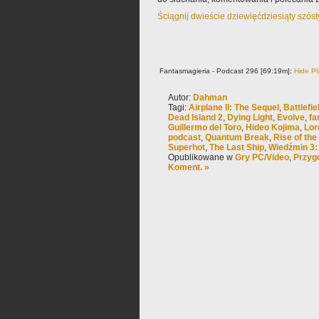
Ściągnij dwieście dziewięćdziesiąty szós
Fantasmagieria - Podcast 296 [69:19m]:
Hide Pl
Autor:
Dahman
Tagi:
Airplane II: The Sequel
,
Battlefie
Dead Island 2
,
Dying Light
,
Evolve
,
fa
Guillermo del Toro
,
Hideo Kojima
,
Lor
podcast
,
Quantum Break
,
Rise of th
Superhot
,
The Last Ship
,
Wiedźmin 3:
Opublikowane w
Gry PC/Video
,
Przyg
Koment. »