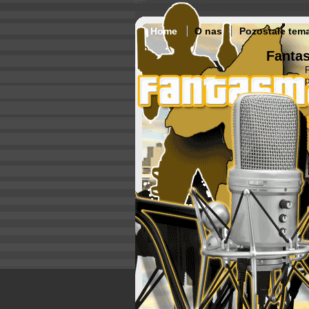
Home
O nas
Pozostałe tem
Fantas
p