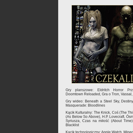
Gry planszowe: Eldritch Horror Pr
Doomtown Reloaded, Gra o Tron, Vassal,
Gry wideo: Beneath a Steel Sky, Destin
Masquerade: Bloodlines
Kącik Kulturalny: The Knick, Coś (The Thi
(As Below So Above), H.P. Lovecraft, Ó
Syriusza, Czas na miłość (About Time)
Blacklist
Kącik technologiczny: Apple Watch, Minecr