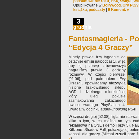
podsumowanie roku
,
PS4
,
Święta
,
Wii
Opublikowane w
Bollywood
,
Gry PC/V
książka
,
podcasty
|
9 Koment. »
3
grudnia
Fantasmagieria - Po
“Edycja 4 Graczy”
Minęły prawie trzy tygodnie od
ostatniej emisji najpodcastu, więc
aby tę przerwę zrównoważyć
nagraliśmy prawie 3 godziny
rozmowy. W części pierwszej
[01:06], pod patronatem Evy
Drzazgi, opowiadamy niezwykłą
historię krakowskiego sklepu
AGD i dzielnego młodzieńca,
który uległ pokusie
zasmakowania zakazanego
owocu zwanego PlayStation 4.
Uwaga: w odcinku
audio-unboxing
PS4!
W części drugiej [52:38], figlarnie nazwa
kilka o tym, w co można na tym cudz
reklamową na ONE i demo Forzy 5). Naj
Killzone: Shadow Fall, pokazującej pot
konsoli dla graczy (Michał zrzucił parę
2
).