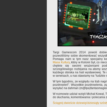
Targi Gamescom 2014 powoli dobieg
pozwoliliśmy sobie skomentować wszyst
Pomaga nam w tym nasz specjalny kor
Masa Kultury
, który w Kolonii był, co niec
chętnie się swoimi wrażeniami podz
szczegółowego rozbijania na atomy wszyst
każdego stoiska na hali wystawowej. Te r
w serwisach, u nas stawiamy na “ludzkie s
W tym tygodniu, ze względu na tryb nagr
pozdrowień”. Wszystkie pozdrowienia, p
wysyłać na dahman (m@łpa)fantasmagieri
W rozmowie udział wzięli Michał Kowal,
do słuchania, komentowania i polecania
Ściągnij dwieście dziewięćdziesiąty szós