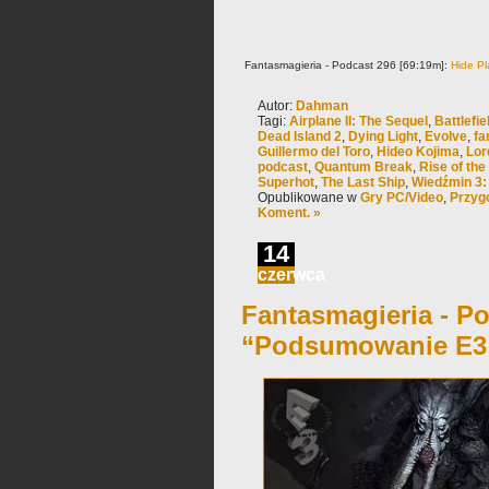
Fantasmagieria - Podcast 296 [69:19m]:
Hide Pl
Autor:
Dahman
Tagi:
Airplane II: The Sequel
,
Battlefie
Dead Island 2
,
Dying Light
,
Evolve
,
fa
Guillermo del Toro
,
Hideo Kojima
,
Lor
podcast
,
Quantum Break
,
Rise of th
Superhot
,
The Last Ship
,
Wiedźmin 3:
Opublikowane w
Gry PC/Video
,
Przyg
Koment. »
14
czerwca
Fantasmagieria - Po
“Podsumowanie E3