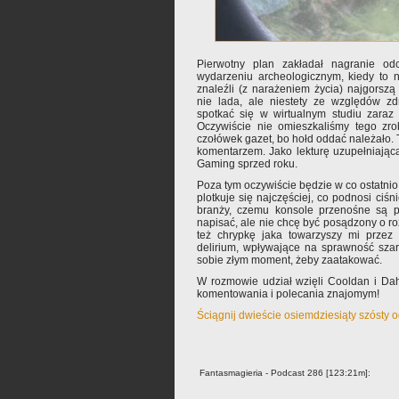
Pierwotny plan zakładał nagranie o
wydarzeniu archeologicznym, kiedy to 
znaleźli (z narażeniem życia) najgorsz
nie lada, ale niestety ze względów z
spotkać się w wirtualnym studiu zara
Oczywiście nie omieszkaliśmy tego zrob
czołówek gazet, bo hołd oddać należało. 
komentarzem. Jako lekturę uzupełniają
Gaming sprzed roku.
Poza tym oczywiście będzie w co ostatnio 
plotkuje się najczęściej, co podnosi ciśni
branży, czemu konsole przenośne są p
napisać, ale nie chcę być posądzony o r
też chrypkę jaka towarzyszy mi przez 
delirium, wpływające na sprawność sza
sobie złym moment, żeby zaatakować.
W rozmowie udział wzięli Cooldan i Da
komentowania i polecania znajomym!
Ściągnij dwieście osiemdziesiąty szósty 
Fantasmagieria - Podcast 286 [123:21m]: