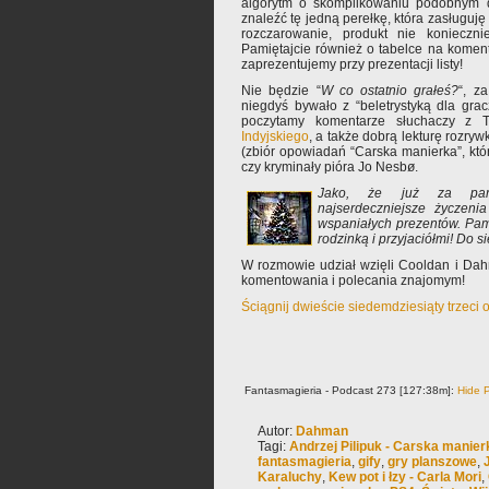
algorytm o skomplikowaniu podobnym do
znaleźć tę jedną perełkę, która zasługuję
rozczarowanie, produkt nie konieczni
Pamiętajcie również o tabelce na komen
zaprezentujemy przy prezentacji listy!
Nie będzie “
W co ostatnio grałeś?
“, z
niegdyś bywało z “beletrystyką dla grac
poczytamy komentarze słuchaczy z T
Indyjskiego
, a także dobrą lekturę rozryw
(zbiór opowiadań “Carska manierka”, któ
czy kryminały pióra Jo Nesbø.
Jako, że już za parę 
najserdeczniejsze życzeni
wspaniałych prezentów. Pami
rodzinką i przyjaciółmi! Do s
W rozmowie udział wzięli Cooldan i Da
komentowania i polecania znajomym!
Ściągnij dwieście siedemdziesiąty trzeci
Fantasmagieria - Podcast 273 [127:38m]:
Hide P
Autor:
Dahman
Tagi:
Andrzej Pilipuk - Carska manier
fantasmagieria
,
gify
,
gry planszowe
,
Karaluchy
,
Kew pot i łzy - Carla Mori
,