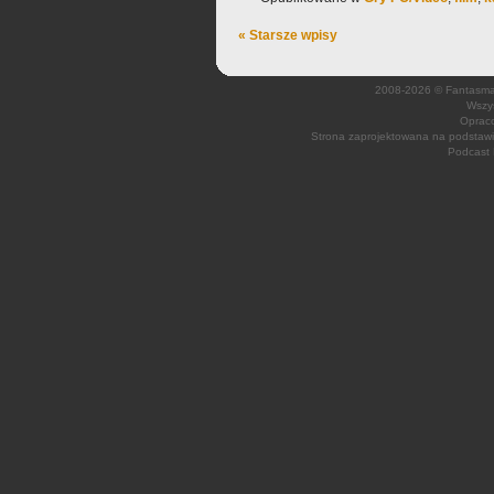
« Starsze wpisy
2008-2026 © Fantasmagi
Wszys
Opraco
Strona zaprojektowana na podsta
Podcast