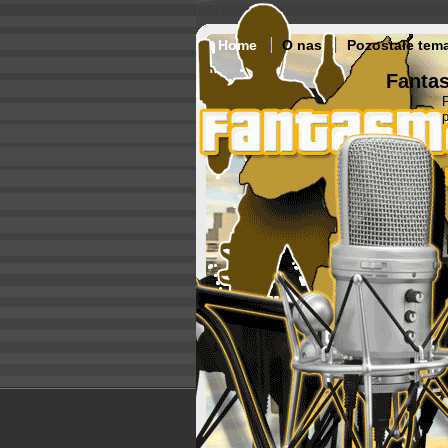
Home
O nas
Pozostałe tem
Fantas
p