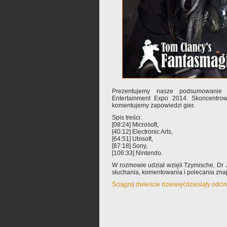
Prezentujemy nasze podsumowanie m
Entertainment Expo 2014. Skoncentrow
komentujemy zapowiedzi gier.
Spis treści:
[08:24] Microsoft,
[40:12] Electronic Arts,
[64:51] Ubisoft,
[87:18] Sony,
[106:33] Nintendo.
W rozmowie udział wzięli Tzymische, D
słuchania, komentowania i polecania zn
Ściągnij dwieście dziewięćdziesiąty odci