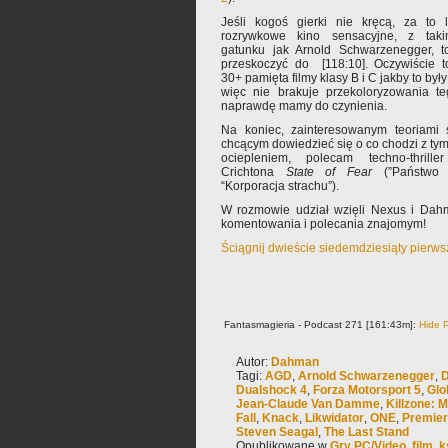
Jeśli kogoś gierki nie kręcą, za to l
rozrywkowe kino sensacyjne, z takim
gatunku jak Arnold Schwarzenegger, t
przeskoczyć do [118:10]. Oczywiście t
30+ pamięta filmy klasy B i C jakby to były
więc nie brakuje przekoloryzowania t
naprawdę mamy do czynienia.
Na koniec, zainteresowanym teoriami 
chcącym dowiedzieć się o co chodzi z ty
ociepleniem, polecam techno-thrille
Crichtona
State of Fear
(”Państwo s
“Korporacja strachu”).
W rozmowie udział wzięli Nexus i Dah
komentowania i polecania znajomym!
Ściągnij dwieście siedemdziesiąty pierw
Fantasmagieria - Podcast 271 [161:43m]:
Hide P
Autor:
Dahman
Tagi:
AGD
,
Arnold Schwarzenegger
,
D
Dualshock 4
,
Forza Motorsport 5
,
Glo
Jean-Claude Van Damme
,
Killzone: 
Fall
,
Knack
,
Likwidator
,
ONE
,
Premie
Steven Seagal
,
The Last Stand
Opublikowane w
Gry PC/Video
,
film
,
k