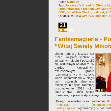
Autor:
Dahman
Tagi:
Assassin's Creed IV
,
Child of Li
fantasmagieria
,
Freedom Cry
,
Muram
ONE
,
Out of This World.
,
podcast
,
PS 
Opublikowane w
Gry PC/Video
,
film
,
p
21
grudnia
Fantasmagieria - Po
“Witaj Święty Mikoł
Udało nam się jeszcze raz
przed Świętami spotkać w
wirtualnym studiu i podzielić
się wirtualnym opłatkiem. W
bardzo kameralnym,
dwuosobowym gronie
rozmawialiśmy o tym co było
warte wspomnienia w ciągu
tych ostatnich dwunastu
miesięcy i nie tylko. Niemniej
posumowanie 2013 roku,
takie z krwi i kości, stricte
branżowe, dopiero w styczniowych odcin
Dlatego, w międzyczasie, zachęcam do 
“Plebiscytu na grę i śmierdziusz
Fantasmagierii”
. Wybieramy gry, bez podz