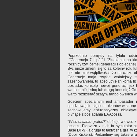
Poprzednie pomysły na tytułu odci
”Generacja 7 i pół” i “Złudzenia po kl
rocznicy tzw. ósmej generacji i obiecanej
Być może zmieni się to za kolejny rok, l
nikt nie miał wątpliwości, że na czcze o
Generacje mają zwykle wolniejszy st
zażenowaniem, to absolutnie znikoma li
posiadać konsolę nowej generacji już t
warto kupić jedną lub drugą konsolę? Gdzi
warto rozdzierać szaty w fanbojowskich 
Gościem specjalnym jest ambasador 
spodziewajcie się serii ukłonów w stron
zachowujemy entuzjastyczny obiektyw
płynące z posiadania EA Access.
“
W co ostatnio grałeś?
” obfituje w owce
access. Pierwsza z nich to symulator 
Base DF-9), a druga to taktyczna gra, w 
(Door Kickers). Podzielimy się także w