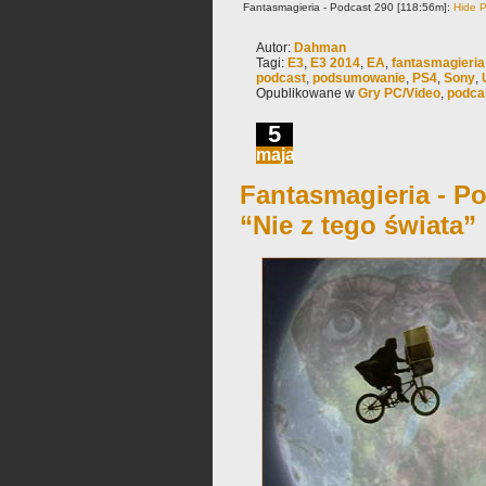
Fantasmagieria - Podcast 290 [118:56m]:
Hide P
Autor:
Dahman
Tagi:
E3
,
E3 2014
,
EA
,
fantasmagieria
podcast
,
podsumowanie
,
PS4
,
Sony
,
Opublikowane w
Gry PC/Video
,
podca
5
maja
Fantasmagieria - Po
“Nie z tego świata”