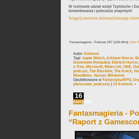
W rozmowie udział wzięli Tzymische i D
komentowania i polecania znajomym!
Ściągnij dwieście dziewięćdziesiąty sió
Fantasmagieria - Podcast 297 [106:46m]:
Hide P
Autor:
Dahman
Tagi:
Apple Watch
,
Arkham Horror
,
B
Doomtown Reloaded
,
Eldritch Horror
o Tron
,
Microsoft
,
Minecraft
,
ONE
,
Out
podcast
,
The Blacklist
,
The Knick
,
Va
Bloodlines
,
Vassal
,
Wiedzmin
Opublikowane w
Fantastyka/RPG
,
Gry
planszowe
,
podcasty
|
15 Koment. »
16
sierpnia
Fantasmagieria - Po
“Raport z Gamesco