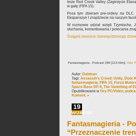
lesie Red Creek Valley (Zaginięcie Etana
w gałę (FIFA 15).
Poza tym zbieram pre-ordery na DLC, 
Ekspanszyn I znajdziecie na naszym fac
W rozmowie udział wzięli Tzymische, 
słuchania, komentowania i polecania zn
Ściągnij dwieście dziewięćdziesiąty dzie
Fantasmagieria - Podcast 299 [113:04m]:
Hide P
Autor:
Dahman
Tagi:
Assassin's Creed: Unity
,
Door K
fantasmagieria
,
FIFA 15
,
Forza Motors
Space Base DF-9
,
The Vanishing of E
Opublikowane w
Gry PC/Video
,
podca
Koment. »
19
września
Fantasmagieria - Po
“Przeznaczenie tre