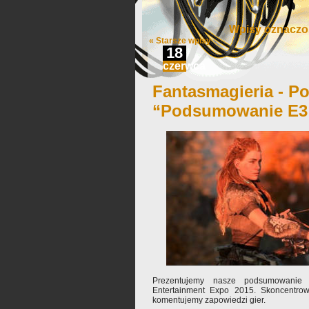
Wpisy oznaczo
« Starsze wpisy
18
czerwca
Fantasmagieria - Po
“Podsumowanie E3
Prezentujemy nasze podsumowanie m
Entertainment Expo 2015. Skoncentrow
komentujemy zapowiedzi gier.