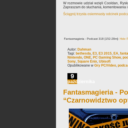
W rozmowie udział wzięli Cooldan, Rysł
Zapraszam do słuchania, komentowania i
Ściągnij trzysta osiemnasty odcinek podc
Fantasmagieria - Podcast 318 [152:28m]:
Hide P
Autor:
Dahman
Tagi:
bethesda
,
E3
,
E3 2015
,
EA
,
fant
Nintendo
,
ONE
,
PC Gaming Show
,
po
Sony
,
Square Enix
,
Ubisoft
Opublikowane w
Gry PC/Video
,
podca
9
października
Fantasmagieria - Po
“Czarnowidztwo o