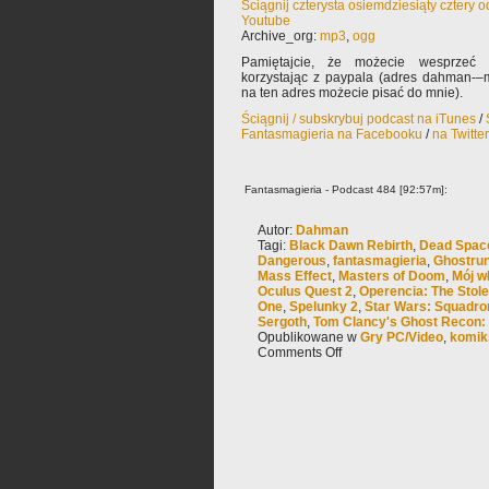
Ściągnij czterysta osiemdziesiąty cztery 
Youtube
Archive_org:
mp3
,
ogg
Pamiętajcie, że możecie wesprzeć 
korzystając z paypala (adres dahman-–m
na ten adres możecie pisać do mnie).
Ściągnij / subskrybuj podcast na iTunes
/
Fantasmagieria na Facebooku
/
na Twitte
Fantasmagieria - Podcast 484 [92:57m]:
Autor:
Dahman
Tagi:
Black Dawn Rebirth
,
Dead Spac
Dangerous
,
fantasmagieria
,
Ghostru
Mass Effect
,
Masters of Doom
,
Mój w
Oculus Quest 2
,
Operencia: The Stol
One
,
Spelunky 2
,
Star Wars: Squadro
Sergoth
,
Tom Clancy's Ghost Recon: 
Opublikowane w
Gry PC/Video
,
komik
Comments Off