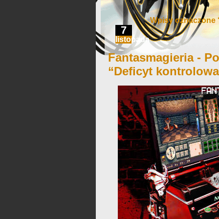
Wpisy oznaczone
7
listopada
Fantasmagieria - Po
“Deficyt kontrolow