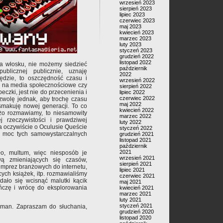
wrzesień 2023
sierpień 2023
lipiec 2023
czerwiec 2023
maj 2023
kwiecień 2023
marzec 2023
luty 2023
styczeń 2023
grudzień 2022
listopad 2022
 na włosku, nie możemy siedzieć
październik
blicznej publicznie, uznaję
2022
ędzie, to oszczędność czasu i
wrzesień 2022
a na media społecznościowe czy
sierpień 2022
czki, jest nie do przecenienia i
lipiec 2022
czerwiec 2022
zwolę jednak, aby trochę czasu
maj 2022
smakuję nowej generacji. To co
kwiecień 2022
żo rozmawiamy, to niesamowity
marzec 2022
j rzeczywistości i prawdziwej
luty 2022
a oczywiście o Oculusie Queście
styczeń 2022
i moc tych samowystarczalnych
grudzień 2021
listopad 2021
październik
2021
ło, multum, więc niesposób je
wrzesień 2021
wą zmieniających się czasów,
sierpień 2021
imprez branżowych do internetu,
lipiec 2021
ych książek, itp. rozmawialiśmy
czerwiec 2021
dało się wcisnąć malutki kącik
maj 2021
ończę i wrócę do eksplorowania
kwiecień 2021
marzec 2021
luty 2021
styczeń 2021
hman. Zapraszam do słuchania,
grudzień 2020
listopad 2020