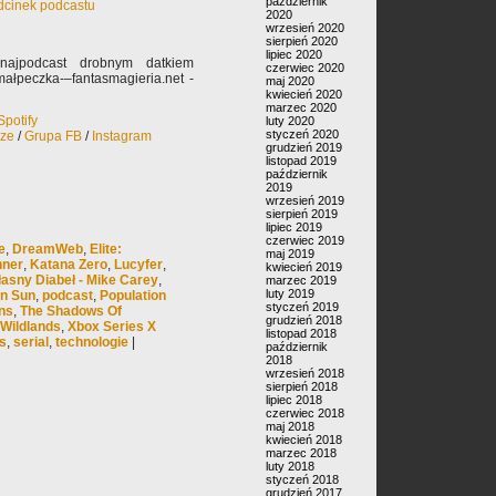
październik
odcinek podcastu
2020
wrzesień 2020
sierpień 2020
lipiec 2020
najpodcast drobnym datkiem
czerwiec 2020
ałpeczka-–fantasmagieria.net -
maj 2020
kwiecień 2020
marzec 2020
Spotify
luty 2020
styczeń 2020
rze
/
Grupa FB
/
Instagram
grudzień 2019
listopad 2019
październik
2019
wrzesień 2019
sierpień 2019
lipiec 2019
czerwiec 2019
e
,
DreamWeb
,
Elite:
maj 2019
nner
,
Katana Zero
,
Lucyfer
,
kwiecień 2019
łasny Diabeł - Mike Carey
,
marzec 2019
luty 2019
en Sun
,
podcast
,
Population
styczeń 2019
ns
,
The Shadows Of
grudzień 2018
Wildlands
,
Xbox Series X
listopad 2018
s
,
serial
,
technologie
|
październik
2018
wrzesień 2018
sierpień 2018
lipiec 2018
czerwiec 2018
maj 2018
kwiecień 2018
marzec 2018
luty 2018
styczeń 2018
grudzień 2017