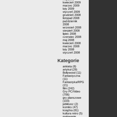
kwiecień 2009
marzec 2009
luty 2009
styczeń 2009
grudzień 2008
listopad 2008
październik
2008
wrzesień 2008
sierpień 2008
lipiec 2008
czerwiec 2008
maj 2008
kwiecień 2008
marzec 2008
luty 2008
styczeń 2008
Kategorie
ankieta
(8)
artykuł
(29)
Bollywood
(11)
Fantastyczna
(11)
Fantastyka/RPG
(21)
film
(242)
Gry PC/Video
(706)
gry planszowe
(103)
jubileusz
(2)
komiks
(47)
książka
(81)
kultura retro
(5)
malowanie