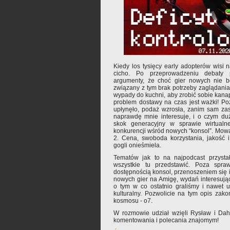
Kiedy los tysięcy early adopterów wisi
cicho. Po przeprowadzeniu debaty pu
argumenty, że choć gier nowych nie b
związany z tym brak potrzeby zaglądani
wypady do kuchni, aby zrobić sobie kanape
problem dostawy na czas jest ważki! Po
upłynęło, podaż wzrosła, zanim sam za
naprawdę mnie interesuje, i o czym du
skok generacyjny w sprawie wirtualne
konkurencji wśród nowych “konsol”. Mow
2. Cena, swoboda korzystania, jakość 
gogli onieśmiela.
Tematów jak to na najpodcast przysta
wszystkie tu przedstawić. Poza spra
dostępnością konsol, przenoszeniem się 
nowych gier na Amigę, wydań interesując
o tym w co ostatnio graliśmy i nawet u
kulturalny. Pozwolicie na tym opis zak
kosmosu - o7.
W rozmowie udział wzięli Rysław i Da
komentowania i polecania znajomym!