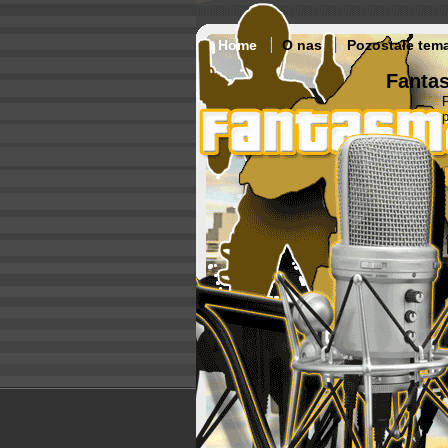
Home
O nas
Pozostałe tem
Fantas
p