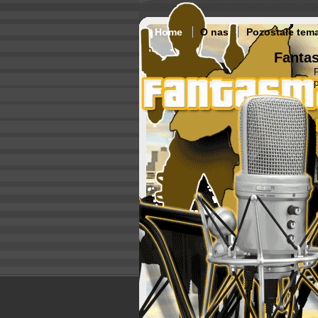
Home
O nas
Pozostałe tem
Fantas
p