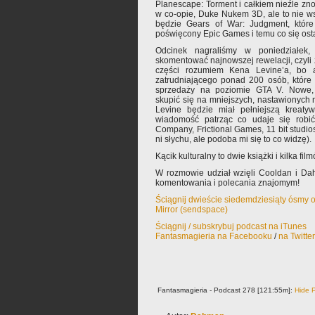
Planescape: Torment i całkiem nieźle zn
w co-opie, Duke Nukem 3D, ale to nie wsz
będzie Gears of War: Judgment, które 
poświęcony Epic Games i temu co się osta
Odcinek nagraliśmy w poniedziałek, 
skomentować najnowszej rewelacji, czyli 
części rozumiem Kena Levine’a, bo a
zatrudniającego ponad 200 osób, które 
sprzedaży na poziomie GTA V. Nowe, 
skupić się na mniejszych, nastawionych 
Levine będzie miał pełniejszą kreatyw
wiadomość patrząc co udaje się robić
Company, Frictional Games, 11 bit studio
ni słychu, ale podoba mi się to co widzę).
Kącik kulturalny to dwie książki i kilka fi
W rozmowie udział wzięli Cooldan i Da
komentowania i polecania znajomym!
Ściągnij dwieście siedemdziesiąty ósmy 
Mirror (sendspace)
Ściągnij / subskrybuj podcast na iTunes
Fantasmagieria na Facebooku
/
na Twitte
Fantasmagieria - Podcast 278 [121:55m]:
Hide P