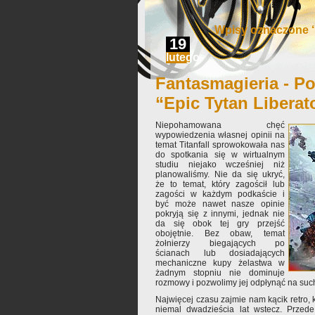
Wpisy oznaczone ‘
19
lutego
Fantasmagieria - Po
“Epic Tytan Liberat
Niepohamowana chęć
wypowiedzenia własnej opinii na
temat Titanfall sprowokowała nas
do spotkania się w wirtualnym
studiu niejako wcześniej niż
planowaliśmy. Nie da się ukryć,
że to temat, który zagościł lub
zagości w każdym podkaście i
być może nawet nasze opinie
pokryją się z innymi, jednak nie
da się obok tej gry przejść
obojętnie. Bez obaw, temat
żołnierzy biegających po
ścianach lub dosiadających
mechaniczne kupy żelastwa w
żadnym stopniu nie dominuje
rozmowy i pozwolimy jej odpłynąć na suc
Najwięcej czasu zajmie nam kącik retro, k
niemal dwadzieścia lat wstecz. Przede