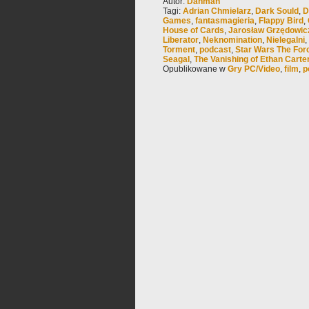
Autor:
Dahman
Tagi:
Adrian Chmielarz
,
Dark Sould
,
D
Games
,
fantasmagieria
,
Flappy Bird
,
House of Cards
,
Jarosław Grzędowic
Liberator
,
Neknomination
,
Nielegalni
,
Torment
,
podcast
,
Star Wars The For
Seagal
,
The Vanishing of Ethan Carte
Opublikowane w
Gry PC/Video
,
film
,
p