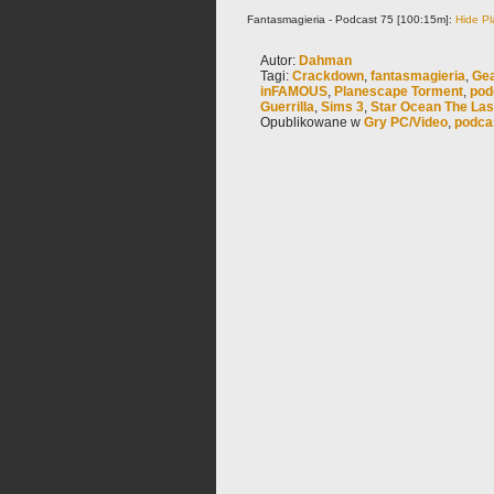
Fantasmagieria - Podcast 75 [100:15m]:
Hide Pl
Autor:
Dahman
Tagi:
Crackdown
,
fantasmagieria
,
Gea
inFAMOUS
,
Planescape Torment
,
pod
Guerrilla
,
Sims 3
,
Star Ocean The Las
Opublikowane w
Gry PC/Video
,
podca