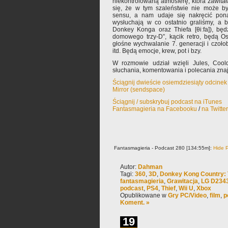
niekontrolowaną atmosferę, która zawitał
się, że w tym szaleństwie nie może 
sensu, a nam udaje się nakręcić pona
wysłuchają w co ostatnio graliśmy, a 
Donkey Konga oraz Thiefa [θiːfa]), będ
domowego trzy-D”, kącik retro, będą O
głośne wychwalanie 7. generacji i czołob
itd. Będą emocje, krew, pot i bzy.
W rozmowie udział wzięli Jules, Coo
słuchania, komentowania i polecania zn
Ściągnij dwieście osiemdziesiąty odcinek
Mirror (sendspace)
Ściągnij / subskrybuj podcast na iTunes
Fantasmagieria na Facebooku
/
na Twitte
Fantasmagieria - Podcast 280 [134:55m]:
Hide P
Autor:
Dahman
Tagi:
360
,
3D
,
Donkey Kong Country: 
fantasmagieria
,
Grawitacja
,
LG D234
podcast
,
PS4
,
Thief
,
Wii U
,
Xbox
Opublikowane w
Gry PC/Video
,
film
,
p
Koment. »
19