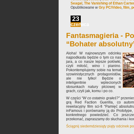
Seagal
,
The Vanishing of Ethan Carte
Opublikowane w
Gry PC/Video
,
film
,
p
23
czerwca
Fantasmagieria - Po
“Bohater absolutny
Aloha! W najnowszym odcinku
najpodkastu będzie o tym co nas
jara, a co nasze lepsze połówki,
czyli miłość, wino i pianino.
Pokontemplujemy sobie na temat
szowinistycznych protagonistów,
ale nie tylko! Będzie o
inteligentnie wplecionych
stosunkach natury płciowej w
grach, czyli jak, komu i po co.
W części
“W co ostatnio grałeś?”
przenies
grą Red Faction Guerilla, co autom
rewelacyjny film sci-fi “Pamięć absolu
inFamous i porównamy ją do Prototype, 
konkretnego powiedzieć. Co jeszc
przekonać, zapraszamy do słuchania i k
Ściągnij siedemdziesiąty piąty odcinek p