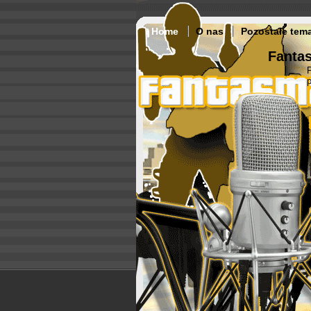
Home
O nas
Pozostałe tem
Fantas
p