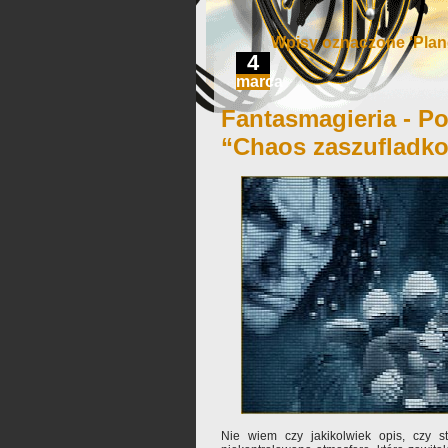
Wpisy oznaczone ‘Plan
4
marca
Fantasmagieria - Po
“Chaos zaszufladk
Nie wiem czy jakikolwiek opis, czy s