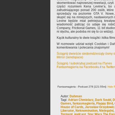
skomentować najnowszej rewelacji, czyli 
części rozumiem Kena Levine’a, bo a
zatrudniającego ponad 200 osób, które 
sprzedaży na poziomie GTA V. Nowe, 
skupić się na mniejszych, nastawionych 
Levine będzie miał pełniejszą kreatyw
wiadomość patrząc co udaje się robić
Company, Frictional Games, 11 bit studio
ni słychu, ale podoba mi się to co widzę).
Kącik kulturalny to dwie książki i kilka fi
W rozmowie udział wzięli Cooldan i Da
komentowania i polecania znajomym!
Ściągnij dwieście siedemdziesiąty ósmy 
Mirror (sendspace)
Ściągnij / subskrybuj podcast na iTunes
Fantasmagieria na Facebooku
/
na Twitte
Fantasmagieria - Podcast 278 [121:55m]:
Hide P
Autor:
Dahman
Tagi:
Adrian Chmielarz
,
Dark Sould
,
D
Games
,
fantasmagieria
,
Flappy Bird
,
House of Cards
,
Jarosław Grzędowic
Liberator
,
Neknomination
,
Nielegalni
,
Torment
,
podcast
,
Star Wars The For