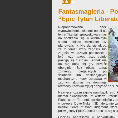
lutego
Fantasmagieria - Po
“Epic Tytan Liberat
Niepohamowana chęć
wypowiedzenia własnej opinii na
temat Titanfall sprowokowała nas
do spotkania się w wirtualnym
studiu niejako wcześniej niż
planowaliśmy. Nie da się ukryć,
że to temat, który zagościł lub
zagości w każdym podkaście i
być może nawet nasze opinie
pokryją się z innymi, jednak nie
da się obok tej gry przejść
obojętnie. Bez obaw, temat
żołnierzy biegających po
ścianach lub dosiadających
mechaniczne kupy żelastwa w
żadnym stopniu nie dominuje
rozmowy i pozwolimy jej odpłynąć na suc
Najwięcej czasu zajmie nam kącik retro, k
niemal dwadzieścia lat wstecz. Przede
Planescape: Torment i całkiem nieźle zn
w co-opie, Duke Nukem 3D, ale to nie wsz
będzie Gears of War: Judgment, które 
poświęcony Epic Games i temu co się osta
Odcinek nagraliśmy w poniedziałek, 