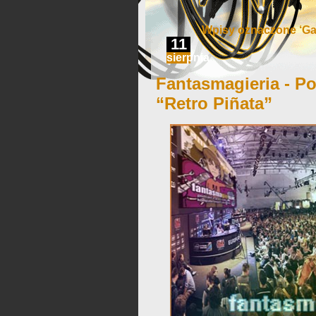
Wpisy oznaczone ‘G
11
sierpnia
Fantasmagieria - Po
“Retro Piñata”