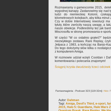
Rozmawiamy o gamescomie 2015, delektu
wygodnej kanapy. Zastanowimy się nad t
ludzi do niemieckiej Kolonii, czeka
kilometrowych kolejkach, aby kilka minut 
Czy w dobie Internetowej rewolucji m
tytuły, które zwróciły naszą uwagę, a ta
nasze obiekcje. Podkreślimy też jak bard
Miscrosoftu w stronę promowania e-sportu
W części “W co ostatnio grałeś?” będzi
niezwykłego zestawu Rare Replay, czyli
Jetpaca z 1983, a kończąc na Banjo-Kaz
Do tego dołożymy słów kilka o nostalgic
z komputerem Amiga.
W rozmowie udział wzięli Cooldan i Da
komentowania i polecania znajomym!
Ściągnij trzysta dwudziesty trzeci odcine
Fantasmagieria - Podcast 323 [119:32m]:
Hide P
Autor:
Dahman
Tagi:
Amiga
,
Devil's Third
,
e-sport
,
fa
2015
,
Halo 5: Guardians
,
Halo Wars 2
Quantum Break
,
Rare Replay
,
We Ha