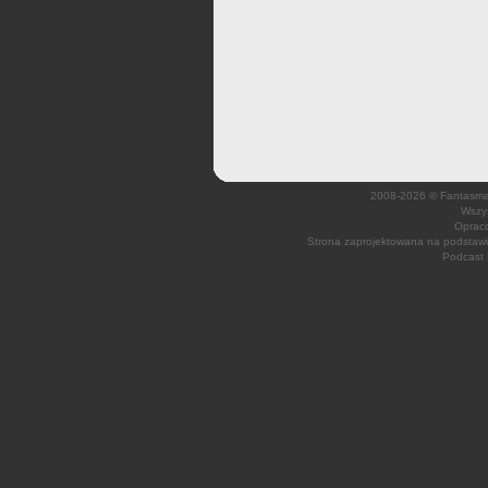
2008-2026 © Fantasmagi
Wszys
Opraco
Strona zaprojektowana na podsta
Podcast