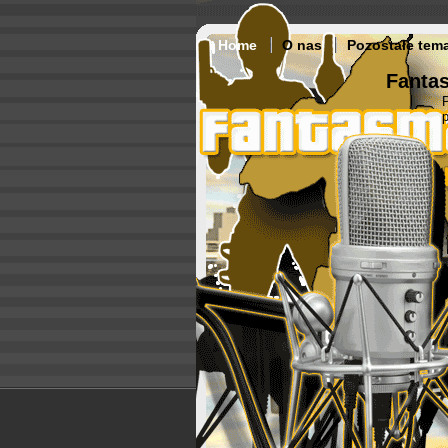
Home
O nas
Pozostałe tem
Fantas
p