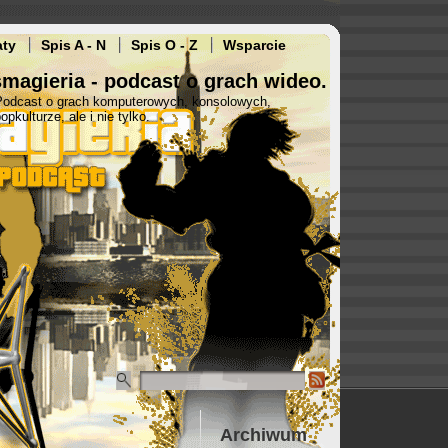
aty
Spis A - N
Spis O - Z
Wsparcie
magieria - podcast o grach wideo.
Podcast o grach komputerowych, konsolowych,
opkulturze, ale i nie tylko.
Archiwum