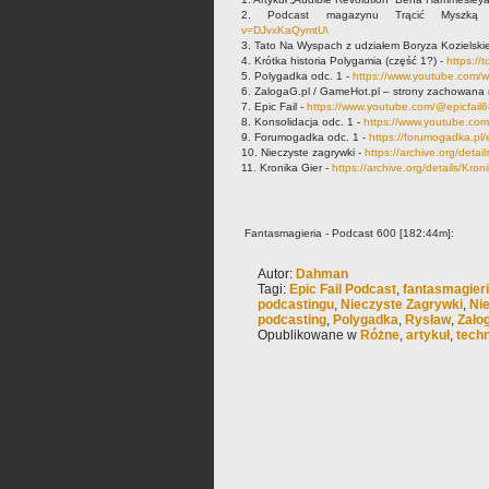
2. Podcast magazynu Trącić Mysz
v=DJvxKaQymtU\
3. Tato Na Wyspach z udziałem Boryza Kozielski
4. Krótka historia Polygamia (część 1?) -
https://t
5. Polygadka odc. 1 -
https://www.youtube.com/
6. ZalogaG.pl / GameHot.pl – strony zachowana 
7. Epic Fail -
https://www.youtube.com/@epicfail
8. Konsolidacja odc. 1 -
https://www.youtube.c
9. Forumogadka odc. 1 -
https://forumogadka.pl
10. Nieczyste zagrywki -
https://archive.org/deta
11. Kronika Gier -
https://archive.org/details/Kron
Fantasmagieria - Podcast 600 [182:44m]:
Autor:
Dahman
Tagi:
Epic Fail Podcast
,
fantasmagier
podcastingu
,
Nieczyste Zagrywki
,
Nie
podcasting
,
Polygadka
,
Rysław
,
Zało
Opublikowane w
Różne
,
artykuł
,
techn