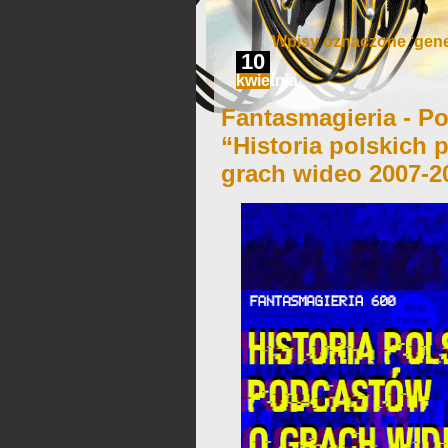
Wpisy oznaczone ‘gene
10
kwietnia
Fantasmagieria - Po
“Historia polskich
grach wideo 2007-2