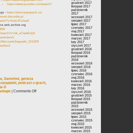
grudzień 2017
ką -
https://www.youtube.com/watch?
listopad 2017
październik
ego -
https://tatonawyspach.co/
2017
oread.discordia.pl
wrzesień 2017
sierpień 2017
watch?v=KatLIPuJsw0
lipiec 2017
na web.archive.org
czerwiec 2017
6868
maj 2017
om/watch?v=Uk_w7wwEsQ4
kwiecień 2017
/episodes/1
marzec 2017
ils/NieczysteZagrywki_201805
luty 2017
styczeń 2017
ikaGier1
grudzień 2016
listopad 2016
październik
2016
wrzesień 2016
sierpień 2016
lipiec 2016
czerwiec 2016
maj 2016
ia
,
Gamehot
,
geneza
kwiecień 2016
zatapialni
,
podcast o grach
,
marzec 2016
ga G
luty 2016
ologie
|
Comments Off
styczeń 2016
grudzień 2015
listopad 2015
październik
2015
wrzesień 2015
sierpień 2015
lipiec 2015
czerwiec 2015
maj 2015
kwiecień 2015
marzec 2015