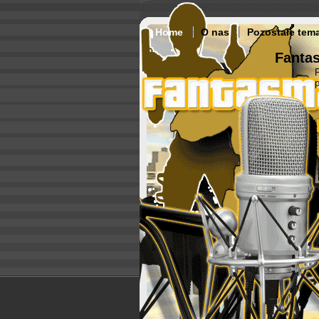
Home
O nas
Pozostałe tem
Fantas
p