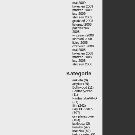
maj 2009
kwiecień 2009
marzec 2009
luty 2009
styczeń 2009
grudzień 2008
listopad 2008
październik
2008
wrzesień 2008
sierpień 2008
lipiec 2008
czerwiec 2008
maj 2008
kwiecień 2008
marzec 2008
luty 2008
styczeń 2008
Kategorie
ankieta
(9)
artykuł
(29)
Bollywood
(11)
Fantastyczna
(11)
Fantastyka/RPG
(21)
film
(242)
Gry PC/Video
(707)
gry planszowe
(103)
jubileusz
(2)
komiks
(47)
książka
(82)
kultura retro
(5)