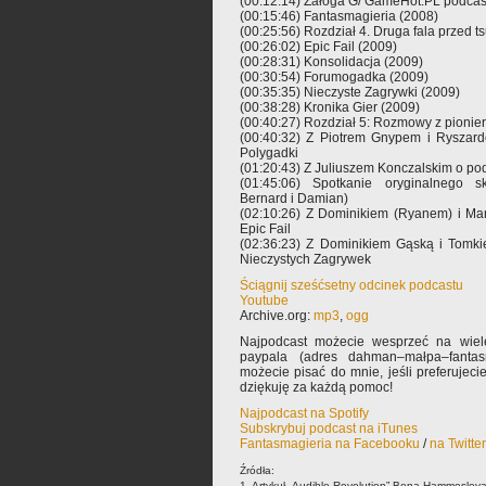
(00:12:14) Załoga G/ GameHot.PL podcas
(00:15:46) Fantasmagieria (2008)
(00:25:56) Rozdział 4. Druga fala przed t
(00:26:02) Epic Fail (2009)
(00:28:31) Konsolidacja (2009)
(00:30:54) Forumogadka (2009)
(00:35:35) Nieczyste Zagrywki (2009)
(00:38:28) Kronika Gier (2009)
(00:40:27) Rozdział 5: Rozmowy z pionie
(00:40:32) Z Piotrem Gnypem i Ryszar
Polygadki
(01:20:43) Z Juliuszem Konczalskim o po
(01:45:06) Spotkanie oryginalnego sk
Bernard i Damian)
(02:10:26) Z Dominikiem (Ryanem) i Ma
Epic Fail
(02:36:23) Z Dominikiem Gąską i Tomk
Nieczystych Zagrywek
Ściągnij sześćsetny odcinek podcastu
Youtube
Archive.org:
mp3
,
ogg
Najpodcast możecie wesprzeć na wiele
paypala (adres dahman–małpa–fantas
możecie pisać do mnie, jeśli preferujec
dziękuję za każdą pomoc!
Najpodcast na Spotify
Subskrybuj podcast na iTunes
Fantasmagieria na Facebooku
/
na Twitte
Źródła:
1. Artykuł „Audible Revolution” Bena Hammesley