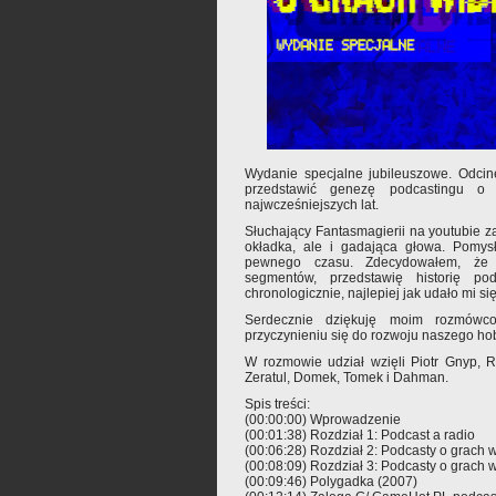
Wydanie specjalne jubileuszowe. Odcin
przedstawić genezę podcastingu 
najwcześniejszych lat.
Słuchający Fantasmagierii na youtubie za
okładka, ale i gadająca głowa. Pomys
pewnego czasu. Zdecydowałem, że 
segmentów, przedstawię historię p
chronologicznie, najlepiej jak udało mi się 
Serdecznie dziękuję moim rozmówc
przyczynieniu się do rozwoju naszego ho
W rozmowie udział wzięli Piotr Gnyp, R
Zeratul, Domek, Tomek i Dahman.
Spis treści:
(00:00:00) Wprowadzenie
(00:01:38) Rozdział 1: Podcast a radio
(00:06:28) Rozdział 2: Podcasty o grach w
(00:08:09) Rozdział 3: Podcasty o grach 
(00:09:46) Polygadka (2007)