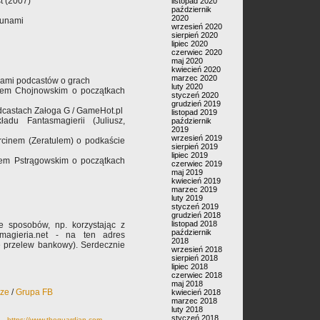
t (2007)
listopad 2020
październik
2020
sunami
wrzesień 2020
sierpień 2020
lipiec 2020
czerwiec 2020
maj 2020
kwiecień 2020
marzec 2020
rami podcastów o grach
luty 2020
dem Chojnowskim o początkach
styczeń 2020
grudzień 2019
dcastach Załoga G / GameHot.pl
listopad 2019
ładu Fantasmagierii (Juliusz,
październik
2019
wrzesień 2019
rcinem (Zeratulem) o podkaście
sierpień 2019
lipiec 2019
iem Pstrągowskim o początkach
czerwiec 2019
maj 2019
kwiecień 2019
marzec 2019
luty 2019
styczeń 2019
grudzień 2018
listopad 2018
 sposobów, np. korzystając z
październik
magieria.net - na ten adres
2018
ie przelew bankowy). Serdecznie
wrzesień 2018
sierpień 2018
lipiec 2018
czerwiec 2018
maj 2018
rze
/
Grupa FB
kwiecień 2018
marzec 2018
luty 2018
styczeń 2018
a -
https://www.theguardian.com