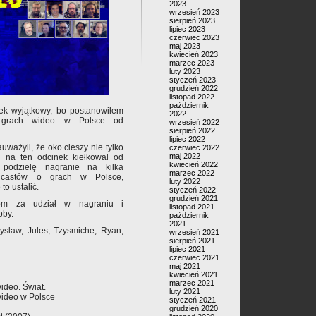
2023
wrzesień 2023
sierpień 2023
lipiec 2023
czerwiec 2023
maj 2023
kwiecień 2023
marzec 2023
luty 2023
styczeń 2023
grudzień 2022
listopad 2022
październik
ek wyjątkowy, bo postanowiłem
2022
o grach wideo w Polsce od
wrzesień 2022
sierpień 2022
lipiec 2022
uważyli, że oko cieszy nie tylko
czerwiec 2022
maj 2022
ł na ten odcinek kiełkował od
kwiecień 2022
podzielę nagranie na kilka
marzec 2022
odcastów o grach w Polsce,
luty 2022
to ustalić.
styczeń 2022
grudzień 2021
om za udział w nagraniu i
listopad 2021
bby.
październik
2021
yslaw, Jules, Tzysmiche, Ryan,
wrzesień 2021
sierpień 2021
lipiec 2021
czerwiec 2021
maj 2021
kwiecień 2021
marzec 2021
ideo. Świat.
luty 2021
wideo w Polsce
styczeń 2021
grudzień 2020