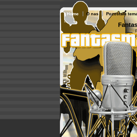
Home
O nas
Pozostałe tem
Fantas
p