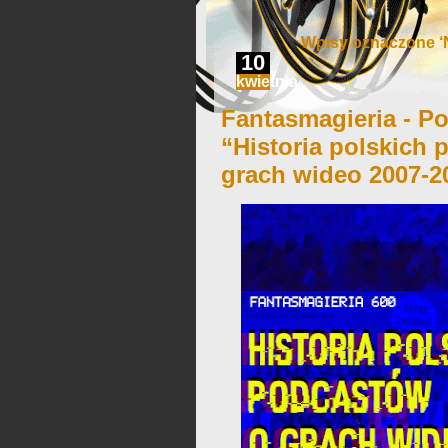
Wpisy oznaczone ‘N
10
kwietnia
Fantasmagieria - Po
“Historia polskich
grach wideo 2007-2