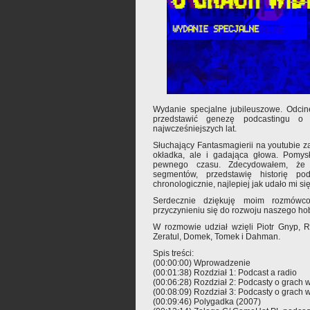
Wydanie specjalne jubileuszowe. Odcin
przedstawić genezę podcastingu 
najwcześniejszych lat.
Słuchający Fantasmagierii na youtubie za
okładka, ale i gadająca głowa. Pomys
pewnego czasu. Zdecydowałem, że 
segmentów, przedstawię historię p
chronologicznie, najlepiej jak udało mi się 
Serdecznie dziękuję moim rozmówc
przyczynieniu się do rozwoju naszego ho
W rozmowie udział wzięli Piotr Gnyp, R
Zeratul, Domek, Tomek i Dahman.
Spis treści:
(00:00:00) Wprowadzenie
(00:01:38) Rozdział 1: Podcast a radio
(00:06:28) Rozdział 2: Podcasty o grach w
(00:08:09) Rozdział 3: Podcasty o grach 
(00:09:46) Polygadka (2007)