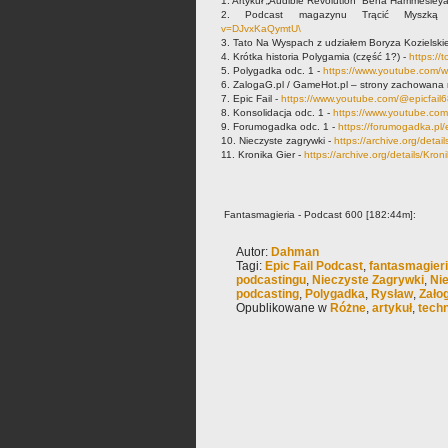
1. Artykuł „Audible Revolution” Bena Hammesley
2. Podcast magazynu Trącić Mysz
v=DJvxKaQymtU\
3. Tato Na Wyspach z udziałem Boryza Kozielski
4. Krótka historia Polygamia (część 1?) -
https://t
5. Polygadka odc. 1 -
https://www.youtube.com/
6. ZalogaG.pl / GameHot.pl – strony zachowana 
7. Epic Fail -
https://www.youtube.com/@epicfail
8. Konsolidacja odc. 1 -
https://www.youtube.c
9. Forumogadka odc. 1 -
https://forumogadka.pl
10. Nieczyste zagrywki -
https://archive.org/deta
11. Kronika Gier -
https://archive.org/details/Kron
Fantasmagieria - Podcast 600 [182:44m]:
Autor:
Dahman
Tagi:
Epic Fail Podcast
,
fantasmagier
podcastingu
,
Nieczyste Zagrywki
,
Nie
podcasting
,
Polygadka
,
Rysław
,
Zało
Opublikowane w
Różne
,
artykuł
,
techn