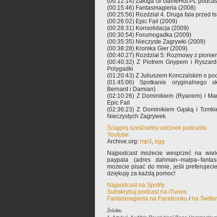
(00:12:14) Załoga G/ GameHot.PL podcas
(00:15:46) Fantasmagieria (2008)
(00:25:56) Rozdział 4. Druga fala przed t
(00:26:02) Epic Fail (2009)
(00:28:31) Konsolidacja (2009)
(00:30:54) Forumogadka (2009)
(00:35:35) Nieczyste Zagrywki (2009)
(00:38:28) Kronika Gier (2009)
(00:40:27) Rozdział 5: Rozmowy z pionie
(00:40:32) Z Piotrem Gnypem i Ryszar
Polygadki
(01:20:43) Z Juliuszem Konczalskim o po
(01:45:06) Spotkanie oryginalnego sk
Bernard i Damian)
(02:10:26) Z Dominikiem (Ryanem) i Ma
Epic Fail
(02:36:23) Z Dominikiem Gąską i Tomk
Nieczystych Zagrywek
Ściągnij sześćsetny odcinek podcastu
Youtube
Archive.org:
mp3
,
ogg
Najpodcast możecie wesprzeć na wiele
paypala (adres dahman–małpa–fantas
możecie pisać do mnie, jeśli preferujec
dziękuję za każdą pomoc!
Najpodcast na Spotify
Subskrybuj podcast na iTunes
Fantasmagieria na Facebooku
/
na Twitte
Źródła: