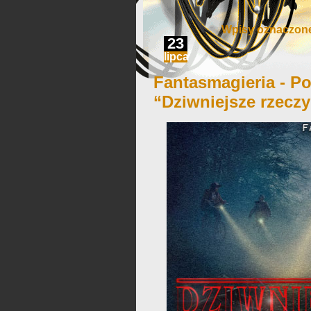
Wpisy oznaczone
23
lipca
Fantasmagieria - Po
“Dziwniejsze rzeczy