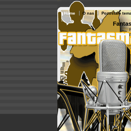
Home
O nas
Pozostałe tem
Fantas
p