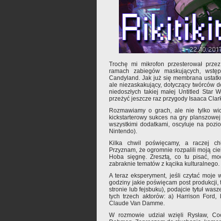
Trochę mi mikrofon przesterował przez
ramach zabiegów maskujących, wstę
Candyland. Jak już się membrana ustatk
ale niezaskakujący, dotyczący twórców do
niedoszłych takiej małej Untitled Star
przeżyć jeszcze raz przygody Isaaca Cla
Rozmawiamy o grach, ale nie tylko wi
kickstarterowy sukces na gry planszowej 
wszystkimi dodatkami, oscyluje na pozi
Nintendo).
Kilka chwil poświęcamy, a raczej ch
Przyznam, że ogromnie rozpalili moją c
Hoba sięgnę. Zresztą, co tu pisać, mo
zabraknie tematów z kącika kulturalnego.
A teraz eksperyment, jeśli czytać moje
godziny jakie poświęcam post produkcji,
stronie lub fejsbuku), podajcie tytuł was
tych trzech aktorów: a) Harrison Ford,
Claude Van Damme.
W rozmowie udział wzięli Rysław, C