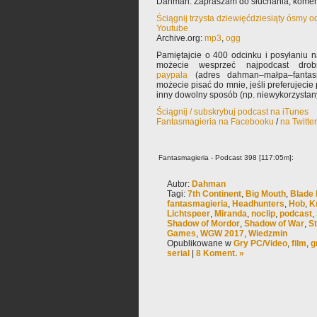
Dahman. Zapraszam do słuchania, komen
Ściągnij trzysta dziewięćdziesiąty ósmy 
Youtube
Archive.org:
mp3
,
ogg
Pamiętajcie o 400 odcinku i posyłaniu 
możecie wesprzeć najpodcast drob
paypala
(adres dahman–małpa–fantasm
możecie pisać do mnie, jeśli preferujeci
inny dowolny sposób (np. niewykorzysta
Ściągnij / subskrybuj podcast na iTunes
Fantasmagieria na Facebooku
/
na Twitte
Fantasmagieria - Podcast 398 [117:05m]:
Autor:
Dahman
Tagi:
7th Continent
,
Big Mouth
,
Blade
fantasmagieria
,
Headhunters
,
Hob
,
K
Lichtspeer
,
Miranda
,
noclip
,
podcast
,
Shadow of Mordor
,
Shadow of War
,
St
Games
,
WGW 2017
,
Wiedzmin
Opublikowane w
Gry PC/Video
,
film
,
g
serial
|
8 Koment. »