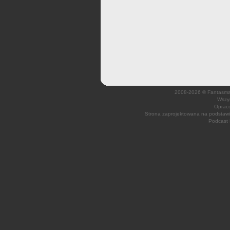
2008-2026 © Fantasmagi
Wszys
Opraco
Strona zaprojektowana na podsta
Podcast