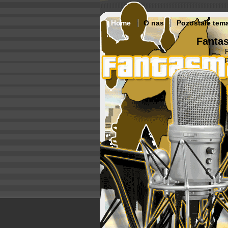
Home
O nas
Pozostałe tem
Fantas
p