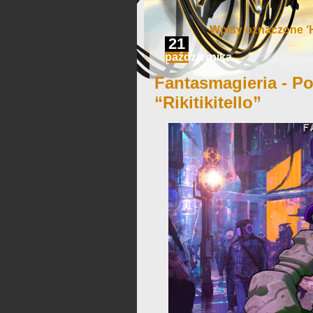
Wpisy oznaczone ‘
21
października
Fantasmagieria - Po
“Rikitikitello”