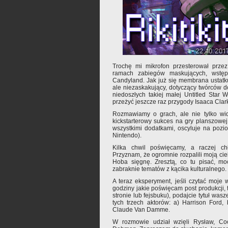
Trochę mi mikrofon przesterował przez
ramach zabiegów maskujących, wstę
Candyland. Jak już się membrana ustatk
ale niezaskakujący, dotyczący twórców do
niedoszłych takiej małej Untitled Star
przeżyć jeszcze raz przygody Isaaca Cla
Rozmawiamy o grach, ale nie tylko wi
kickstarterowy sukces na gry planszowej 
wszystkimi dodatkami, oscyluje na pozi
Nintendo).
Kilka chwil poświęcamy, a raczej ch
Przyznam, że ogromnie rozpalili moją c
Hoba sięgnę. Zresztą, co tu pisać, mo
zabraknie tematów z kącika kulturalnego.
A teraz eksperyment, jeśli czytać moje
godziny jakie poświęcam post produkcji,
stronie lub fejsbuku), podajcie tytuł was
tych trzech aktorów: a) Harrison Ford,
Claude Van Damme.
W rozmowie udział wzięli Rysław, C