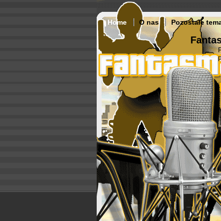
Home
O nas
Pozostałe tem
Fantas
p