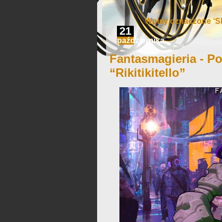
Wpisy oznaczone ‘S
21
października
Fantasmagieria - Po
“Rikitikitello”