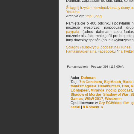
Dahman. Zapraszam do słuchania, komen
Ściągnij trzysta dziewięćdziesiąty ósmy 
Youtube
Archive.org:
mp3
,
ogg
Pamiętajcie o 400 odcinku i posyłaniu 
możecie wesprzeć najpodcast drob
paypala
(adres dahman–małpa–fantasm
możecie pisać do mnie, jeśli preferujeci
inny dowolny sposób (np. niewykorzysta
Ściągnij / subskrybuj podcast na iTunes
Fantasmagieria na Facebooku
/
na Twitte
Fantasmagieria - Podcast 398 [117:05m]:
Autor:
Dahman
Tagi:
7th Continent
,
Big Mouth
,
Blade
fantasmagieria
,
Headhunters
,
Hob
,
K
Lichtspeer
,
Miranda
,
noclip
,
podcast
,
Shadow of Mordor
,
Shadow of War
,
St
Games
,
WGW 2017
,
Wiedzmin
Opublikowane w
Gry PC/Video
,
film
,
g
serial
|
8 Koment. »