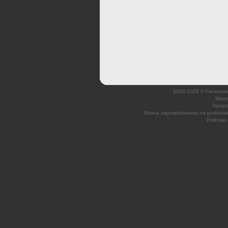
2008-2026 © Fantasmagi
Wszys
Opraco
Strona zaprojektowana na podsta
Podcast