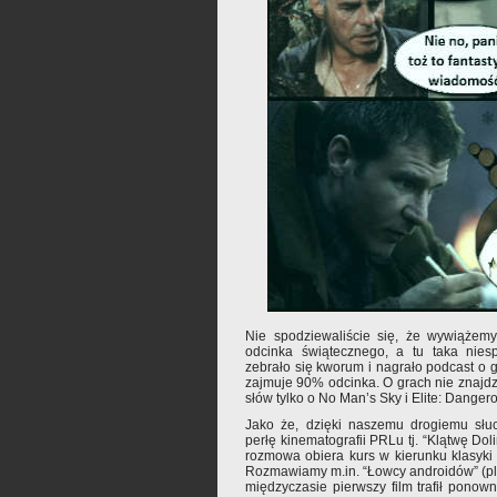
Nie spodziewaliście się, że wywiążemy
odcinka świątecznego, a tu taka nies
zebrało się kworum i nagrało podcast o gra
zajmuje 90% odcinka. O grach nie znajdzi
słów tylko o No Man’s Sky i Elite: Danger
Jako że, dzięki naszemu drogiemu słu
perłę kinematografii PRLu tj. “Klątwę Do
rozmowa obiera kurs w kierunku klasyki S
Rozmawiamy m.in. “Łowcy androidów” (plot
międzyczasie pierwszy film trafił ponown