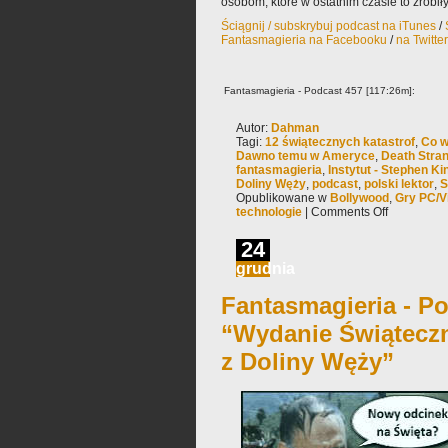
osobom, które w ostatnim czasie to zrobiły
Ściągnij / subskrybuj podcast na iTunes
/
Fantasmagieria na Facebooku
/
na Twitte
Fantasmagieria - Podcast 457 [117:26m]:
Autor:
Dahman
Tagi:
12 świątecznych katastrof
,
Co w
Dawno temu w Ameryce
,
Death Stra
fantasmagieria
,
Instytut - Stephen Ki
Doliny Węży
,
podcast
,
polski lektor
,
S
Opublikowane w
Bollywood
,
Gry PC/V
technologie
|
Comments Off
24
grudnia
Fantasmagieria - Po
“Wydanie Świątecz
z Doliny Węży”