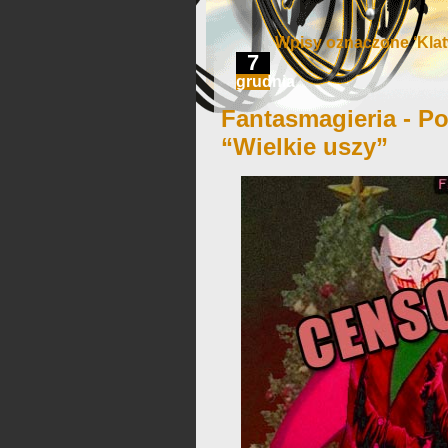
Wpisy oznaczone ‘Klat
7
grudnia
Fantasmagieria - Po
“Wielkie uszy”