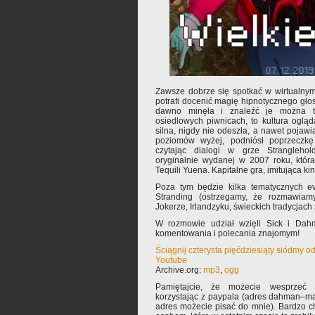
Zawsze dobrze się spotkać w wirtualnym
potrafi docenić magię hipnotycznego gło
dawno minęła i znaleźć je można 
osiedlowych piwnicach, to kultura ogląd
silna, nigdy nie odeszła, a nawet pojawi
poziomów wyżej, podniósł poprzeczkę
czytając dialogi w grze Stranglehold
oryginalnie wydanej w 2007 roku, która
Tequili Yuena. Kapitalne gra, imitująca k
Poza tym będzie kilka tematycznych e
Stranding (ostrzegamy, że rozmawiam
Jokerze, Irlandzyku, świeckich tradycjach 
W rozmowie udział wzięli Sick i Dah
komentowania i polecania znajomym!
Ściągnij czterysta pięćdziesiąty siódmy o
Youtube
Archive.org:
mp3
,
ogg
Pamiętajcie, że możecie wesprzeć 
korzystając z paypala (adres dahman–ma
adres możecie pisać do mnie). Bardzo 