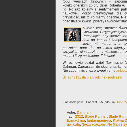
(obu wersjach kinowych - zapomni
kolekcjonerskim zbioru dzieł Roberta A. H
itd. Po raz kolejny z sentymentem patr
naukowej, którzy przewidywali dla cyw
przyszłość, niż to co mamy obecnie. Ni
pozostają w kwestii pisarzy i twórców filmo
A teraz lecę spędzać święt
Griswolda. Przyjmijcie życz
Pamiętajcie, aby spędzić ten
dala od konsol i komputer
kuszą, nie trzeba w te ws
poczekać parę dni na okres między ś
wszystkim słuchaczkom i słuchaczom z
razem i liczę na kolejne. Zdrówka!
W rozmowie udział wzięli Tzymische (pr
Dahman. Zapraszam do słuchania, komen
Nie zapomnijcie też o wypełnieniu
ankiet
Ściągnij trzysta piąty odcinek podcastu
Fantasmagieria - Podcast 305 [63:28m]:
Hide Pl
Autor:
Dahman
Tagi:
2312
,
Blade Runner
,
Blade Runn
Exmachina
,
fantasmagieria
,
Klatwa D
gwiazda
,
Niezwyciężony
,
No Man's S