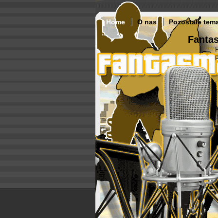
Home
O nas
Pozostałe tem
Fantas
p