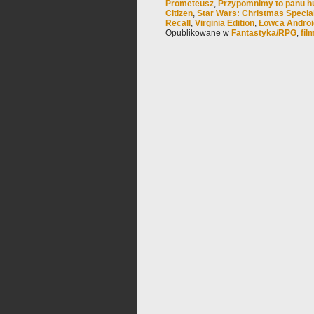
Prometeusz
,
Przypomnimy to panu h
Citizen
,
Star Wars: Christmas Specia
Recall
,
Virginia Edition
,
Łowca Andro
Opublikowane w
Fantastyka/RPG
,
fil