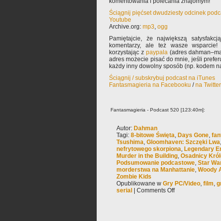
komentowania i polecania znajomym!
Ściągnij pięćset dwudziesty odcinek podc
Youtube
Archive.org:
mp3
,
ogg
Pamiętajcie, że największą satysfakcją
komentarzy, ale też wasze wsparcie!
korzystając z
paypala
(adres dahman–mał
adres możecie pisać do mnie, jeśli prefe
każdy inny dowolny sposób (np. kodem na
Ściągnij / subskrybuj podcast na iTunes
Fantasmagieria na Facebooku
/
na Twitte
Fantasmagieria - Podcast 520 [123:40m]:
Autor:
Dahman
Tagi:
8-bitowe Święta
,
Days Gone
,
fan
Tsushima
,
Gloomhaven: Szczęki Lwa
nefrytowego skorpiona
,
Legendary En
Murder in the Building
,
Osadnicy Król
Podsumowanie podcastowe
,
Star Wa
morderstwa na Manhattanie
,
Woody A
Zombie Kids
Opublikowane w
Gry PC/Video
,
film
,
g
serial
|
Comments Off