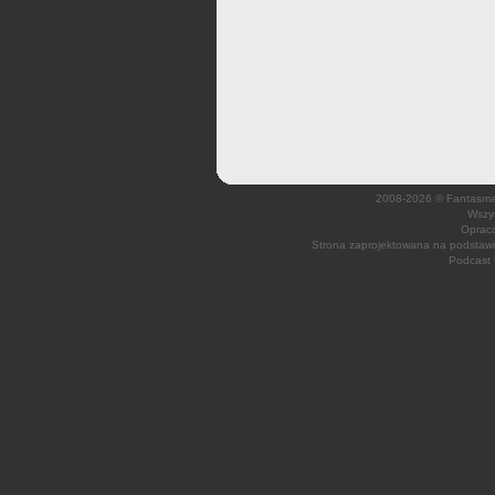
2008-2026 © Fantasmagi
Wszys
Opraco
Strona zaprojektowana na podsta
Podcast