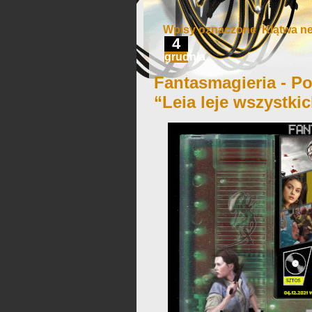
Wpisy oznaczone ‘Klątwa ne
4
grudnia
Fantasmagieria - Po
“Leia leje wszystki