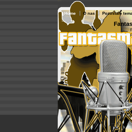
Home
O nas
Pozostałe tem
Fantas
p