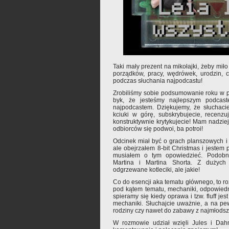
Taki mały prezent na mikołajki, żeby mi
porządków, pracy, wędrówek, urodzin, c
podczas słuchania najpodcastu!
Zrobiliśmy sobie podsumowanie roku w p
byk, że jesteśmy najlepszym podcast
najpodcastem. Dziękujemy, że słuchacie
kciuki w górę, subskrybujecie, recenzu
konstruktywnie krytykujecie! Mam nadziej
odbiorców się podwoi, ba potroi!
Odcinek miał być o grach planszowych i jes
ale obejrzałem 8-bit Christmas i jeste
musiałem o tym opowiedzieć. Podobn
Martina i Martina Shorta. Z dużych
odgrzewane kotleciki, ale jakie!
Co do esencji aka tematu głównego, to 
pod kątem tematu, mechaniki, odpowiedn
spieramy się kiedy oprawa i tzw. fluff jes
mechaniki. Słuchajcie uważnie, a na pewn
rodziny czy nawet do zabawy z najmłodsz
W rozmowie udział wzięli Jules i Dah