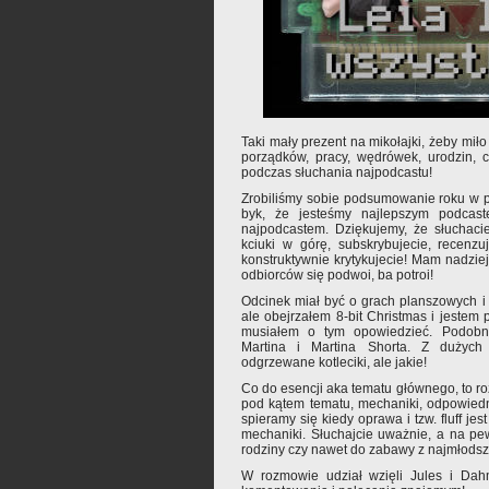
Taki mały prezent na mikołajki, żeby mi
porządków, pracy, wędrówek, urodzin, c
podczas słuchania najpodcastu!
Zrobiliśmy sobie podsumowanie roku w p
byk, że jesteśmy najlepszym podcast
najpodcastem. Dziękujemy, że słuchacie
kciuki w górę, subskrybujecie, recenzu
konstruktywnie krytykujecie! Mam nadziej
odbiorców się podwoi, ba potroi!
Odcinek miał być o grach planszowych i jes
ale obejrzałem 8-bit Christmas i jeste
musiałem o tym opowiedzieć. Podobn
Martina i Martina Shorta. Z dużych
odgrzewane kotleciki, ale jakie!
Co do esencji aka tematu głównego, to 
pod kątem tematu, mechaniki, odpowiedn
spieramy się kiedy oprawa i tzw. fluff jes
mechaniki. Słuchajcie uważnie, a na pewn
rodziny czy nawet do zabawy z najmłodsz
W rozmowie udział wzięli Jules i Dah