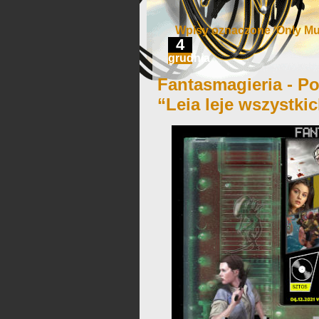
Wpisy oznaczone ‘Only Mur
4
grudnia
Fantasmagieria - Po
“Leia leje wszystki