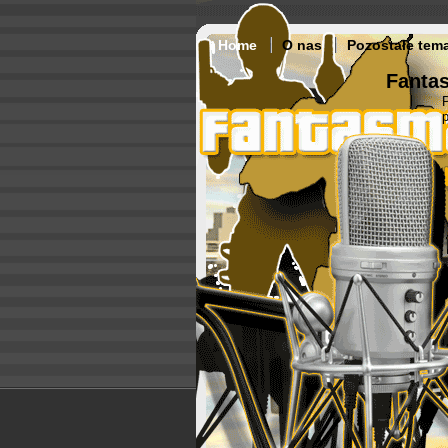
Home
O nas
Pozostałe tem
Fantas
p