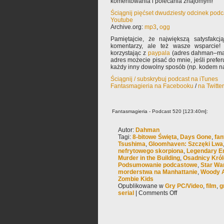
komentowania i polecania znajomym!
Ściągnij pięćset dwudziesty odcinek podc
Youtube
Archive.org:
mp3
,
ogg
Pamiętajcie, że największą satysfakcją
komentarzy, ale też wasze wsparcie!
korzystając z
paypala
(adres dahman–mał
adres możecie pisać do mnie, jeśli prefe
każdy inny dowolny sposób (np. kodem na
Ściągnij / subskrybuj podcast na iTunes
Fantasmagieria na Facebooku
/
na Twitte
Fantasmagieria - Podcast 520 [123:40m]:
Autor:
Dahman
Tagi:
8-bitowe Święta
,
Days Gone
,
fan
Tsushima
,
Gloomhaven: Szczęki Lwa
nefrytowego skorpiona
,
Legendary En
Murder in the Building
,
Osadnicy Król
Podsumowanie podcastowe
,
Star Wa
morderstwa na Manhattanie
,
Woody A
Zombie Kids
Opublikowane w
Gry PC/Video
,
film
,
g
serial
|
Comments Off