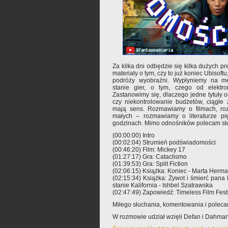
Za kilka dni odbędzie się kilka dużych pr
materiały o tym, czy to już koniec Ubisof
podróży wyobraźni. Wypłyniemy na me
stanie gier, o tym, czego od elektro
Zastanowimy się, dlaczego jedne tytuły o
czy niekontrolowanie budżetów, ciągłe 
mają sens. Rozmawiamy o filmach, ro
małych – rozmawiamy o literaturze pi
godzinach. Mimo odnośników polecam słu
(00:00:00) Intro
(00:02:04) Strumień podświadomości
(00:46:20) Film: Mickey 17
(01:27:17) Gra: Cataclismo
(01:39:53) Gra: Split Fiction
(02:06:15) Książka: Koniec - Marta Herm
(02:15:34) Książka: Żywot i śmierć pan
stanie Kalifornia - Ishbel Szatrawska
(02:47:49) Zapowiedź: Timeless Film Fes
Miłego słuchania, komentowania i polec
W rozmowie udział wzięli Defan i Dahman