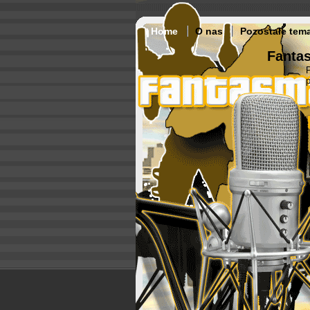
Home
O nas
Pozostałe tem
Fantas
p