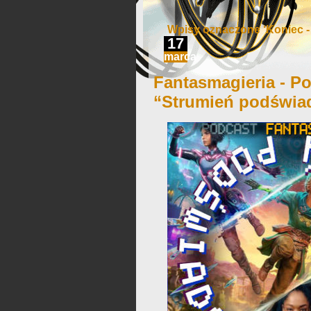
Wpisy oznaczone ‘Koniec -
17
marca
Fantasmagieria - Po
“Strumień podświa