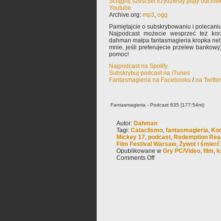
Ściągnij sześćset trzydziesty piąty odcin
Youtube
Archive.org:
mp3
,
ogg
Pamiętajcie o subskrybowaniu i polecaniu
Najpodcast możecie wesprzeć też korz
dahman małpa fantasmagieria kropka net 
mnie, jeśli preferujecie przelew bankowy
pomoc!
Najpodcast na Spotify
Subskrybuj podcast na iTunes
Fantasmagieria na Facebooku
/
na Twitte
Fantasmagieria - Podcast 635 [177:54m]:
Autor:
Dahman
Tagi:
Cataclismo
,
fantasmagieria
,
Kon
Mickey 17
,
podcast
,
Redemption Rea
Film Festival Warsaw
,
Żywot i śmierć
Opublikowane w
Gry PC/Video
,
film
,
k
Comments Off