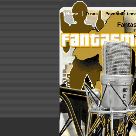
Home
O nas
Pozostałe tem
Fantas
p