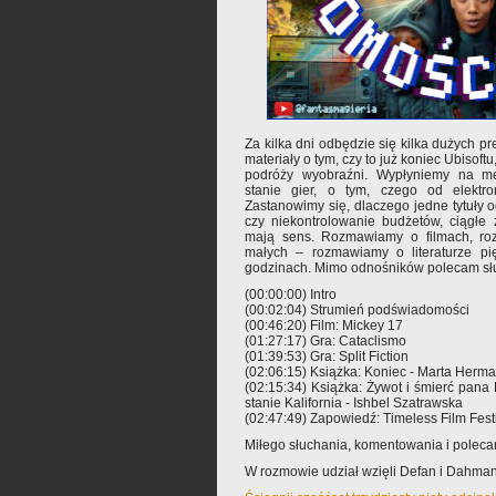
Za kilka dni odbędzie się kilka dużych pr
materiały o tym, czy to już koniec Ubisof
podróży wyobraźni. Wypłyniemy na me
stanie gier, o tym, czego od elektro
Zastanowimy się, dlaczego jedne tytuły o
czy niekontrolowanie budżetów, ciągłe 
mają sens. Rozmawiamy o filmach, ro
małych – rozmawiamy o literaturze pi
godzinach. Mimo odnośników polecam słu
(00:00:00) Intro
(00:02:04) Strumień podświadomości
(00:46:20) Film: Mickey 17
(01:27:17) Gra: Cataclismo
(01:39:53) Gra: Split Fiction
(02:06:15) Książka: Koniec - Marta Herm
(02:15:34) Książka: Żywot i śmierć pan
stanie Kalifornia - Ishbel Szatrawska
(02:47:49) Zapowiedź: Timeless Film Fes
Miłego słuchania, komentowania i polec
W rozmowie udział wzięli Defan i Dahman