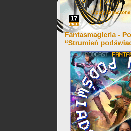
Wpisy oznaczone 
17
marca
Fantasmagieria - Po
“Strumień podświa