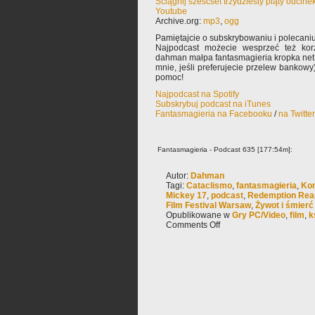
Ściągnij sześćset trzydziesty piąty odcin
Youtube
Archive.org:
mp3
,
ogg
Pamiętajcie o subskrybowaniu i polecaniu
Najpodcast możecie wesprzeć też korz
dahman małpa fantasmagieria kropka net 
mnie, jeśli preferujecie przelew bankowy
pomoc!
Najpodcast na Spotify
Subskrybuj podcast na iTunes
Fantasmagieria na Facebooku
/
na Twitte
Fantasmagieria - Podcast 635 [177:54m]:
Autor:
Dahman
Tagi:
Cataclismo
,
fantasmagieria
,
Kon
Mickey 17
,
podcast
,
Redemption Rea
Film Festival Warsaw
,
Żywot i śmierć
Opublikowane w
Gry PC/Video
,
film
,
k
Comments Off