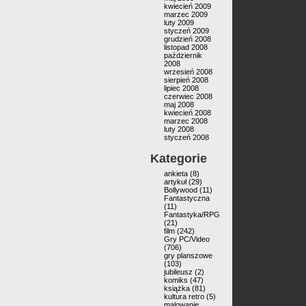
kwiecień 2009
marzec 2009
luty 2009
styczeń 2009
grudzień 2008
listopad 2008
październik
2008
wrzesień 2008
sierpień 2008
lipiec 2008
czerwiec 2008
maj 2008
kwiecień 2008
marzec 2008
luty 2008
styczeń 2008
Kategorie
ankieta
(8)
artykuł
(29)
Bollywood
(11)
Fantastyczna
(11)
Fantastyka/RPG
(21)
film
(242)
Gry PC/Video
(706)
gry planszowe
(103)
jubileusz
(2)
komiks
(47)
książka
(81)
kultura retro
(5)
malowanie