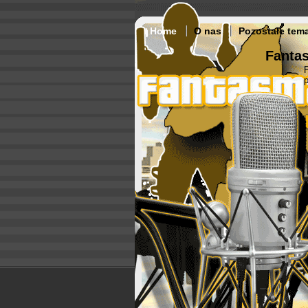
Home
O nas
Pozostałe tem
Fantas
p