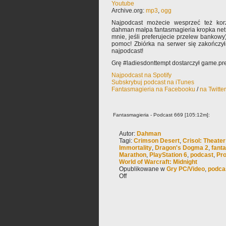
Youtube
Archive.org:
mp3
,
ogg
Najpodcast możecie wesprzeć też korz
dahman małpa fantasmagieria kropka net 
mnie, jeśli preferujecie przelew bankowy
pomoc! Zbiórka na serwer się zakończy
najpodcast!
Grę #ladiesdonttempt dostarczył game.pr
Najpodcast na Spotify
Subskrybuj podcast na iTunes
Fantasmagieria na Facebooku
/
na Twitte
Fantasmagieria - Podcast 669 [105:12m]:
Autor:
Dahman
Tagi:
Crimson Desert
,
Crisol: Theater 
Immortality
,
Dragon's Dogma 2
,
fant
Marathon
,
PlayStation 6
,
podcast
,
Pro
World of Warcraft: Midnight
Opublikowane w
Gry PC/Video
,
podca
Off