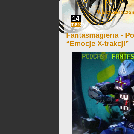
Wpisy oznaczone
14
marca
Fantasmagieria - Po
“Emocje X-trakcji”