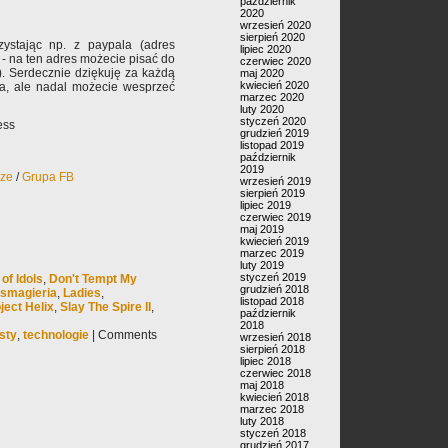
październik
2020
wrzesień 2020
sierpień 2020
ystając np. z paypala (adres
lipiec 2020
- na ten adres możecie pisać do
czerwiec 2020
). Serdecznie dziękuję za każdą
maj 2020
kwiecień 2020
ła, ale nadal możecie wesprzeć
marzec 2020
luty 2020
styczeń 2020
ess
grudzień 2019
listopad 2019
październik
2019
rze
/
Grupa FB
wrzesień 2019
sierpień 2019
lipiec 2019
czerwiec 2019
maj 2019
kwiecień 2019
marzec 2019
luty 2019
styczeń 2019
of Idols
,
Don't Tempt My
grudzień 2018
asmagieria
,
Ladies
,
listopad 2018
ject Helix
,
Slay The Spire II
,
październik
2018
sty
,
technologie
|
Comments
wrzesień 2018
sierpień 2018
lipiec 2018
czerwiec 2018
maj 2018
kwiecień 2018
marzec 2018
luty 2018
styczeń 2018
grudzień 2017