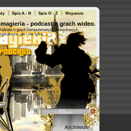
aty
Spis A - N
Spis O - Z
Wsparcie
magieria - podcast o grach wideo.
Podcast o grach komputerowych, konsolowych,
opkulturze, ale i nie tylko.
Archiwum