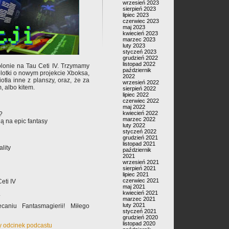
wrzesień 2023
sierpień 2023
lipiec 2023
czerwiec 2023
maj 2023
kwiecień 2023
marzec 2023
luty 2023
styczeń 2023
grudzień 2022
listopad 2022
lonie na Tau Ceti IV. Trzymamy
październik
lotki o nowym projekcie Xboksa,
2022
otła inne z planszy, oraz, że za
wrzesień 2022
, albo kitem.
sierpień 2022
lipiec 2022
czerwiec 2022
maj 2022
kwiecień 2022
?
marzec 2022
 na epic fantasy
luty 2022
styczeń 2022
grudzień 2021
listopad 2021
lity
październik
2021
wrzesień 2021
sierpień 2021
lipiec 2021
czerwiec 2021
eti IV
maj 2021
kwiecień 2021
.
marzec 2021
luty 2021
caniu Fantasmagierii! Miłego
styczeń 2021
grudzień 2020
listopad 2020
ty odcinek podcastu