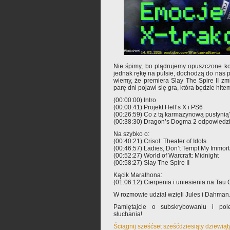
Nie śpimy, bo plądrujemy opuszczone ko
jednak rękę na pulsie, dochodzą do nas p
wiemy, że premiera Slay The Spire II zmi
parę dni pojawi się gra, która będzie hitem
(00:00:00) Intro
(00:00:41) Projekt Hell’s X i PS6
(00:26:59) Co z tą karmazynową pustynią
(00:38:30) Dragon’s Dogma 2 odpowiedzią
Na szybko o:
(00:40:21) Crisol: Theater of Idols
(00:46:57) Ladies, Don’t Tempt My Immorta
(00:52:27) World of Warcraft: Midnight
(00:58:27) Slay The Spire II
Kącik Marathona:
(01:06:12) Cierpenia i uniesienia na Tau C
W rozmowie udział wzięli Jules i Dahman
Pamiętajcie o subskrybowaniu i pole
słuchania!
Ściągnij sześćset sześćdziesiąty dziewią