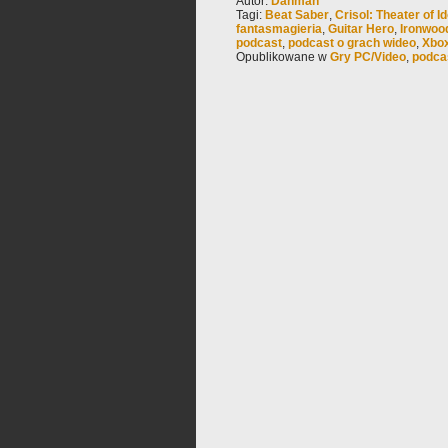
Autor:
Dahman
Tagi:
Beat Saber
,
Crisol: Theater of Id
fantasmagieria
,
Guitar Hero
,
Ironwoo
podcast
,
podcast o grach wideo
,
Xbo
Opublikowane w
Gry PC/Video
,
podca