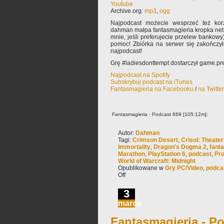
Youtube
Archive.org:
mp3
,
ogg
Najpodcast możecie wesprzeć też korz
dahman małpa fantasmagieria kropka net 
mnie, jeśli preferujecie przelew bankowy
pomoc! Zbiórka na serwer się zakończy
najpodcast!
Grę #ladiesdonttempt dostarczył game.pr
Najpodcast na Spotify
Subskrybuj podcast na iTunes
Fantasmagieria na Facebooku
/
na Twitte
Fantasmagieria - Podcast 669 [105:12m]:
Autor:
Dahman
Tagi:
Crimson Desert
,
Crisol: Theater 
Immortality
,
Dragon's Dogma 2
,
fant
Marathon
,
PlayStation 6
,
podcast
,
Pro
World of Warcraft: Midnight
Opublikowane w
Gry PC/Video
,
podca
Off
3
marca
Fantasmagieria - Po