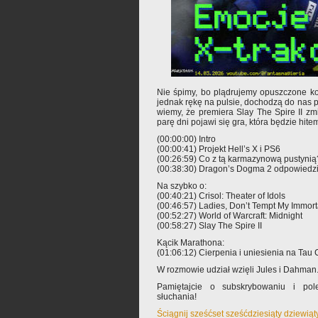
Nie śpimy, bo plądrujemy opuszczone ko
jednak rękę na pulsie, dochodzą do nas p
wiemy, że premiera Slay The Spire II zmi
parę dni pojawi się gra, która będzie hitem
(00:00:00) Intro
(00:00:41) Projekt Hell’s X i PS6
(00:26:59) Co z tą karmazynową pustynią
(00:38:30) Dragon’s Dogma 2 odpowiedzią
Na szybko o:
(00:40:21) Crisol: Theater of Idols
(00:46:57) Ladies, Don’t Tempt My Immorta
(00:52:27) World of Warcraft: Midnight
(00:58:27) Slay The Spire II
Kącik Marathona:
(01:06:12) Cierpenia i uniesienia na Tau C
W rozmowie udział wzięli Jules i Dahman
Pamiętajcie o subskrybowaniu i pole
słuchania!
Ściągnij sześćset sześćdziesiąty dziewią