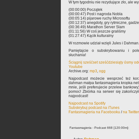
W tym tygodniu nie rezydujące zło, ale wy
(00:00:00) Początek
(00:00:47) Post i nagroda Nobla
(00:05:14) pijarowe ruchy Microsoftu
(00:12:37) anegdoty, gry rytmiczne, gadże
(00:36:49) Marathon Server Slam
(01:11:56) W coś jeszcze graliśmy
(01:27:47) Kącik kulturalny
W rozmowie udział wzięli Jules i Dahman
Pamiętajcie o subskrybowaniu i pole
słuchania!
Ściągnij sześćset sześćdziesiąty ósmy o
Youtube
Archive.org:
mp3
,
ogg
Najpodcast możecie wesprzeć też korz
dahman małpa fantasmagieria kropka net 
mnie, jeśli preferujecie przelew bankowy
pomoc! Zbiórka na serwer się zakończy
najpodcast!
Najpodcast na Spotify
Subskrybuj podcast na iTunes
Fantasmagieria na Facebooku
/
na Twitte
Fantasmagieria - Podcast 668 [120:00m]: