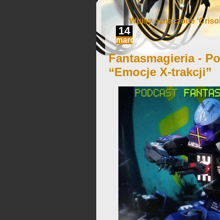
Wpisy oznaczone ‘Crisol:
14
marca
Fantasmagieria - Po
“Emocje X-trakcji”