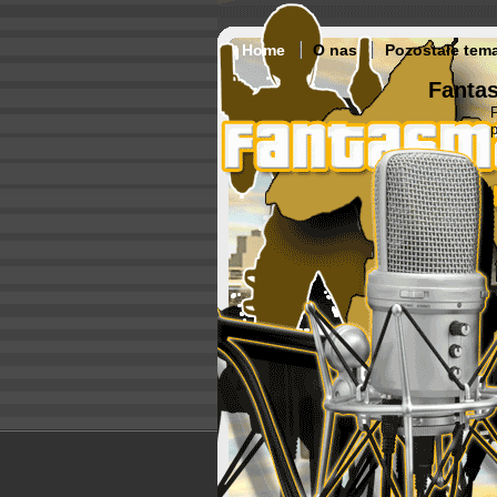
Home
O nas
Pozostałe tem
Fantas
p