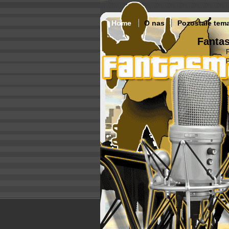
Home
O nas
Pozostałe tem
Fantas
p