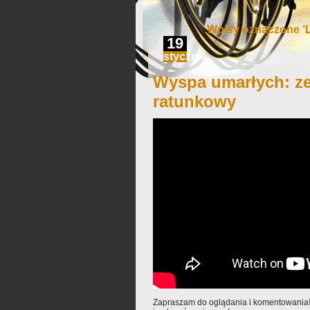
Wpisy oznaczone ‘L
19
stycznia
Wyspa umarłych: z
ratunkowy
Zapraszam do oglądania i komentowania!