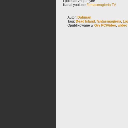
i polecać znajomym!
Kanał youtube
Fantasmagieria TV
.
Autor:
Dahman
Tagi:
Dead Island
,
fantasmagieria
,
Lo
Opublikowane w
Gry PC/Video
,
wideo