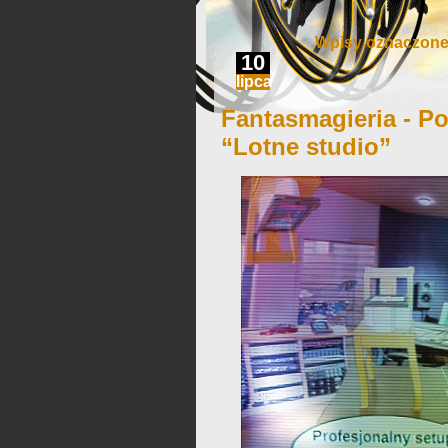
Wpisy oznaczone
10
lipca
Fantasmagieria - Po
“Lotne studio”