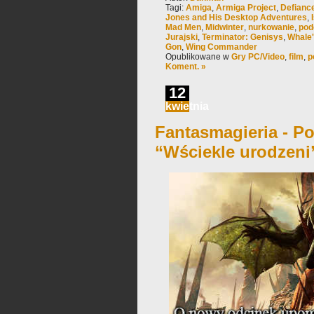
Tagi:
Amiga
,
Armiga Project
,
Defianc
Jones and His Desktop Adventures
,
Mad Men
,
Midwinter
,
nurkowanie
,
pod
Jurajski
,
Terminator: Genisys
,
Whale
Gon
,
Wing Commander
Opublikowane w
Gry PC/Video
,
film
,
p
Koment. »
12
kwietnia
Fantasmagieria - Po
“Wściekle urodzeni