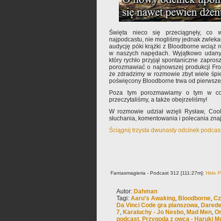
Święta nieco się przeciągnęły, co 
najpodcastu, nie mogliśmy jednak zwlekać
audycję póki krążki z Bloodborne wciąż 
w naszych napędach. Wyjątkowo udany o
który rychło przyjął spontaniczne zapros
porozmawiać o najnowszej produkcji Fro
że zdradzimy w rozmowie zbyt wiele śp
poświęcony Bloodborne trwa od pierwszej
Poza tym porozmawiamy o tym w co 
przeczytaliśmy, a także obejrzeliśmy!
W rozmowie udział wzięli Rysław, Co
słuchania, komentowania i polecania zn
Ściągnij trzysta dwunasty odcinek podcas
Fantasmagieria - Podcast 312 [111:27m]:
Hide P
Autor:
Dahman
Tagi:
Aaru's Awaking
,
Bloodborne
,
Cz
Da Vinci Code gra planszowa
,
Darede
7
,
Karaluchy - Jo Nesbo
,
Mad Men
,
Or
podcast
,
Przygoda z owcą - Haruki 