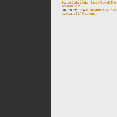
Starość aksolotla - Jacek Dukaj
,
The 
Wasteland 2
Opublikowane w
Bollywood
,
Gry PC/V
podcasty
|
14 Koment. »