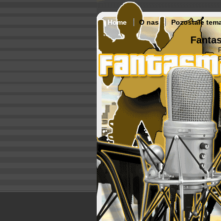
Home
O nas
Pozostałe tem
Fantas
p