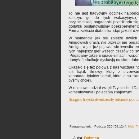
To nie jest tradycyjny odcinek najpod
zaliczyć go do tych wakacyjnych,
przyjacielskiej pogadanki przedkłada si
dodatku postanowiliśmy poeksperymento
Forma zakiście diabelska, stąd jakość dźwi
W momencie jak się zbierze dwóch 
Amigowych grach, nie przystoi nie pogada
Armiga, a jak już pojawia się kwestia em
tych najlepszy gier wszech czasów co sw
Pogadamy także o space-simach i wspomn
domyślić, skutkuje dyskusją na stare do
Okazało się też połowa z nas widziała 
też kącik filmowy, który z przerw
kanonadą tytułów seriali, które albo sk
byśmy chcieli.
W rozmowie udział wzięli Tzymische i D
komentowania i polecania znajomym!
Ściągnij trzysta dwudziesty odcinek podc
Fantasmagieria - Podcast 320 [59:12m]:
Hide Pl
Autor:
Dahman