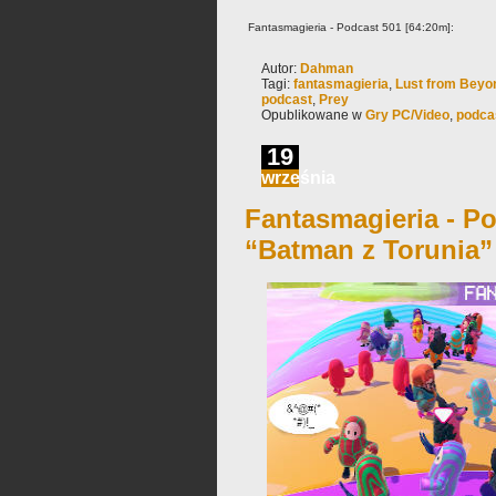
Fantasmagieria - Podcast 501 [64:20m]:
Autor:
Dahman
Tagi:
fantasmagieria
,
Lust from Beyo
podcast
,
Prey
Opublikowane w
Gry PC/Video
,
podca
19
września
Fantasmagieria - Po
“Batman z Torunia”