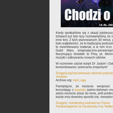
Kiedy spotkaliśmy się z okazji jubileuszu
dziejach już tyle razy rozmawialiśmy, że
inne tory. Z tych planowanych 30 minut, zr
było wątpliwości, że to tradycyjny podcas
to nieemitowany materiał, a w nim m.i
Guild Wars, enigmatyczno-perwers
fascynujący dodatek to Prey, pt. Moon
muzyki i odkrywaniu nowych rytmów.
W rozmowie udział wzięli Dr Judym i D
komentowania i polecania znajomym!
Ściągnij pięćset pierwszy odcinek podcas
Youtube
Archive.org:
mp3
,
ogg
Pamiętajcie, że możecie wesprzeć 
korzystając z
paypala
(adres dahman–mał
adres możecie pisać do mnie, jeśli prefe
każdy inny dowolny sposób (np. niewyko
Ściągnij / subskrybuj podcast na iTunes
Fantasmagieria na Facebooku
/
na Twitte