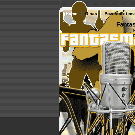
Home
O nas
Pozostałe tem
Fantas
p