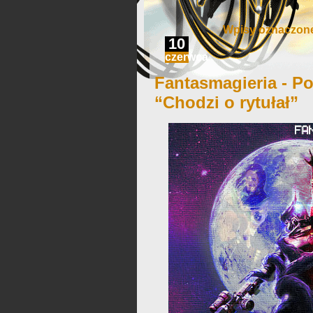
Wpisy oznaczone
10
czerwca
Fantasmagieria - Po
“Chodzi o rytułał”