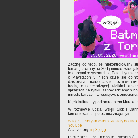
Zacznę od tego, że niekontrolowany st
temat gierczany na 30-tą minutę, więc jak
to dobrymi reżyserami są Peter Hyams cz
o Playstation 5, niech czuje się doi
dzisiejszym najpodcaście, rozmawiam
trochę o nadchodzącej wielkimi kroka
sprzętach na rynku, zapowiedzianych hor
innych, bardzo interesujących, emocjonuj
Kącik kulturalny pod patronatem Murakami
W rozmowie udział wzięli Sick i Dah
komentowania i polecania znajomym!
Ściągnij czterysta osiemdziesiąty odcine
Youtube
Archive_org:
mp3
,
ogg
Pamiętajcie, że możecie wesprzeć 