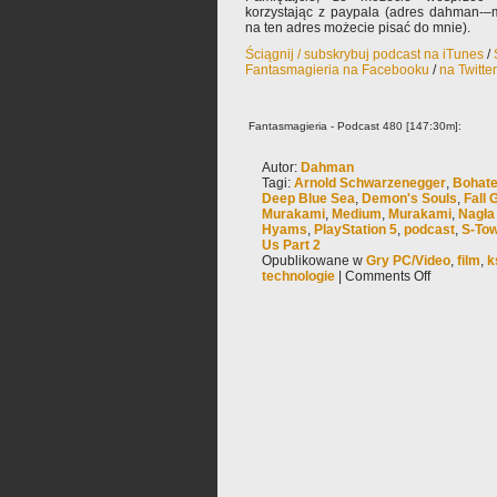
korzystając z paypala (adres dahman-–m
na ten adres możecie pisać do mnie).
Ściągnij / subskrybuj podcast na iTunes
/
Fantasmagieria na Facebooku
/
na Twitte
Fantasmagieria - Podcast 480 [147:30m]:
Autor:
Dahman
Tagi:
Arnold Schwarzenegger
,
Bohater
Deep Blue Sea
,
Demon's Souls
,
Fall 
Murakami
,
Medium
,
Murakami
,
Nagła
Hyams
,
PlayStation 5
,
podcast
,
S-To
Us Part 2
Opublikowane w
Gry PC/Video
,
film
,
k
technologie
|
Comments Off