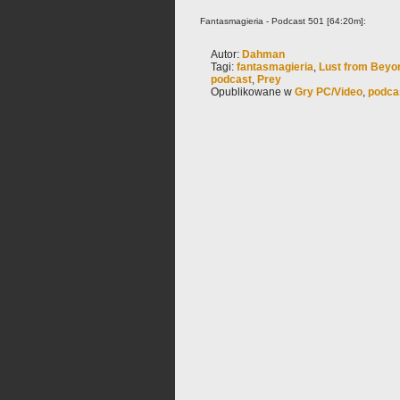
Fantasmagieria - Podcast 501 [64:20m]:
Autor:
Dahman
Tagi:
fantasmagieria
,
Lust from Beyo
podcast
,
Prey
Opublikowane w
Gry PC/Video
,
podca