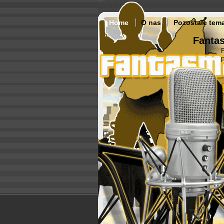
Home
O nas
Pozostałe tem
Fantas
p