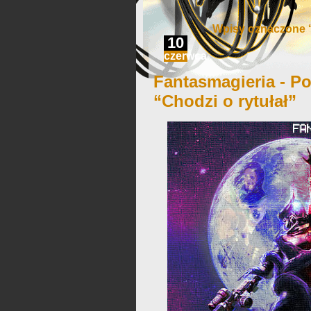
Wpisy oznaczone 
10
czerwca
Fantasmagieria - Po
“Chodzi o rytułał”