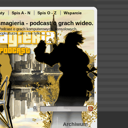
aty
Spis A - N
Spis O - Z
Wsparcie
magieria - podcast o grach wideo.
Podcast o grach komputerowych, konsolowych,
opkulturze, ale i nie tylko.
Archiwum