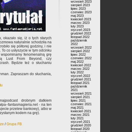
wrzesień 2023
sierpień 2023
lipiec 2023
czerwiec 2023
maj 2023
kwiecień 2023
marzec 2023
luty 2023
styczeń 2023
grudzień 2022
listopad 2022
, okazało się, iż o tych starych
październik
 rozmowa naturalnie schodziła na
2022
obiło się półtorej godziny, i nie
wrzesień 2022
t. To co usłyszycie w tym odcinku
sierpień 2022
n. wspominamy fenomenalną grę
lipiec 2022
czerwiec 2022
yjną Lust From Beyond, czy
maj 2022
crash. Będzie też o słuchaniu
kwiecień 2022
marzec 2022
luty 2022
ahman. Zapraszam do słuchania,
styczeń 2022
grudzień 2021
listopad 2021
tu
październik
2021
wrzesień 2021
sierpień 2021
najpodcast drobnym datkiem
lipiec 2021
czerwiec 2021
pa–fantasmagieria.net - na ten
maj 2021
rujecie przelew bankowy), albo w
kwiecień 2021
rzystanym kodem na grę).
marzec 2021
luty 2021
styczeń 2021
rze
/
Grupa FB
grudzień 2020
listopad 2020