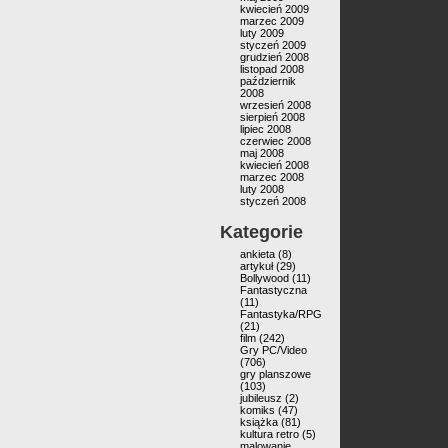
kwiecień 2009
marzec 2009
luty 2009
styczeń 2009
grudzień 2008
listopad 2008
październik
2008
wrzesień 2008
sierpień 2008
lipiec 2008
czerwiec 2008
maj 2008
kwiecień 2008
marzec 2008
luty 2008
styczeń 2008
Kategorie
ankieta
(8)
artykuł
(29)
Bollywood
(11)
Fantastyczna
(11)
Fantastyka/RPG
(21)
film
(242)
Gry PC/Video
(706)
gry planszowe
(103)
jubileusz
(2)
komiks
(47)
książka
(81)
kultura retro
(5)
malowanie