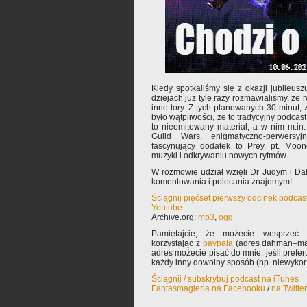
Kiedy spotkaliśmy się z okazji jubileuszu
dziejach już tyle razy rozmawialiśmy, że
inne tory. Z tych planowanych 30 minut, zr
było wątpliwości, że to tradycyjny podcas
to nieemitowany materiał, a w nim m.i
Guild Wars, enigmatyczno-perwers
fascynujący dodatek to Prey, pt. Moon
muzyki i odkrywaniu nowych rytmów.
W rozmowie udział wzięli Dr Judym i D
komentowania i polecania znajomym!
Ściągnij pięćset pierwszy odcinek podcas
Youtube
Archive.org:
mp3
,
ogg
Pamiętajcie, że możecie wesprzeć 
korzystając z
paypala
(adres dahman–mał
adres możecie pisać do mnie, jeśli prefe
każdy inny dowolny sposób (np. niewyko
Ściągnij / subskrybuj podcast na iTunes
Fantasmagieria na Facebooku
/
na Twitte