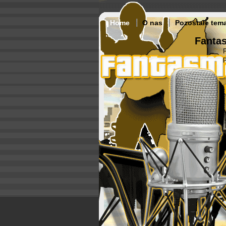
Home
O nas
Pozostałe tem
Fantas
p