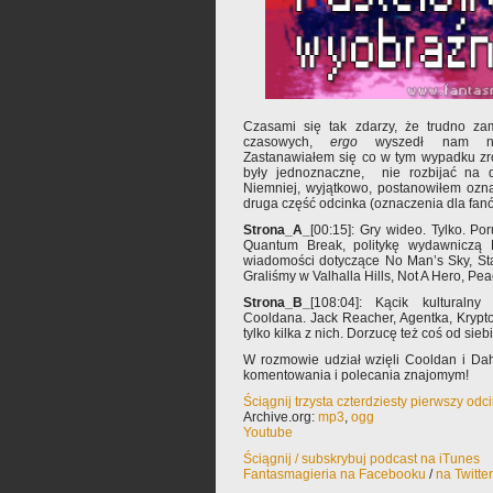
Czasami się tak zdarzy, że trudno z
czasowych,
ergo
wyszedł nam na
Zastanawiałem się co w tym wypadku zro
były jednoznaczne, nie rozbijać na d
Niemniej, wyjątkowo, postanowiłem ozna
druga część odcinka (oznaczenia dla fa
Strona_A_
[00:15]: Gry wideo. Tylko. P
Quantum Break, politykę wydawniczą M
wiadomości dotyczące No Man’s Sky, Star
Graliśmy w Valhalla Hills, Not A Hero, Pea
Strona_B_
[108:04]: Kącik kulturalny
Cooldana. Jack Reacher, Agentka, Krypto
tylko kilka z nich. Dorzucę też coś od siebi
W rozmowie udział wzięli Cooldan i Da
komentowania i polecania znajomym!
Ściągnij trzysta czterdziesty pierwszy od
Archive.org:
mp3
,
ogg
Youtube
Ściągnij / subskrybuj podcast na iTunes
Fantasmagieria na Facebooku
/
na Twitte