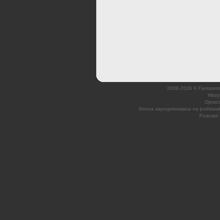
2008-2026 © Fantasmagi
Wszys
Opraco
Strona zaprojektowana na podsta
Podcast