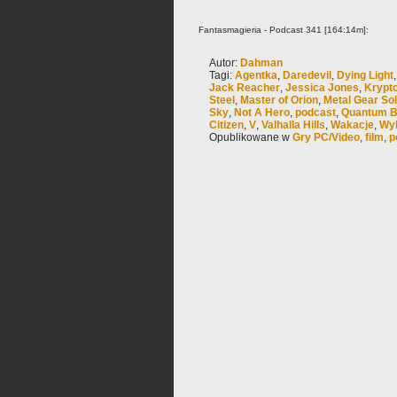
Fantasmagieria - Podcast 341 [164:14m]:
Autor:
Dahman
Tagi:
Agentka
,
Daredevil
,
Dying Light
Jack Reacher
,
Jessica Jones
,
Krypto
Steel
,
Master of Orion
,
Metal Gear So
Sky
,
Not A Hero
,
podcast
,
Quantum B
Citizen
,
V
,
Valhalla Hills
,
Wakacje
,
Wyk
Opublikowane w
Gry PC/Video
,
film
,
p