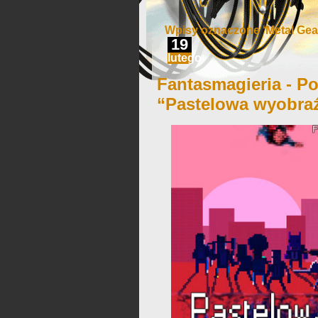
Wpisy oznaczone ‘Metal Gear
19
lutego
Fantasmagieria - Po
“Pastelowa wyobra