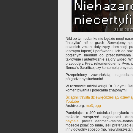
Nikt po tym odcinku nie będzie mógł narze
“inietylko” niż o grach. Serwujemy sp
ostatnich zmian dotyczący dominacji pu
losowym łupem) i porównaniu ich do haz
potężnym medium do przedstawiania t
taktownie i autentycznie są gry wideo.
przygodę z Prey, rekomendujemy Pyre, 
Senua’s Sacrifice, czy kontemplujemy na
Przepełniony zawartością, najpodc
półgodzinny słuchania!
W rozmowie udział wzięli Dr Judym i D
komentowania i polecania znajomym!
Ściągnij trzysta dziewięćdziesiąty dziewi
Youtube
Archive.org:
mp3
,
ogg
Pamiętajcie o 400 odcinku i posyłaniu 
możecie wesprzeć najpodcast drob
paypala
(adres dahman–małpa–fantasm
możecie pisać do mnie, jeśli preferujeci
inny dowolny sposób (np. niewykorzysta