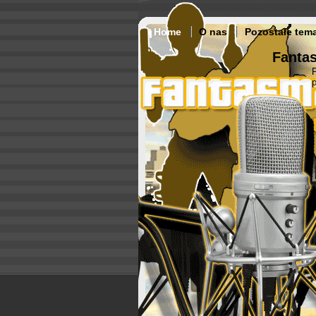
Home
O nas
Pozostałe tem
Fantas
p