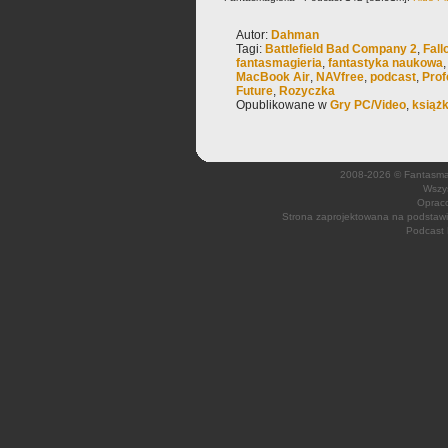
Autor:
Dahman
Tagi:
Battlefield Bad Company 2
,
Fall
fantasmagieria
,
fantastyka naukowa
MacBook Air
,
NAVfree
,
podcast
,
Prof
Future
,
Rozyczka
Opublikowane w
Gry PC/Video
,
książ
2008-2026 © Fantasmagi
Wszys
Opraco
Strona zaprojektowana na podsta
Podcast