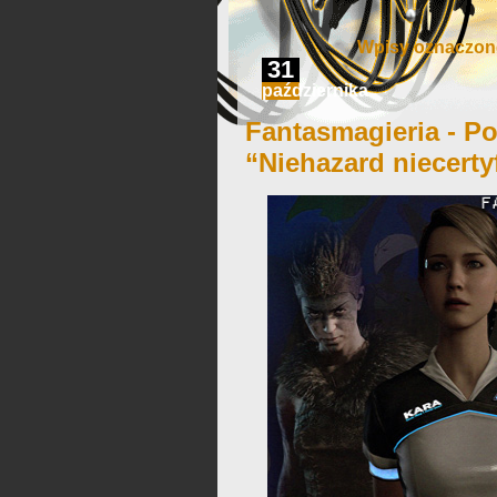
Wpisy oznaczone
31
października
Fantasmagieria - Po
“Niehazard niecert