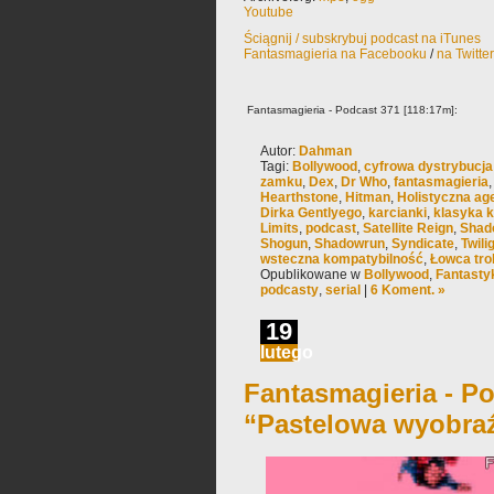
Youtube
Ściągnij / subskrybuj podcast na iTunes
Fantasmagieria na Facebooku
/
na Twitte
Fantasmagieria - Podcast 371 [118:17m]:
Autor:
Dahman
Tagi:
Bollywood
,
cyfrowa dystrybucja
zamku
,
Dex
,
Dr Who
,
fantasmagieria
Hearthstone
,
Hitman
,
Holistyczna ag
Dirka Gentlyego
,
karcianki
,
klasyka k
Limits
,
podcast
,
Satellite Reign
,
Shado
Shogun
,
Shadowrun
,
Syndicate
,
Twili
wsteczna kompatybilność
,
Łowca trol
Opublikowane w
Bollywood
,
Fantast
podcasty
,
serial
|
6 Koment. »
19
lutego
Fantasmagieria - Po
“Pastelowa wyobra