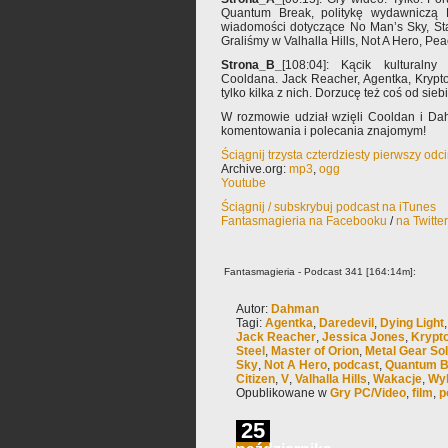
Quantum Break, politykę wydawniczą M
wiadomości dotyczące No Man’s Sky, Star
Graliśmy w Valhalla Hills, Not A Hero, Pea
Strona_B_
[108:04]: Kącik kulturalny
Cooldana. Jack Reacher, Agentka, Krypto
tylko kilka z nich. Dorzucę też coś od siebi
W rozmowie udział wzięli Cooldan i Da
komentowania i polecania znajomym!
Ściągnij trzysta czterdziesty pierwszy od
Archive.org:
mp3
,
ogg
Youtube
Ściągnij / subskrybuj podcast na iTunes
Fantasmagieria na Facebooku
/
na Twitte
Fantasmagieria - Podcast 341 [164:14m]:
Autor:
Dahman
Tagi:
Agentka
,
Daredevil
,
Dying Light
Jack Reacher
,
Jessica Jones
,
Krypto
Steel
,
Master of Orion
,
Metal Gear So
Sky
,
Not A Hero
,
podcast
,
Quantum B
Citizen
,
V
,
Valhalla Hills
,
Wakacje
,
Wyk
Opublikowane w
Gry PC/Video
,
film
,
p
25