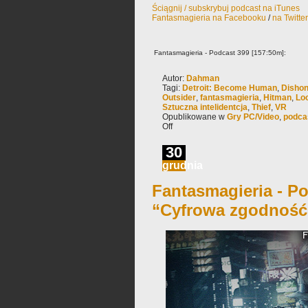
Ściągnij / subskrybuj podcast na iTunes
Fantasmagieria na Facebooku
/
na Twitte
Fantasmagieria - Podcast 399 [157:50m]:
Autor:
Dahman
Tagi:
Detroit: Become Human
,
Dishon
Outsider
,
fantasmagieria
,
Hitman
,
Lo
Sztuczna intelidentcja
,
Thief
,
VR
Opublikowane w
Gry PC/Video
,
podca
Off
30
grudnia
Fantasmagieria - Po
“Cyfrowa zgodność