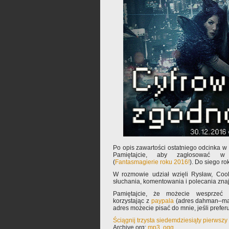
Po opis zawartości ostatniego odcinka 
Pamiętajcie, aby zagłosować w pl
(
Fantasmagierie roku 2016!
). Do siego ro
W rozmowie udział wzięli Rysław, Co
słuchania, komentowania i polecania zn
Pamiętajcie, że możecie wesprzeć 
korzystając z
paypala
(adres dahman–mał
adres możecie pisać do mnie, jeśli prefe
Ściągnij trzysta siedemdziesiąty pierwsz
Archive.org:
mp3
,
ogg