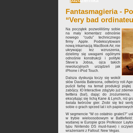
października
Fantasmagieria - Po
“Very bad ordinateu
Na początek pozwoliliśmy sobie
na mały komentarz odnośnie
nowego “cudu” technicznego
firmy Apple. Podekscytowani
nową inkarnacją MacBook Air, nie
ukrywając łez wzruszenia,
dzielimy się uwagami ogólnymi
odnośnie konstrukcji i polityki
Steve’a Jobsa, ojca takich
rewolucyjnych urządzeń jak
iPhone i iPod Touch.
Dalsza dyskusja toczy się wokół
słów Davida Batesona, odtwórcy roli Agen
puścił farbę na temat produkcji piąt
zabójcy. IO Interactive zdążyło już zdem
twittera (ba!), dając do zrozumienia,
ekscytując się lichą Kane & Lynch, niż gr
świata twórców gier. Zrobi się też sen
sobie o grach sprzed lat i ich papierowych
W segmencie “W co ostatnio grałeś?” us
w trybie wieloosobowym w Battlefiel
wydanej w Europie grze Professor Layton
typu Nintendo DS must-have) i oczywiś
wrażeniami z Fallout: New Vegas.