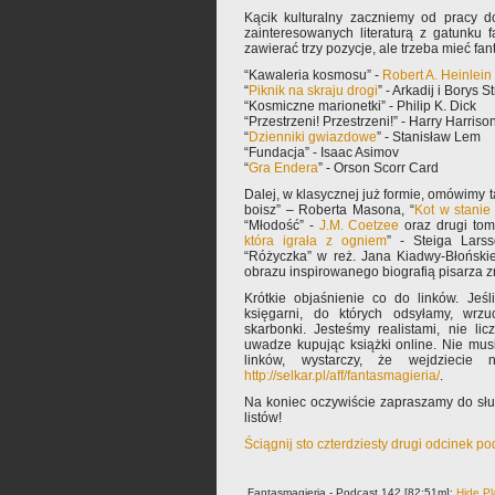
Kącik kulturalny zaczniemy od pracy 
zainteresowanych literaturą z gatunku f
zawierać trzy pozycje, ale trzeba mieć fan
“Kawaleria kosmosu” -
Robert A. Heinlein
“
Piknik na skraju drogi
” - Arkadij i Borys 
“Kosmiczne marionetki” - Philip K. Dick
“Przestrzeni! Przestrzeni!” - Harry Harriso
“
Dzienniki gwiazdowe
” - Stanisław Lem
“Fundacja” - Isaac Asimov
“
Gra Endera
” - Orson Scorr Card
Dalej, w klasycznej już formie, omówimy ta
boisz” – Roberta Masona, “
Kot w stanie
“Młodość” -
J.M. Coetzee
oraz drugi tom
która igrała z ogniem
” - Steiga Lars
“Różyczka” w reż. Jana Kiadwy-Błońskie
obrazu inspirowanego biografią pisarza 
Krótkie objaśnienie co do linków. Jeśl
księgarni, do których odsyłamy, wrz
skarbonki. Jesteśmy realistami, nie li
uwadze kupując książki online. Nie mus
linków, wystarczy, że wejdziecie
http://selkar.pl/aff/fantasmagieria/
.
Na koniec oczywiście zapraszamy do słu
listów!
Ściągnij sto czterdziesty drugi odcinek p
Fantasmagieria - Podcast 142 [82:51m]:
Hide Pl