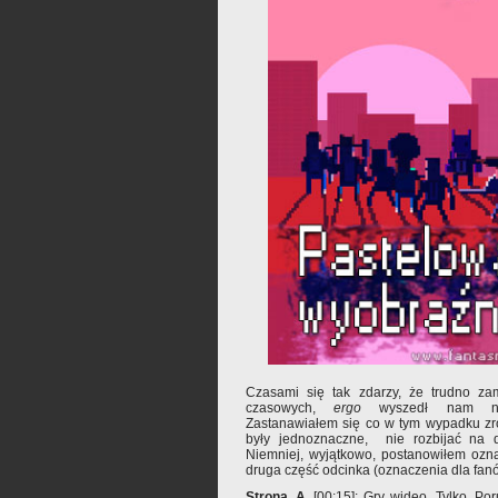
Czasami się tak zdarzy, że trudno z
czasowych,
ergo
wyszedł nam na
Zastanawiałem się co w tym wypadku zro
były jednoznaczne, nie rozbijać na d
Niemniej, wyjątkowo, postanowiłem ozna
druga część odcinka (oznaczenia dla fa
Strona_A_
[00:15]: Gry wideo. Tylko. P