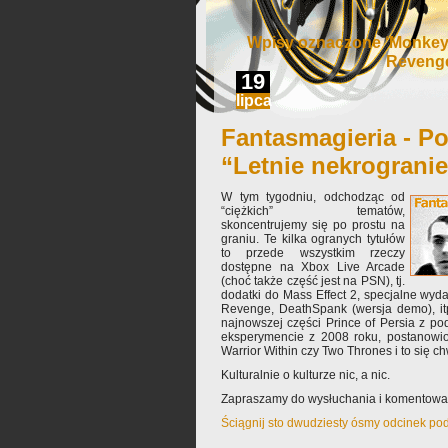
Wpisy oznaczone ‘Monkey 
Reveng
19
lipca
Fantasmagieria - Po
“Letnie nekrograni
W tym tygodniu, odchodząc od
“ciężkich” tematów,
skoncentrujemy się po prostu na
graniu. Te kilka ogranych tytułów
to przede wszystkim rzeczy
dostępne na Xbox Live Arcade
(choć także część jest na PSN), tj.
dodatki do Mass Effect 2, specjalne wy
Revenge, DeathSpank (wersja demo), itp
najnowszej części Prince of Persia z p
eksperymencie z 2008 roku, postanowio
Warrior Within czy Two Thrones i to się ch
Kulturalnie o kulturze nic, a nic.
Zapraszamy do wysłuchania i komentowa
Ściągnij sto dwudziesty ósmy odcinek po