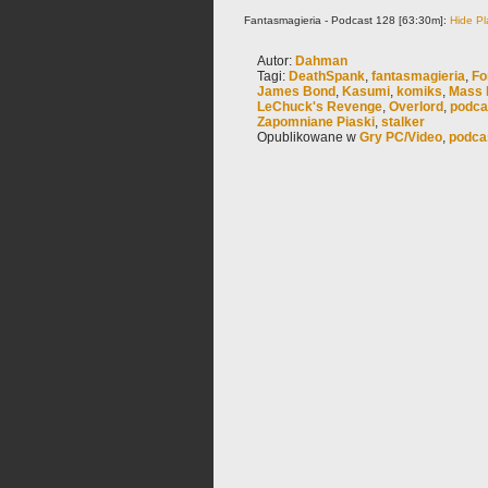
Fantasmagieria - Podcast 128 [63:30m]:
Hide Pl
Autor:
Dahman
Tagi:
DeathSpank
,
fantasmagieria
,
Fo
James Bond
,
Kasumi
,
komiks
,
Mass E
LeChuck's Revenge
,
Overlord
,
podca
Zapomniane Piaski
,
stalker
Opublikowane w
Gry PC/Video
,
podca