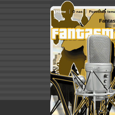
Home
O nas
Pozostałe tem
Fantas
p