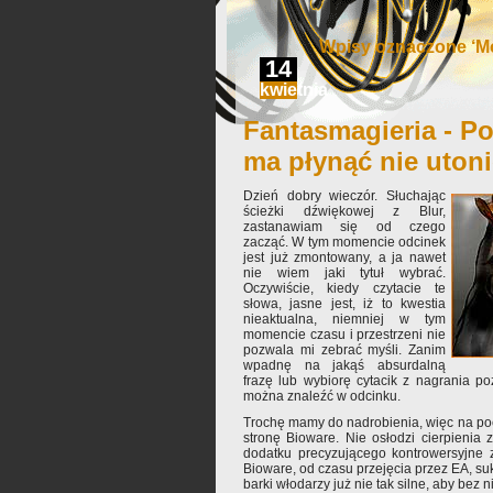
Wpisy oznaczone ‘M
14
kwietnia
Fantasmagieria - Po
ma płynąć nie uton
Dzień dobry wieczór. Słuchając
ścieżki dźwiękowej z Blur,
zastanawiam się od czego
zacząć. W tym momencie odcinek
jest już zmontowany, a ja nawet
nie wiem jaki tytuł wybrać.
Oczywiście, kiedy czytacie te
słowa, jasne jest, iż to kwestia
nieaktualna, niemniej w tym
momencie czasu i przestrzeni nie
pozwala mi zebrać myśli. Zanim
wpadnę na jakąś absurdalną
frazę lub wybiorę cytacik z nagrania po
można znaleźć w odcinku.
Trochę mamy do nadrobienia, więc na po
stronę Bioware. Nie osłodzi cierpieni
dodatku precyzującego kontrowersyjne z
Bioware, od czasu przejęcia przez EA, suk
barki włodarzy już nie tak silne, aby bez