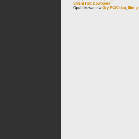
Sillent Hill: Downpour
Opublikowane w
Gry PC/Video
,
film
,
p