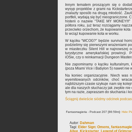
Innym tematem proszącym się o dodatk
wysyp projektów z grami na Kickstarterze
znalazły sposób na drugą młodość. Zaufa
portfeli, wydają się być nieograniczone.
histerii o nazwie “TAKE MY MONEY!!!”
półtora roku, już teraz rozciągamy najcza
przeciwko orzechom, że kupowanie kota 
to wciąż kupowanie kota w worku.
W kąciku “WCOG?” będzie survival horr
podzielimy się pierwszymi wrażeniami po
w miasteczku Silent Hill w najnowszej o
turystyczne amerykańskiej prowincji
iOSie, czy o reinkarnacji Dungeon Master
Nie zapominamy o kąciku kulturalnym, kt
(poza Miami Vice i Babylon 5) nawet nie
Na koniec organizacyjnie. Niech was n
wyemitowanych odcinków, choć wraca
najbliższym czasie szykuje nam się kolej
ale dla naszych słuchaczy jak zwykle nie
tym na razie, zapraszam do słuchania i 
Ściągnij dwieście siódmy odcinek podcas
Fantasmagieria - Podcast 207 [86:59m]:
Hide Pl
Autor:
Dahman
Tagi:
Elder Sign: Omens
,
fantasmagie
Alive
,
Kickstarter
,
Legend of Grimro