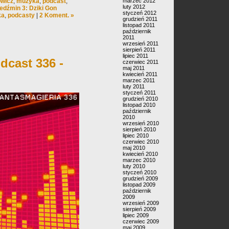
owicz
,
muzyka
,
podcast
,
marzec 2012
luty 2012
edźmin 3: Dziki Gon
styczeń 2012
ka
,
podcasty
|
2 Koment. »
grudzień 2011
listopad 2011
październik
2011
wrzesień 2011
sierpień 2011
lipiec 2011
dcast 336 -
czerwiec 2011
maj 2011
kwiecień 2011
marzec 2011
luty 2011
styczeń 2011
grudzień 2010
listopad 2010
październik
2010
wrzesień 2010
sierpień 2010
lipiec 2010
czerwiec 2010
maj 2010
kwiecień 2010
marzec 2010
luty 2010
styczeń 2010
grudzień 2009
listopad 2009
październik
2009
wrzesień 2009
sierpień 2009
lipiec 2009
czerwiec 2009
maj 2009