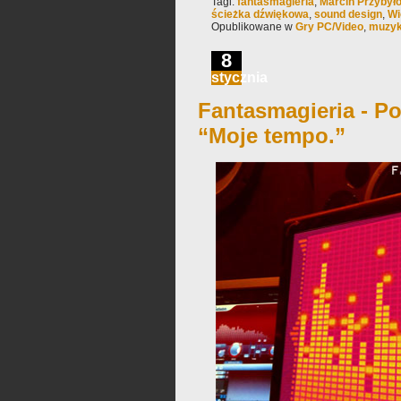
Tagi:
fantasmagieria
,
Marcin Przybył
ścieżka dźwiękowa
,
sound design
,
Wi
Opublikowane w
Gry PC/Video
,
muzy
8
stycznia
Fantasmagieria - Po
“Moje tempo.”