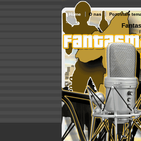
Home
O nas
Pozostałe tem
Fantas
p