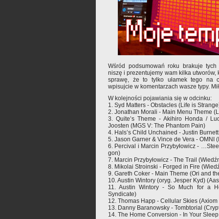
Wśród podsumowań roku brakuje tych 
niszę i prezentujemy wam kilka utworów, 
sprawę, że to tylko ułamek tego na 
wpisujcie w komentarzach wasze typy. Mi
W kolejności pojawiania się w odcinku:
1. Syd Matters - Obstacles (Life is Strange
2. Jonathan Morali - Main Menu Theme (Li
3. Quite’s Theme - Akihiro Honda / Lud
Joosten (MGS V: The Phantom Pain)
4. Hals’s Child Unchained - Justin Burne
5. Jason Garner & Vince de Vera - OMNI (In
6. Percival i Marcin Przybyłowicz - …Ste
gon)
7. Marcin Przybyłowicz - The Trail (Wiedź
8. Mikolai Stroinski - Forged in Fire (Wied
9. Gareth Coker - Main Theme (Ori and the
10. Austin Wintory (oryg. Jesper Kyd) (Aa
11. Austin Wintory - So Much for a H
Syndicate)
12. Thomas Happ - Cellular Skies (Axiom
13. Danny Baranowsky - Tombtorial (Crypt
14. The Home Conversion - In Your Sleep