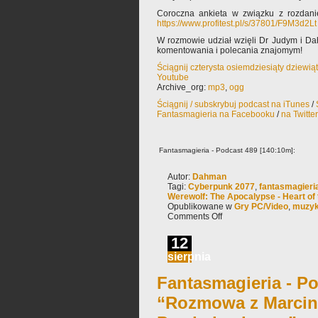
Coroczna ankieta w związku z rozdani
https://www.profitest.pl/s/37801/F9M3d2Lt
W rozmowie udział wzięli Dr Judym i D
komentowania i polecania znajomym!
Ściągnij czterysta osiemdziesiąty dziewią
Youtube
Archive_org:
mp3
,
ogg
Ściągnij / subskrybuj podcast na iTunes
/
Fantasmagieria na Facebooku
/
na Twitte
Fantasmagieria - Podcast 489 [140:10m]:
Autor:
Dahman
Tagi:
Cyberpunk 2077
,
fantasmagieri
Werewolf: The Apocalypse - Heart of 
Opublikowane w
Gry PC/Video
,
muzy
Comments Off
12
sierpnia
Fantasmagieria - Po
“Rozmowa z Marci