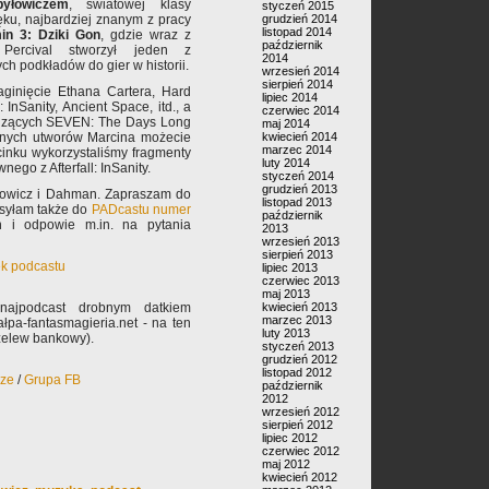
yłowiczem
, światowej klasy
styczeń 2015
ku, najbardziej znanym z pracy
grudzień 2014
listopad 2014
in 3: Dziki Gon
, gdzie wraz z
październik
Percival stworzył jeden z
2014
ych podkładów do gier w historii.
wrzesień 2014
sierpień 2014
aginięcie Ethana Cartera, Hard
lipiec 2014
 InSanity, Ancient Space, itd., a
czerwiec 2014
dzących SEVEN: The Days Long
maj 2014
nych utworów Marcina możecie
kwiecień 2014
marzec 2014
cinku wykorzystaliśmy fragmenty
luty 2014
ego z Afterfall: InSanity.
styczeń 2014
grudzień 2013
yłowicz i Dahman. Zapraszam do
listopad 2013
syłam także do
PADcastu numer
październik
n i odpowie m.in. na pytania
2013
wrzesień 2013
sierpień 2013
ek podcastu
lipiec 2013
czerwiec 2013
maj 2013
najpodcast drobnym datkiem
kwiecień 2013
marzec 2013
pa-fantasmagieria.net - na ten
luty 2013
rzelew bankowy).
styczeń 2013
grudzień 2012
listopad 2012
rze
/
Grupa FB
październik
2012
wrzesień 2012
sierpień 2012
lipiec 2012
czerwiec 2012
maj 2012
kwiecień 2012