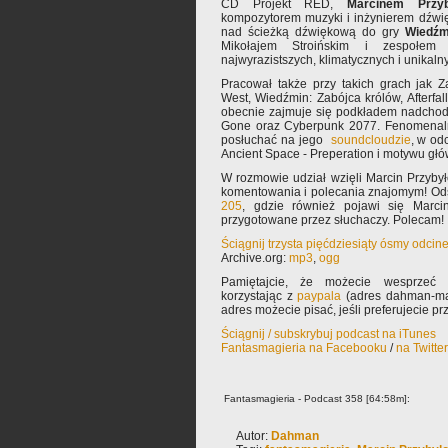
CD Projekt RED,
Marcinem Przyb
kompozytorem muzyki i inżynierem dźwię
nad ścieżką dźwiękową do gry
Wiedźm
Mikołajem Stroińskim i zespołem 
najwyrazistszych, klimatycznych i unikaln
Pracował także przy takich grach jak Z
West, Wiedźmin: Zabójca królów, Afterfall:
obecnie zajmuje się podkładem nadcho
Gone oraz Cyberpunk 2077. Fenomenal
posłuchać na jego
soundcloudzie
, w od
Ancient Space - Preperation i motywu główn
W rozmowie udział wzięli Marcin Przyb
komentowania i polecania znajomym! Od
205
, gdzie również pojawi się Marci
przygotowane przez słuchaczy. Polecam!
Ściągnij trzysta pięćdziesiąty ósmy odcin
Archive.org:
mp3
,
ogg
Pamiętajcie, że możecie wesprzeć 
korzystając z
paypala
(adres dahman-mał
adres możecie pisać, jeśli preferujecie p
Ściągnij / subskrybuj podcast na iTunes
Fantasmagieria na Facebooku
/
na Twitte
Fantasmagieria - Podcast 358 [64:58m]:
Autor:
Dahman