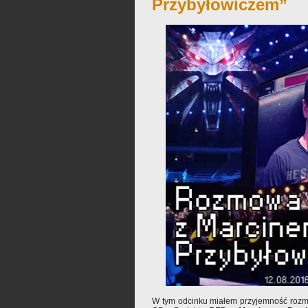
Przybyłowiczem”
W tym odcinku miałem przyjemność roz