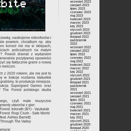
wrzesień 2023
sierpień 2023
lipiec 2023
czerwiec 2023
maj 2023
kwiecień 2023
marzec 2023
luty 2023
styczeń 2023
grudzień 2022
listopad 2022
rzewkę, nastrojenie mikrofonów i
październik
Nie powiem, chciałbym np. aby
2022
oro konsol nie ma w sklepach,
wrzesień 2022
ściach policzalnych na małym
sierpień 2022
y? Powoli dramat z wydaniem
lipiec 2022
czerwiec 2022
eneralnie pozytywnej opowieści
maj 2022
zyć się faktycznie grami o nowej
kwiecień 2022
 nieliczni.
marzec 2022
luty 2022
 z 2020 rokiem, ale nie jest to
styczeń 2022
ę w trakcje rozdania statuetek
grudzień 2021
o graliśmy, to produkcje mniejsze,
listopad 2021
ukcja Supergiant Games oraz
październik
2021
 The Forest polskiego studia
wrzesień 2021
sierpień 2021
lipiec 2021
ego, czyli małe muzyczne
czerwiec 2021
gmenty utworów z gier:
maj 2021
Forest: Irdorath (BY) - Vaukalak
kwiecień 2021
Forest: Rogi Clush - Safe World
marzec 2021
at. Ashley Barrett)
luty 2021
styczeń 2021
- Through The Valley
grudzień 2020
listopad 2020
amurai