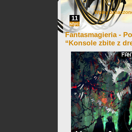
Wpisy oznaczone
11
stycznia
Fantasmagieria - Po
“Konsole zbite z d