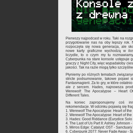
Pierwszy najpodcast w roku. Taki na rozg
przygotowanie nas na oby lepszy rok. 
rozpoczęła się nowa generacja, ale sk
nowe karty graficzne wychodzą w ilo
liczydle, to o czym my tu rozmawiam
Cyberpunka na stare konsole ustępuje g
graczy z Night City, więc wypadałoby cies
jakości. Tak na razie mogą tylko szczęśliwi
Płyniemy po różnych tematach związanych
stricte podsumowanie, takowe pojawi si
Fantasmagierii. Za to gry, w które ostatni
ale z sercem. Hades, najnowsza prod
Werewolf: The Apocalypse – Heart Of
Different Tales.
Na koniec zaproponujemy coś inn
rekomendacje. W odcinku pojawią się fra
1. Werewolf The Apocalypse: Heart of the 
2. Werewolf The Apocalypse: Heart of the 
3. Hades: Good Riddance (Eurydice Solo fe
4. The Last of Us Part II: Ashley Johnson 
5. Mirros Edge: Catalyst: OST - Sanctuary
6. Cyberpunk 2077: Never Fade Away - S