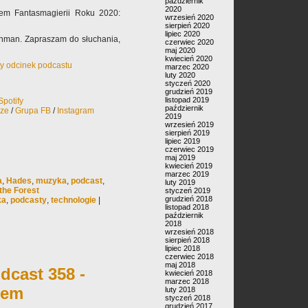
październik
2020
em Fantasmagierii Roku 2020:
wrzesień 2020
sierpień 2020
lipiec 2020
ahman. Zapraszam do słuchania,
czerwiec 2020
maj 2020
kwiecień 2020
ty odcinek podcastu
marzec 2020
luty 2020
styczeń 2020
grudzień 2019
listopad 2019
Spotify
październik
rze
/
Grupa FB
/
Instagram
2019
wrzesień 2019
sierpień 2019
lipiec 2019
czerwiec 2019
maj 2019
kwiecień 2019
marzec 2019
a
,
Hades
,
muzyka
,
podcast
,
luty 2019
the Forest
styczeń 2019
grudzień 2018
ka
,
podcasty
,
technologie
|
listopad 2018
październik
2018
wrzesień 2018
sierpień 2018
lipiec 2018
czerwiec 2018
maj 2018
dcast 358 -
kwiecień 2018
marzec 2018
nem
luty 2018
styczeń 2018
grudzień 2017