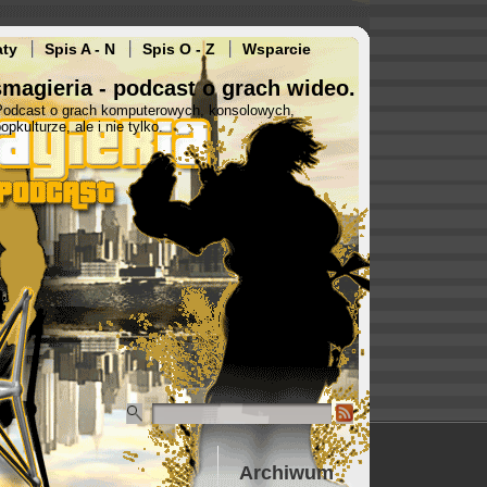
aty
Spis A - N
Spis O - Z
Wsparcie
magieria - podcast o grach wideo.
Podcast o grach komputerowych, konsolowych,
opkulturze, ale i nie tylko.
Archiwum