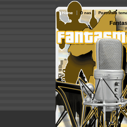
Home
O nas
Pozostałe tem
Fantas
p