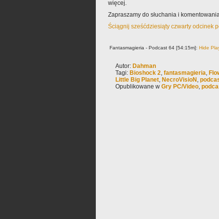
więcej.
Zapraszamy do słuchania i komentowani
Ściągnij sześćdziesiąty czwarty odcinek 
Fantasmagieria - Podcast 64 [54:15m]:
Hide Pla
Autor:
Dahman
Tagi:
Bioshock 2
,
fantasmagieria
,
Flo
Little Big Planet
,
NecroVisioN
,
podca
Opublikowane w
Gry PC/Video
,
podca