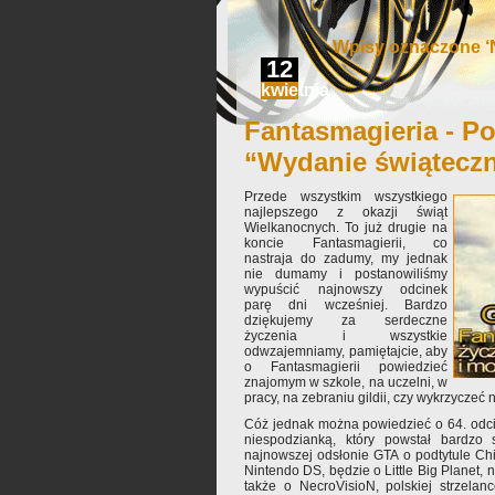
Wpisy oznaczone ‘
12
kwietnia
Fantasmagieria - Po
“Wydanie świątecz
Przede wszystkim wszystkiego
najlepszego z okazji świąt
Wielkanocnych. To już drugie na
koncie Fantasmagierii, co
nastraja do zadumy, my jednak
nie dumamy i postanowiliśmy
wypuścić najnowszy odcinek
parę dni wcześniej. Bardzo
dziękujemy za serdeczne
życzenia i wszystkie
odwzajemniamy, pamiętajcie, aby
o Fantasmagierii powiedzieć
znajomym w szkole, na uczelni, w
pracy, na zebraniu gildii, czy wykrzyczeć n
Cóż jednak można powiedzieć o 64. odci
niespodzianką, który powstał bardzo
najnowszej odsłonie GTA o podtytule Ch
Nintendo DS, będzie o Little Big Planet, n
także o NecroVisioN, polskiej strzela