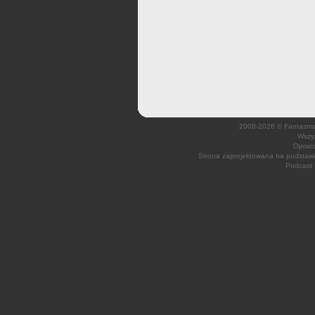
2008-2026 © Fantasmagi
Wszys
Opraco
Strona zaprojektowana na podsta
Podcast