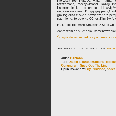
Pierwszą jest PulzAR. Mała i tania (7
rozszerzonej rzeczywistości. Każdy k
Lasermanie lub po prostu lubi wytęży
nią zainteresować. Drugą grą jest Qua
gra logiczna z akcją prowadzoną z pers
nadmienić, że autorką QC jest Kim Swift, 
Na koniec pierwsze wrażenia z Spec Ops 
Zapraszam do słuchania i komentowania!
Ściągnij dwieście piętnasty odcinek podc
Fantasmagieria - Podcast 215 [91:18m]:
Hide Pl
Autor:
Dahman
Tagi:
Diablo 3
,
fantasmagieria
,
podca
Conundrum
,
Spec Ops The Line
Opublikowane w
Gry PC/Video
,
podca