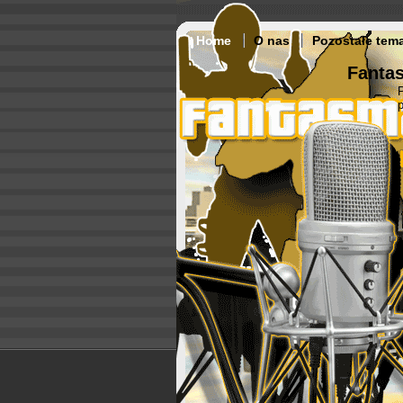
Home
O nas
Pozostałe tem
Fantas
p