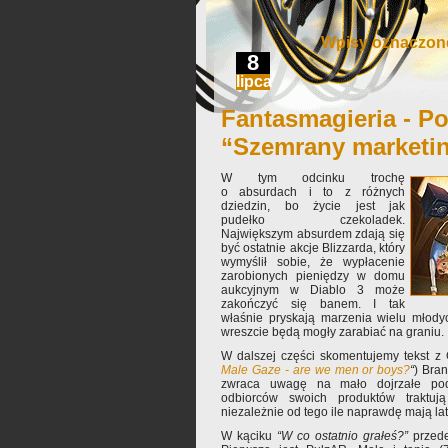
Wpisy oznaczone
8
lipca
Fantasmagieria - Po
“Szemrany marketi
W tym odcinku trochę
o absurdach i to z różnych
dziedzin, bo życie jest jak
pudełko czekoladek.
Największym absurdem zdają się
być ostatnie akcje Blizzarda, który
wymyślił sobie, że wypłacenie
zarobionych pieniędzy w domu
aukcyjnym w Diablo 3 może
zakończyć się banem. I tak
właśnie pryskają marzenia wielu młodyc
wreszcie będą mogły zarabiać na graniu.
W dalszej części skomentujemy tekst z
Male Gaze - are we men or boys?
“
) Bra
zwraca uwagę na mało dojrzałe pode
odbiorców swoich produktów traktują
niezależnie od tego ile naprawdę mają lat
W kąciku
“W co ostatnio grałeś?”
przed