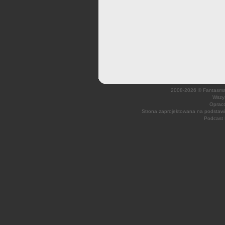
2008-2026 © Fantasmagi
Wszys
Opraco
Strona zaprojektowana na podsta
Podcast