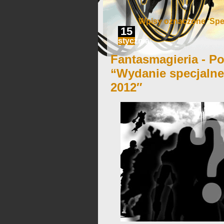
Wpisy oznaczone ‘Spe
15
stycznia
Fantasmagieria - Po
“Wydanie specjalne
2012″