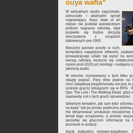
ouya wafla”
W wirtualnym studiu zagrzmiało,
zahuczało i ukatrupiło sprzęt
nagrywający. Nasz
state of art
mikser nie podołał wielokrotnym
próbom nagrania odcinka, stąd
pojawiła się trudna decyzja
skorzystania z urządzeń
datowanych pre-1900.
Maszyny parowe poszły w ruch,
komputery napędzane etherem, zaskwie
prowadzącego udało się wyryć na wosk
wersją cyfrową możecie się ostateczn
razem post-2020 już montuję i następny o
jakością audio.
W odcinku rozmawiamy o tych kilku gra
okazję pograć. Parę słów padnie na 
choć adaptacją książki/serialu nie jest, 
uciesze graczy lubujących się w RPG. 
Ops: The Line i The Walking Dead, gdyż wc
naprawdę coś o tych grach opowiedzieć.
Głównym tematem, jak sam tytuł odcinka
na kasę” lub po prostu publiczna zbiórka
ma sfinansować produkcje niezależnej 
temat tego urządzenia, a przede wszys
sprzedaj się graczom informacje na t
poznacie w audycji.
Kącik kulturalny molowo-książkowo. 