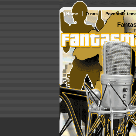
Home
O nas
Pozostałe tem
Fantas
p