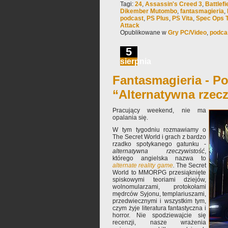
Tagi:
24
,
Assassin's Creed 3
,
Battlefi
Dikember Mutombo
,
fantasmagieria
,
podcast
,
PS Plus
,
PS Vita
,
Spec Ops T
Attack
Opublikowane w
Gry PC/Video
,
podca
5
sierpnia
Fantasmagieria - Po
“Alternatywna rzec
Pracujący weekend, nie ma
opalania się.
W tym tygodniu rozmawiamy o
The Secret World i grach z bardzo
rzadko spotykanego gatunku -
alternatywna rzeczywistość
,
którego angielska nazwa to
alternate reality game
.
The Secret
World to MMORPG przesiąknięte
spiskowymi teoriami dziejów,
wolnomularzami, protokołami
mędrców Syjonu, templariuszami,
przedwiecznymi i wszystkim tym,
czym żyje literatura fantastyczna i
horror. Nie spodziewajcie się
recenzji, nasze wrażenia