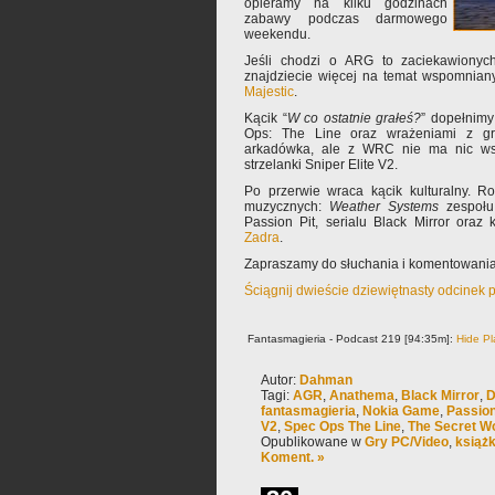
opieramy na kilku godzinach
zabawy podczas darmowego
weekendu.
Jeśli chodzi o ARG to zaciekawionych
znajdziecie więcej na temat wspomnia
Majestic
.
Kącik “
W co ostatnie grałeś?
” dopełnim
Ops: The Line oraz wrażeniami z 
arkadówka, ale z WRC nie ma nic wspó
strzelanki Sniper Elite V2.
Po przerwie wraca kącik kulturalny.
muzycznych:
Weather Systems
zespołu
Passion Pit, serialu Black Mirror oraz 
Zadra
.
Zapraszamy do słuchania i komentowania
Ściągnij dwieście dziewiętnasty odcinek 
Fantasmagieria - Podcast 219 [94:35m]:
Hide Pl
Autor:
Dahman
Tagi:
AGR
,
Anathema
,
Black Mirror
,
D
fantasmagieria
,
Nokia Game
,
Passion
V2
,
Spec Ops The Line
,
The Secret W
Opublikowane w
Gry PC/Video
,
książ
Koment. »