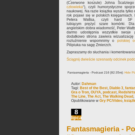
(Czerwone koszule) Johna Scalziego 
człowieka
“), czyli humorystyczne spojr
naukowej. Na razie książka wyszła tylko 
rok pojawi się w polskich księgarniach. 
Petera Wattsa, czyli hard SF 
lubiącym prężyć szare komórki. Dl
angielskim dobra wiadomość, Peter Watts
darmo udostępnia wszystkie swoje 
dodatkowo strona zawiera wizualizację
rozluźnienie wspomnimy o
polskiej 
Pilipiuka na sagę Zmierzch.
Zapraszamy do słuchania i komentowania
Ściągnij dwieście szesnasty odcinek pod
Fantasmagieria - Podcast 216 [82:35m]:
Hide Pl
Autor:
Dahman
Tagi:
Best of the Best
,
Diablo 3
,
fanta
Gra o Tron
,
OUYA
,
podcast
,
Redshirt
The Line
,
The Act
,
The Walking Dead
,
Opublikowane w
Gry PC/Video
,
książ
8
lipca
Fantasmagieria - Po