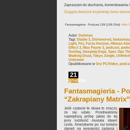
Zapraszam do słuchania, komentowania i
Ściągnij dwieście trzydziesty ósmy odcin
Fantasmagieria - Podcast 238 [108:33m]:
Hide P
Autor:
Dahman
Tagi:
Diablo 3
,
Dishonored
,
fantasmag
Light
,
Fez
,
Forza Horizon
,
Hitman Abs
Effect 3
,
Max Payne 3
,
podcast
,
pods
Gosling
,
Sleeping Dogs
,
Spec Ops The
Walking Dead
,
Tokyo Jungle
,
Unfinis
Unknown
Opublikowane w
Gry PC/Video
,
podca
21
grudnia
Fantasmagieria - Po
“Zakrapiany Matrix”
Jeśli czytacie te słowa to znaczy,
że się udało. Przetrwaliśmy
największą próbę jakiej do tej
pory ludzkość musiała stawić
czoła. Amerykanie po raz kolejny
stanęli na wysokości zadania i