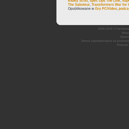
Ridley Scott
,
Spec Ops The Line
,
Supe
The Saboteur
,
Transformers War for 
Opublikowane w
Gry PC/Video
,
podca
2008-2026 © Fantasmagi
Wszys
Opraco
Strona zaprojektowana na podsta
Podcast