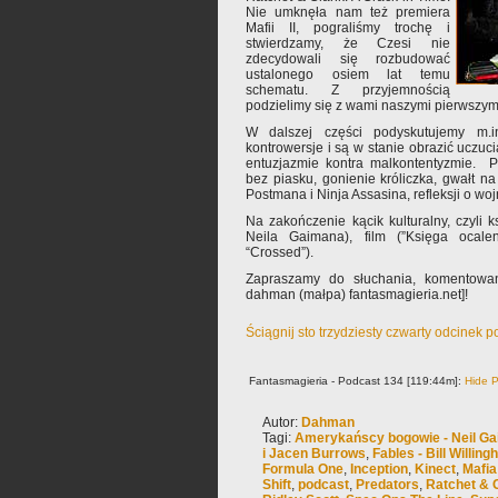
Nie umknęła nam też premiera
Mafii II, pograliśmy trochę i
stwierdzamy, że Czesi nie
zdecydowali się rozbudować
ustalonego osiem lat temu
schematu. Z przyjemnością
podzielimy się z wami naszymi pierwszym
W dalszej części podyskutujemy m.i
kontrowersje i są w stanie obrazić uczuci
entuzjazmie kontra malkontentyzmie. P
bez piasku, gonienie króliczka, gwałt n
Postmana i Ninja Assasina, refleksji o wojn
Na zakończenie kącik kulturalny, czyli k
Neila Gaimana), film (”Księga ocalen
“Crossed”).
Zapraszamy do słuchania, komentowani
dahman (małpa) fantasmagieria.net]!
Ściągnij sto trzydziesty czwarty odcinek 
Fantasmagieria - Podcast 134 [119:44m]:
Hide P
Autor:
Dahman
Tagi:
Amerykańscy bogowie - Neil G
i Jacen Burrows
,
Fables - Bill Willin
Formula One
,
Inception
,
Kinect
,
Mafia
Shift
,
podcast
,
Predators
,
Ratchet & 