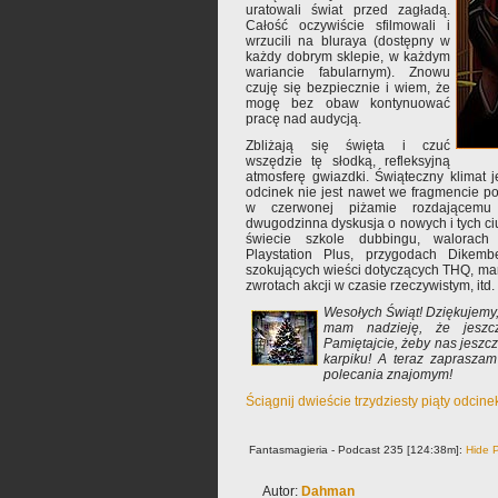
uratowali świat przed zagładą.
Całość oczywiście sfilmowali i
wrzucili na bluraya (dostępny w
każdy dobrym sklepie, w każdym
wariancie fabularnym). Znowu
czuję się bezpiecznie i wiem, że
mogę bez obaw kontynuować
pracę nad audycją.
Zbliżają się święta i czuć
wszędzie tę słodką, refleksyjną
atmosferę gwiazdki. Świąteczny klimat 
odcinek nie jest nawet we fragmencie p
w czerwonej piżamie rozdającemu
dwugodzinna dyskusja o nowych i tych ciu
świecie szkole dubbingu, walorac
Playstation Plus, przygodach Dikemb
szokujących wieści dotyczących THQ, ma
zwrotach akcji w czasie rzeczywistym, itd.
Wesołych Świąt! Dziękujemy, 
mam nadzieję, że jeszc
Pamiętajcie, żeby nas jeszc
karpiku! A teraz zapraszam
polecania znajomym!
Ściągnij dwieście trzydziesty piąty odcin
Fantasmagieria - Podcast 235 [124:38m]:
Hide P
Autor:
Dahman