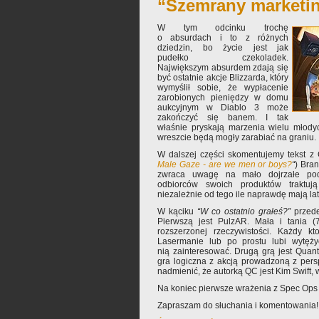
“Szemrany marketi
W tym odcinku trochę
o absurdach i to z różnych
dziedzin, bo życie jest jak
pudełko czekoladek.
Największym absurdem zdają się
być ostatnie akcje Blizzarda, który
wymyślił sobie, że wypłacenie
zarobionych pieniędzy w domu
aukcyjnym w Diablo 3 może
zakończyć się banem. I tak
właśnie pryskają marzenia wielu młodyc
wreszcie będą mogły zarabiać na graniu.
W dalszej części skomentujemy tekst z
Male Gaze - are we men or boys?
“
) Bra
zwraca uwagę na mało dojrzałe pode
odbiorców swoich produktów traktują
niezależnie od tego ile naprawdę mają lat
W kąciku
“W co ostatnio grałeś?”
przed
Pierwszą jest PulzAR. Mała i tania (7
rozszerzonej rzeczywistości. Każdy k
Lasermanie lub po prostu lubi wytęży
nią zainteresować. Drugą grą jest Qua
gra logiczna z akcją prowadzoną z pers
nadmienić, że autorką QC jest Kim Swift, 
Na koniec pierwsze wrażenia z Spec Ops 
Zapraszam do słuchania i komentowania!