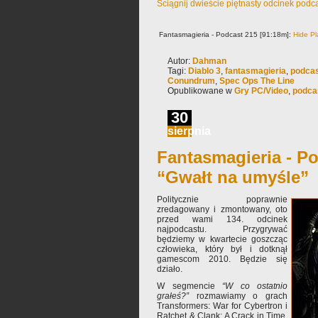
Ściągnij dwieście piętnasty odcinek podc
Fantasmagieria - Podcast 215 [91:18m]:
Hide Pl
Autor:
Dahman
Tagi:
Diablo 3
,
fantasmagieria
,
podca
Conundrum
,
Spec Ops The Line
Opublikowane w
Gry PC/Video
,
podca
30
sierpnia
Fantasmagieria - Po
“Gwałt na umyśle”
Politycznie poprawnie
zredagowany i zmontowany, oto
przed wami 134. odcinek
najpodcastu. Przygrywać
będziemy w kwartecie goszcząc
człowieka, który był i dotknął
gamescom 2010. Będzie się
działo.
W segmencie
“W co ostatnio
grałeś?”
rozmawiamy o grach
Transformers: War for Cybertron i
Ratchet & Clank: A Crack in Time.