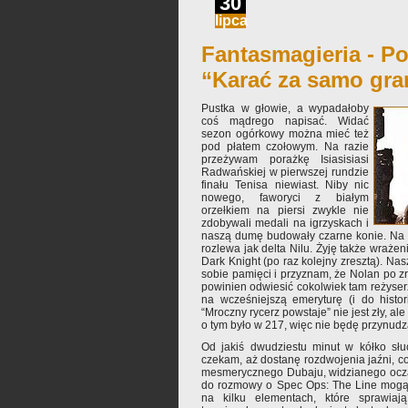
30
lipca
Fantasmagieria - Po
“Karać za samo gra
Pustka w głowie, a wypadałoby
coś mądrego napisać. Widać
sezon ogórkowy można mieć też
pod płatem czołowym. Na razie
przeżywam porażkę Isiasisiasi
Radwańskiej w pierwszej rundzie
finału Tenisa niewiast. Niby nic
nowego, faworyci z białym
orzełkiem na piersi zwykle nie
zdobywali medali na igrzyskach i
naszą dumę budowały czarne konie. Na r
rozlewa jak delta Nilu. Żyję także wraże
Dark Knight (po raz kolejny zresztą). Na
sobie pamięci i przyznam, że Nolan po 
powinien odwiesić cokolwiek tam reżyserz
na wcześniejszą emeryturę (i do histori
“Mroczny rycerz powstaje” nie jest zły, ale 
o tym było w 217, więc nie będę przynudz
Od jakiś dwudziestu minut w kółko s
czekam, aż dostanę rozdwojenia jaźni, co
mesmerycznego Dubaju, widzianego ocz
do rozmowy o Spec Ops: The Line mogą
na kilku elementach, które sprawiaj