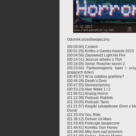
Odcinek przedświąteczny.
(00:00:00) Czołem
(00:01:26) Krótko o Games Awards 2023
(00:04:56) Zapowiedź Light No Fire
(00:14:31) Jeszcze słówko o TGA
(00:16:05) Serial: Reacher sezon 2.
(00:23:04) Fantasmagieria bawi i uczy
grających dzieci
(00:45:57) W co ostatnio graliśmy?
(00:46:28) Death’s Door
(00:47:55) Niezwyciężony
(00:53:23) Alan Wake 1 i 2
(01:06:51) Analog Horror
(01:12:38) Podcast: Rabbits
(01:15:05) Podcast: Tanis
(01:21:57) Książki szkatułkowe (Dom z liśc
Dorst)
(01:33:45) Gra: Röki
(01:38:12) Deliver Us Mars
(01:43:40) Polecajki świąteczne
(01:44:41) Komiks: Gun Honey
(01:48:06) Miły dom nad jeziorem