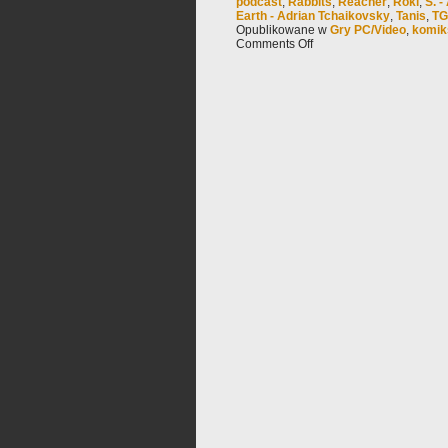
podcast
,
Rabbits
,
Reacher
,
Röki
,
S. -
Earth - Adrian Tchaikovsky
,
Tanis
,
TG
Opublikowane w
Gry PC/Video
,
komik
Comments Off