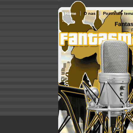
Home
O nas
Pozostałe tem
Fantas
p