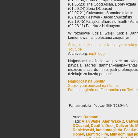
(01:51:38) Parker - Edycja Martini
(01:55:23) The Good Asian. Dobry Azjata
(01:59:24) Seria DCeased
(02:07:21) Catwoman. Samotne miasto.
(02:12:29) Festiwal - Jacek Świdziński
(02:19:45) Książka: Shards of Earth - Adr
(02:28:11) Paczka z Hellboyem
W rozmowie udział wzięli Sick i Dah
komentowania i polecania znajomym!
Ściągnij pięćset osiemdziesiąty dziewiąt
Youtube
Archive.org:
mp3
,
ogg
Najpodcast możecie wesprzeć na wiele
paypala (adres dahman–małpa–fantas
możecie pisać do mnie, jeśli preferujec
dziękuję za każdą pomoc!
Najpodcast na Spotify
Subskrybuj podcast na iTunes
Fantasmagieria na Facebooku
/
na Twitte
Fantasmagieria - Podcast 589 [153:54m]:
Autor:
Dahman
Tagi:
Alan Wake
,
Alan Wake 2
,
Catwo
DCeased
,
Death's Door
,
Deliver Us 
Danielewski
,
fantasmagieria
,
Festiwa
Honey
,
Light No Fire
,
Miły dom nad je