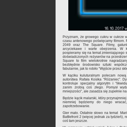
Przyznam, że growego cukru w cukrze w
czasu antenowego poświęcamy filmom.
2049 oraz The Square. Filmy, gatu
arcyciekawe i warte obejrzenia. W k
pospieramy się na temat zmieniającego s
doświadczonych reżyserów na przestrzeni
Square to film wielokrotnie nagradzan
bezbłędnie środowisko sztuki współcz
fabularnie, jak to robiło “Wyjście przez sk
W kąciku kuluturalnym polecam nową 
autorstwa Rafała Kosika “Różaniec”. Dys
kontroluje specjalny algorytm i “likwi
zanim zrobią coś złego. Pomysł wyd
mniejszości”, ale zasadza się zupełnie na
Będzie kącik malarski, który przynajmniej
niemniej będziemy do niego wracać, 
zapotrzebowanie.
Gier mało. Ostatnie słowo na temat Mari
Battlefront 2 (więcej jednak za tydzień),
coś tam jeszcze.