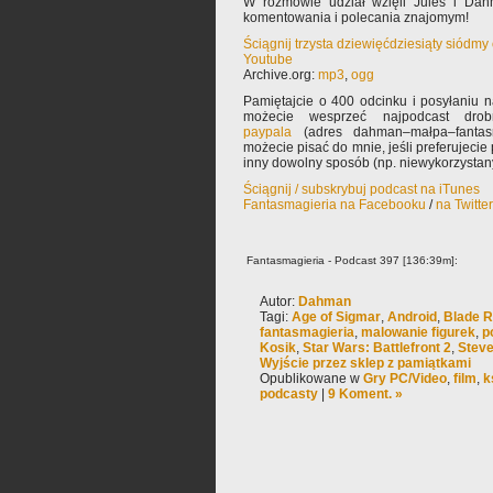
W rozmowie udział wzięli Jules i Dah
komentowania i polecania znajomym!
Ściągnij trzysta dziewięćdziesiąty siódm
Youtube
Archive.org:
mp3
,
ogg
Pamiętajcie o 400 odcinku i posyłaniu 
możecie wesprzeć najpodcast drob
paypala
(adres dahman–małpa–fantasm
możecie pisać do mnie, jeśli preferujeci
inny dowolny sposób (np. niewykorzysta
Ściągnij / subskrybuj podcast na iTunes
Fantasmagieria na Facebooku
/
na Twitte
Fantasmagieria - Podcast 397 [136:39m]:
Autor:
Dahman
Tagi:
Age of Sigmar
,
Android
,
Blade 
fantasmagieria
,
malowanie figurek
,
p
Kosik
,
Star Wars: Battlefront 2
,
Steve
Wyjście przez sklep z pamiątkami
Opublikowane w
Gry PC/Video
,
film
,
k
podcasty
|
9 Koment. »