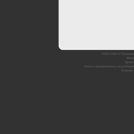
2008-2026 © Fantasmagi
Wszys
Opraco
Strona zaprojektowana na podsta
Podcast