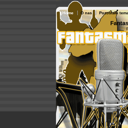
Home
O nas
Pozostałe tem
Fantas
p