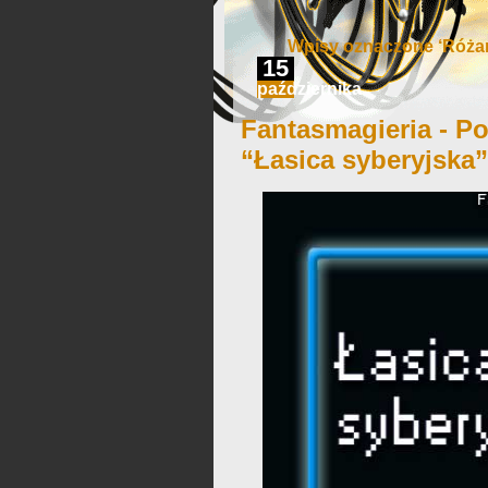
Wpisy oznaczone ‘Różani
15
października
Fantasmagieria - Po
“Łasica syberyjska”