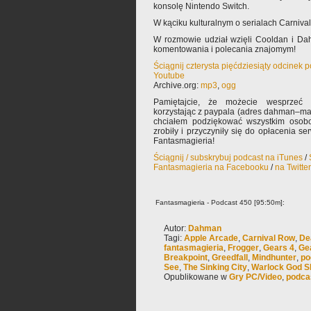
konsolę Nintendo Switch.
W kąciku kulturalnym o serialach Carniva
W rozmowie udział wzięli Cooldan i Da
komentowania i polecania znajomym!
Ściągnij czterysta pięćdziesiąty odcinek 
Youtube
Archive.org:
mp3
,
ogg
Pamiętajcie, że możecie wesprzeć 
korzystając z paypala (adres dahman–ma
chciałem podziękować wszystkim osobo
zrobiły i przyczyniły się do opłacenia s
Fantasmagieria!
Ściągnij / subskrybuj podcast na iTunes
/
Fantasmagieria na Facebooku
/
na Twitte
Fantasmagieria - Podcast 450 [95:50m]:
Autor:
Dahman
Tagi:
Apple Arcade
,
Carnival Row
,
De
fantasmagieria
,
Frogger
,
Gears 4
,
Ge
Breakpoint
,
Greedfall
,
Mindhunter
,
po
See
,
The Sinking City
,
Warlock God S
Opublikowane w
Gry PC/Video
,
podca