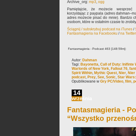
Archive_org:
mp3
,
ogg
Pamiętajcie, że możecie wesprzeć 
korzystając z paypala (adres dahman–ma
adres możecie pisać do mnie). Bardzo 
osobom, które w ostatnim czasie to zrobiły
Ściągnij / subskrybuj podcast na iTunes
/
Fantasmagieria na Facebooku
/
na Twitte
Fantasmagieria - Podcast 463 [148:59m]:
Autor:
Dahman
Tagi:
Bayonetta
,
Call of Duty: Inifinte
Warlords of New York
,
Fallout 76
,
fan
Spirit Within
,
Mythic Quest
,
Nier
,
Nier
podcast
,
Prey
,
See
,
Sonic
,
Star Wars:
Opublikowane w
Gry PC/Video
,
film
,
p
14
września
Fantasmagieria - Po
“Wszystko przenoś