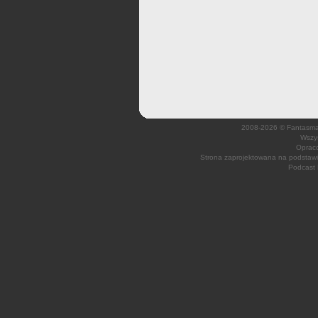
2008-2026 © Fantasmagi
Wszys
Opraco
Strona zaprojektowana na podsta
Podcast