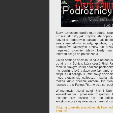
Stary już jestem, gardło mam zdarte, sza
już nie tak ostry jak brzytwa, ale dopóty
ludźmi o podobnych pasjach, tak długo
wasze empetrójki, ajpody, spotifaje, c
podcastów. Dłuższych przerw nie przew
nagrywać głównie wtedy, kiedy m
interesującego do przekazania.
Co do samego odcinka, to tylko od nas do
do kina na Sonica, która część Final F
robić w Nowym Jorku podczas postapokal
nie powinny być traktowane jak tanie 
tiwiplus i dlaczego 30-minutowy odcine
może okazać się najlepszą historią ja
można kupić obecnie Anthem, kto pierw
jeszcze gra w Fallout 76… wiecie co, pos
W rozmowie udział wzięli Sick i Dah
komentowania i polecania znajomym! D
mikrofon czy jeszcze nie, nie bójci
krytykować, czy wytykać moją nieomylnoś
Ściągnij czterysta sześćdziesiąty trzeci o
Youtube