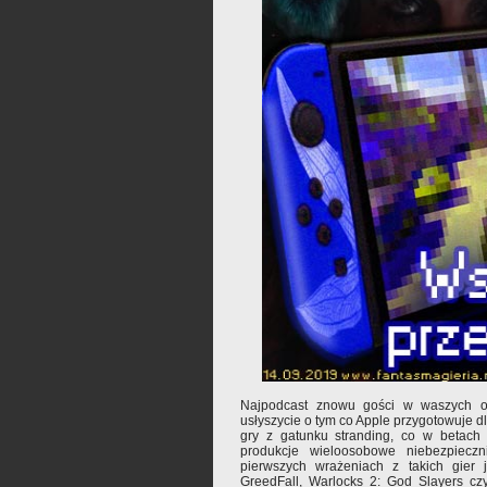
Najpodcast znowu gości w waszych o
usłyszycie o tym co Apple przygotowuje d
gry z gatunku stranding, co w betach 
produkcje wieloosobowe niebezpieczn
pierwszych wrażeniach z takich gier j
GreedFall, Warlocks 2: God Slayers cz