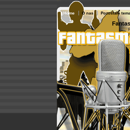
Home
O nas
Pozostałe tem
Fantas
p