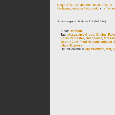
Ściągnij / subskrybuj podcast na iTunes
Fantasmagieria na Facebooku
/
na Twitte
Fantasmagieria - Podcast 414 [102:52m]:
Autor:
Dahman
Tagi:
Assassin's Creed: Origins. Fallo
Souls Remaster
,
Deadpool 2
,
fantasm
Ostatni Jedi
,
Pixel Heaven
,
podcast
,
Island Express
Opublikowane w
Gry PC/Video
,
film
,
p