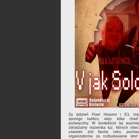
Za tydzień Pixel Heaven i E3, imp
sporego kalibru, więc kilka chwi
poświęcimy. W kontekście tej ważniej
zdradzamy nazwiska tuz, których obec
uświetni zlot fanów retro, pochwa
organizatorów za rozbudowanie stref