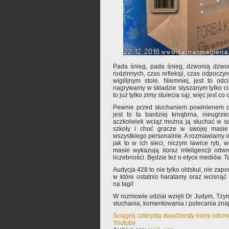
Pada śnieg, pada śnieg, dzwonią dzwo
rodzinnych, czas refleksji, czas odpoczy
wigilijnym stole. Niemniej, jest to od
nagrywamy w składzie słyszanym tylko cir
to już tylko zimy stulecia są), więc jest co
Pewnie przed słuchaniem powinienem os
jest to ta bardziej krnąbrna, nieugrze
aczkolwiek wciąż można ją słuchać w s
szkoły i choć gracze w swojej masie
wszystkiego personalnie. A rozmawiamy 
jak to w ich sieci, niczym ławice ryb, 
masie wykazują iloraz inteligencji odw
liczebności. Będzie też o etyce mediów. Ta
Audycja 428 to nie tylko oldskul, nie za
w które ostatnio haratamy oraz wcisnąć ką
na tagi!
W rozmowie udział wzięli Dr Judym, Tz
słuchania, komentowania i polecania zn
Ściągnij czterysta dwudziesty ósmy odci
Youtube