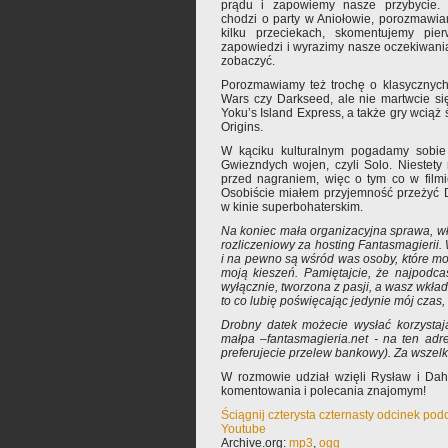
prądu i zapowiemy nasze przybycie. J
chodzi o party w Aniołowie, porozmawi
kilku przeciekach, skomentujemy pier
zapowiedzi i wyrazimy nasze oczekiwania
zobaczyć.
Porozmawiamy też trochę o klasycznych
Wars czy Darkseed, ale nie martwcie si
Yoku’s Island Express, a także gry wciąż 
Origins.
W kąciku kulturalnym pogadamy sobie
Gwiezndych wojen, czyli Solo. Niestety
przed nagraniem, więc o tym co w film
Osobiście miałem przyjemność przeżyć 
w kinie superbohaterskim.
Na koniec mała organizacyjna sprawa, wła
rozliczeniowy za hosting Fantasmagierii.
i na pewno są wśród was osoby, które m
moją kieszeń. Pamiętajcie, że najpodcast
wyłącznie, tworzona z pasji, a wasz wkład
to co lubię poświęcając jedynie mój czas,
Drobny datek możecie wysłać korzysta
małpa –fantasmagieria.net - na ten adr
preferujecie przelew bankowy). Za wszel
W rozmowie udział wzięli Rysław i Da
komentowania i polecania znajomym!
Ściągnij czterysta czternasty odcinek pod
Youtube
Archive.org:
mp3
,
ogg