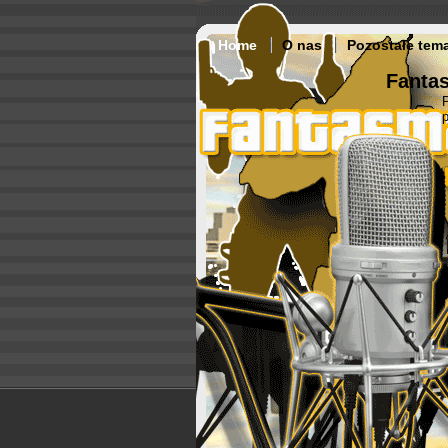
Home
O nas
Pozostałe tem
Fantas
p