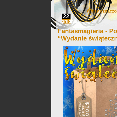
Wpisy oznaczon
22
grudnia
Fantasmagieria - Po
“Wydanie świątecz