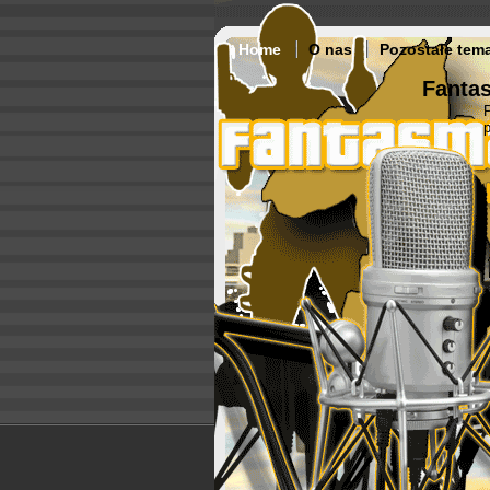
Home
O nas
Pozostałe tem
Fantas
p