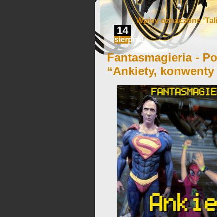
Wpisy oznaczone ‘Tal
14
sierpnia
Fantasmagieria - Po
“Ankiety, konwenty 