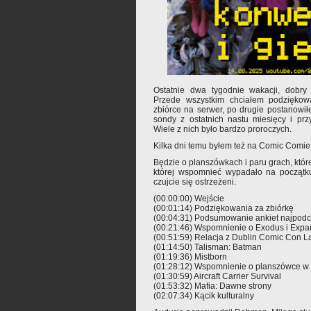
Ostatnie dwa tygodnie wakacji, dobr
Przede wszystkim chciałem podziękowa
zbiórce na serwer, po drugie postanowi
sondy z ostatnich nastu miesięcy i p
Wiele z nich było bardzo proroczych.
Kilka dni temu byłem też na Comic Comie, 
Będzie o planszówkach i paru grach, które
której wspomnieć wypadało na początku
czujcie się ostrzeżeni.
(00:00:00) Wejście
(00:01:14) Podziękowania za zbiórkę
(00:04:31) Podsumowanie ankiet najpodc
(00:21:46) Wspomnienie o Exodus i Exp
(00:51:59) Relacja z Dublin Comic Con L
(01:14:50) Talisman: Batman
(01:19:36) Mistborn
(01:28:12) Wspomnienie o planszówce w 
(01:30:59) Aircraft Carrier Survival
(01:53:32) Mafia: Dawne strony
(02:07:34) Kącik kulturalny