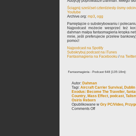
Audycję poprowadził Dahman. Miłego słu
Ściągnij sześćset czterdziesty ósmy odci
Youtube
Archive.org:
mp3
,
ogg
Pamiętajcie o subskrybowaniu i polecaniu
Najpodcast możecie wesprzeć też korz
dahman małpa fantasmagieria kropka net 
mnie, jeśli preferujecie przelew bankowy
pomoc!
Najpodcast na Spotify
Subskrybuj podcast na iTunes
Fantasmagieria na Facebooku
/
na Twitte
Fantasmagieria - Podcast 648 [135:18m]:
Autor:
Dahman
Tagi:
Aircraft Carrier Survival
,
Dubli
Exodus: Become The Traveller
,
fanta
Country
,
Mass Effect
,
podcast
,
Talis
Osiris Reborn
Opublikowane w
Gry PC/Video
,
Przyg
Comments Off