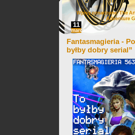
Wpisy oznaczone ‘The Art
Adventure 
11
marca
Fantasmagieria - Po
byłby dobry serial”