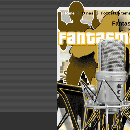
Home
O nas
Pozostałe tem
Fantas
p