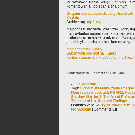
W rozmowie udział wzięli Dahman i Sz
komentowania i polecania znajomym!
Ściągnij pięćset sześćdziesiąty trzeci od
Youtube
Archive.org:
mp3
,
ogg
Najpodcast możecie wesprzeć korzysta
małpa–fantasmagieria.net - na ten adre
preferujecie przelew bankowy). Pamięta
jest nie tylko liczba odsłon, komentarzy, 
Najpodcast na Spotify
Subskrybuj podcast na iTunes
Fantasmagieria na Facebooku
/
na Twitte
Fantasmagieria - Podcast 563 [155:24m]:
Autor:
Dahman
Tagi:
Blood & Treasure
,
fantasmagier
Remastered
,
podcast
,
PS VR2
,
Rocke
Shadow Warrior 3
,
The Art of Point-
The Last of Us
,
Unusual Findings
Opublikowane w
Gry PC/Video
,
film
,
g
technologie
|
Comments Off