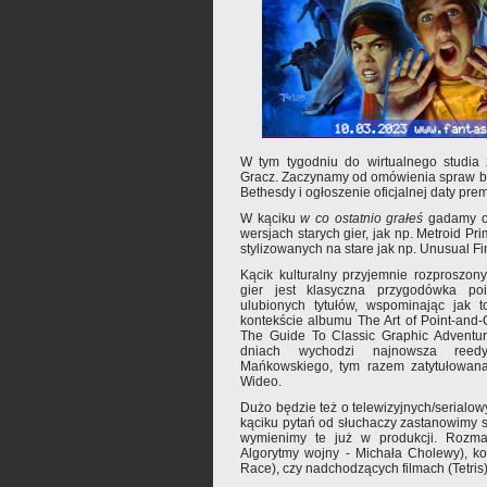
W tym tygodniu do wirtualnego studia 
Gracz. Zaczynamy od omówienia spraw bi
Bethesdy i ogłoszenie oficjalnej daty premi
W kąciku
w co ostatnio grałeś
gadamy o 
wersjach starych gier, jak np. Metroid P
stylizowanych na stare jak np. Unusual Fi
Kącik kulturalny przyjemnie rozproszo
gier jest klasyczna przygodówka poin
ulubionych tytułów, wspominając jak 
kontekście albumu The Art of Point-and-
The Guide To Classic Graphic Adventur
dniach wychodzi najnowsza ree
Mańkowskiego, tym razem zatytułowana
Wideo.
Dużo będzie też o telewizyjnych/serialow
kąciku pytań od słuchaczy zastanowimy si
wymienimy te już w produkcji. Rozma
Algorytmy wojny - Michała Cholewy), k
Race), czy nadchodzących filmach (Tetris), 