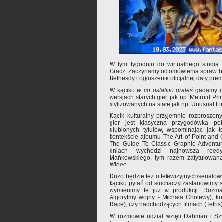
W tym tygodniu do wirtualnego studia 
Gracz. Zaczynamy od omówienia spraw bi
Bethesdy i ogłoszenie oficjalnej daty premi
W kąciku
w co ostatnio grałeś
gadamy o 
wersjach starych gier, jak np. Metroid P
stylizowanych na stare jak np. Unusual Fi
Kącik kulturalny przyjemnie rozproszo
gier jest klasyczna przygodówka poin
ulubionych tytułów, wspominając jak 
kontekście albumu The Art of Point-and-
The Guide To Classic Graphic Adventur
dniach wychodzi najnowsza ree
Mańkowskiego, tym razem zatytułowana
Wideo.
Dużo będzie też o telewizyjnych/serialow
kąciku pytań od słuchaczy zastanowimy si
wymienimy te już w produkcji. Rozma
Algorytmy wojny - Michała Cholewy), k
Race), czy nadchodzących filmach (Tetris), 
W rozmowie udział wzięli Dahman i Sz