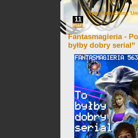
Wpisy oznaczone ‘Unu
11
marca
Fantasmagieria - Po
byłby dobry serial”