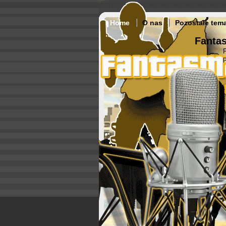
Home
O nas
Pozostałe tem
Fantas
p