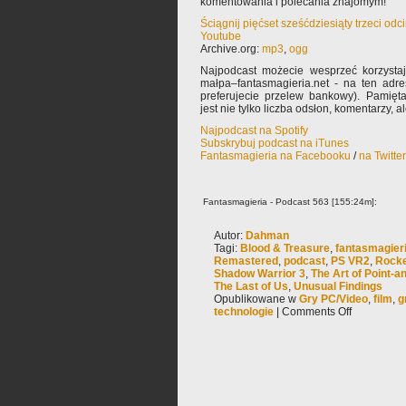
komentowania i polecania znajomym!
Ściągnij pięćset sześćdziesiąty trzeci od
Youtube
Archive.org:
mp3
,
ogg
Najpodcast możecie wesprzeć korzysta
małpa–fantasmagieria.net - na ten adre
preferujecie przelew bankowy). Pamięta
jest nie tylko liczba odsłon, komentarzy, 
Najpodcast na Spotify
Subskrybuj podcast na iTunes
Fantasmagieria na Facebooku
/
na Twitte
Fantasmagieria - Podcast 563 [155:24m]:
Autor:
Dahman
Tagi:
Blood & Treasure
,
fantasmagier
Remastered
,
podcast
,
PS VR2
,
Rocke
Shadow Warrior 3
,
The Art of Point-
The Last of Us
,
Unusual Findings
Opublikowane w
Gry PC/Video
,
film
,
g
technologie
|
Comments Off